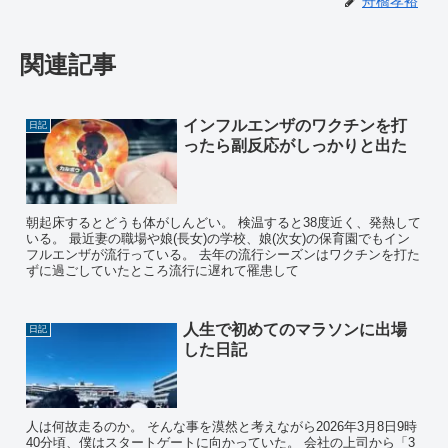
舟橋孝裕
関連記事
インフルエンザのワクチンを打
日記
ったら副反応がしっかりと出た
朝起床するとどうも体がしんどい。 検温すると38度近く、発熱して
いる。 最近妻の職場や娘(長女)の学校、娘(次女)の保育園でもイン
フルエンザが流行っている。 去年の流行シーズンはワクチンを打た
ずに過ごしていたところ流行に遅れて罹患して
人生で初めてのマラソンに出場
日記
した日記
人は何故走るのか。 そんな事を漠然と考えながら2026年3月8日9時
40分頃、僕はスタートゲートに向かっていた。 会社の上司から「3