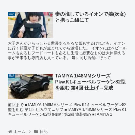
妻の推しているイオンで娘(次女)
日記
と抱っこ紐にて
お子さんがいらっしゃる世帯あるあるな気もするけれども、イオン
に行く頻度が子どもが生まれてから激増した。 イオンにはベビール
ームもあるしフードコートもあるし生活に必要なものは大体揃える
事が出来るし専門店も入っている。 毎回同じ店舗に行って
TAMIYA 1/48MMシリーズ
日記
Pkw.K1キューベルワーゲン82型
を組む 第4回 仕上げ→完成
前回まで ■TAMIYA 1/48MMシリーズ Pkw.K1キューベルワーゲン82
型を組む 第1回 組み立て→サフ ■TAMIYA 1/48MMシリーズ Pkw.K1
キューベルワーゲン82型を組む 第2回 塗装始め ■TAMIYA 1
ホーム
日記