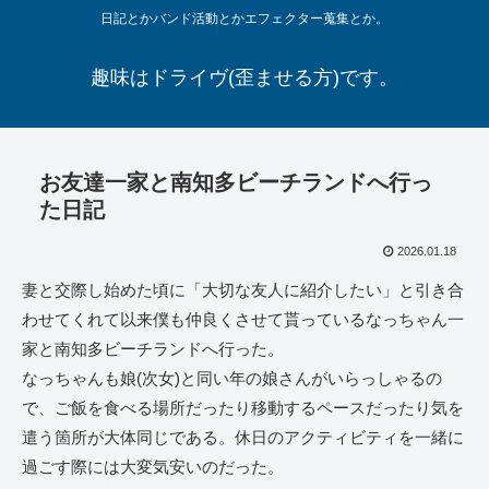
日記とかバンド活動とかエフェクター蒐集とか。
趣味はドライヴ(歪ませる方)です。
お友達一家と南知多ビーチランドへ行っ
た日記
2026.01.18
妻と交際し始めた頃に「大切な友人に紹介したい」と引き合
わせてくれて以来僕も仲良くさせて貰っているなっちゃん一
家と南知多ビーチランドへ行った。
なっちゃんも娘(次女)と同い年の娘さんがいらっしゃるの
で、ご飯を食べる場所だったり移動するペースだったり気を
遣う箇所が大体同じである。休日のアクティビティを一緒に
過ごす際には大変気安いのだった。