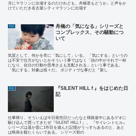
月にマラソンに出場するのだけれども、舟橋君もどうか」と声をか
けていただき名古屋シティマラソンに出場す
舟橋の「気になる」シリーズと
日記
コンプレックス、その騒動につ
いて
気質として、何かを常に「気にして」いる。 「気にする」というの
は不安で仕方がないとかそういう事ではなく「頭の中がそれで一杯
になり、自分の行動や思考さえも支配される」という事である。
「気にする」対象は様々だ。 ポジティヴな事だと『新し
『SILENT HILL f 』をはじめた日
日記
記
仕事帰り、そういえば今日発売日だったなと帰路途中にあるゲオに
駆け込んで買ってきたぜ『SILENT HILL f 』。 『サイレントヒル』
シリーズは遥か昔に1作目を遊んだ記憶がうっすらあるのと、あと
は映画を観たくらいである。 シリーズ初の