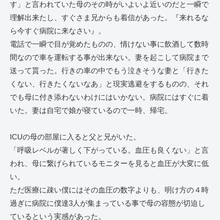
す」と言われていた母のその時がいよいよ近いのだと一瞬で
理解出来たし、すぐさま兄からも着信があった。『来れるな
ら今すぐ病院に来なさい』。
電話で一瞬で目が覚めたものの、情けない事に飲酒して数時
間なので車を運転する事が出来ない。妻を起こして病院まで
送って貰った。行きの車の中でもう泣きそうな妻と「行きた
くない、行きたくないなあ」と現実逃避をするものの、それ
でも母に付き添わないわけにはいかない。病院にはすぐに着
いた。妻は自宅で娘が寝ているので一時、帰宅。
ICUの母の部屋に入ると父と兄がいた。
「呼吸レベルが著しく下がっている。血圧も良くない」と言
われ、母に繋げられているモニターを見ると血圧が大変に低
い。
ただ医療に疎い僕にはその血圧の数字よりも、明け方の４時
過ぎに病院に僕達3人が集まっている事で母の容態が切迫し
ているという実感があった。