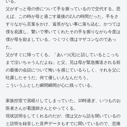
いる。
父がずっと母の傍について手を握っているので交代する。思
えば、この時が母と過ごす最後の2人の時間だった。手をさ
すりながら言葉をかけ、返答がない事に落ち込む。かつては
僕を庇護し、繋いで導いてくれたその手を握りながら今度は
僕が母を励ましている。つくづく僕はマザコンなのであっ
た。
父がすぐに帰ってくる。「あいつ(兄)と話しているとこっち
まで泣いちゃうんだよね」と父。兄は母が緊急搬送される前
の最後の会話について悔いを感じているらしく、それを父に
吐露したそうだ。何て優しい人なんだろう。
こういうふとした瞬間瞬間が心に残っている。
家族控室で居眠りしてしまっていた。10時過ぎ、いつものお
医者さんが看護師さんとやってくる。
現状説明をしてくれるのだが、僕は父から話を聞いているの
と説明を録音した音声データもすでに聞いているので、悲痛