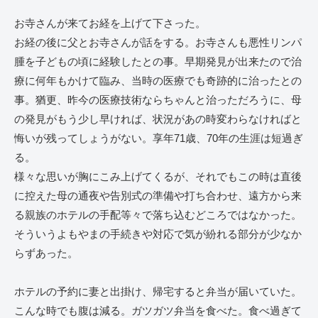
お寺さんが来てお経を上げて下さった。
お経の後に父とお寺さんが話をする。お寺さんも悪性リンパ
腫を子どもの頃に経験したとの事。早期発見が出来たので治
療に何年もかけて臨み、当時の医療でも奇跡的に治ったとの
事。猶更、昨今の医療技術ならちゃんと治っただろうに、母
の発見がもう少し早ければ、状況があの時変わらなければと
悔いが残ってしょうがない。享年71歳、70年の生涯は短過ぎ
る。
様々な思いが胸にこみ上げてくるが、それでもこの時は直後
に控えた母の通夜や告別式の準備や打ち合わせ、遠方から来
る親族のホテルの手配等々で落ち込むどころではなかった。
そういうよもやまの手続きや対応で気が紛れる部分が少なか
らずあった。
ホテルの予約に妻と出掛け、帰宅すると弁当が届いていた。
こんな時でも腹は減る。ガツガツ弁当を食べた。食べ過ぎて