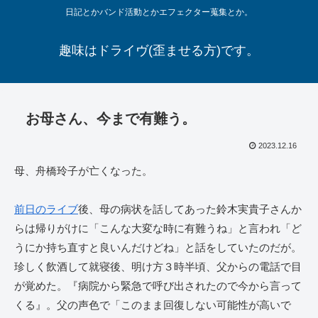
日記とかバンド活動とかエフェクター蒐集とか。
趣味はドライヴ(歪ませる方)です。
お母さん、今まで有難う。
2023.12.16
母、舟橋玲子が亡くなった。
前日のライブ
後、母の病状を話してあった鈴木実貴子さんか
らは帰りがけに「こんな大変な時に有難うね」と言われ「ど
うにか持ち直すと良いんだけどね」と話をしていたのだが。
珍しく飲酒して就寝後、明け方３時半頃、父からの電話で目
が覚めた。『病院から緊急で呼び出されたので今から言って
くる』。父の声色で「このまま回復しない可能性が高いで