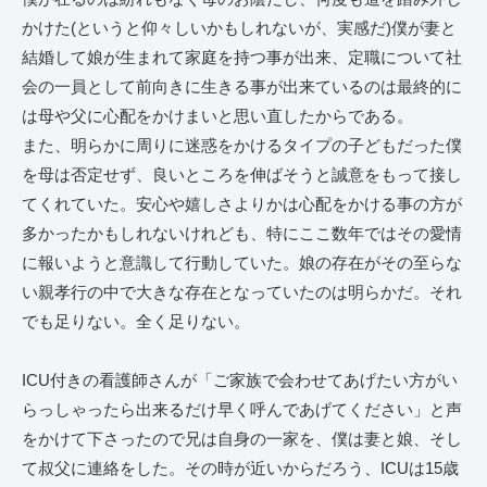
かけた(というと仰々しいかもしれないが、実感だ)僕が妻と
結婚して娘が生まれて家庭を持つ事が出来、定職について社
会の一員として前向きに生きる事が出来ているのは最終的に
は母や父に心配をかけまいと思い直したからである。
また、明らかに周りに迷惑をかけるタイプの子どもだった僕
を母は否定せず、良いところを伸ばそうと誠意をもって接し
てくれていた。安心や嬉しさよりかは心配をかける事の方が
多かったかもしれないけれども、特にここ数年ではその愛情
に報いようと意識して行動していた。娘の存在がその至らな
い親孝行の中で大きな存在となっていたのは明らかだ。それ
でも足りない。全く足りない。
ICU付きの看護師さんが「ご家族で会わせてあげたい方がい
らっしゃったら出来るだけ早く呼んであげてください」と声
をかけて下さったので兄は自身の一家を、僕は妻と娘、そし
て叔父に連絡をした。その時が近いからだろう、ICUは15歳