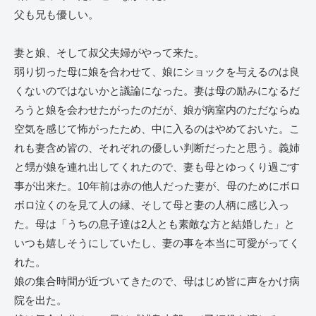
父も兄も優しい。
妻と娘、そして叔父夫婦がやって来た。
弱り切った母に娘を合わせて、娘にショックを与えるのは良
くないのではないかと議論になった。妻は母の励みになるだ
ろうと娘を会わせたがったのだが、娘が病室内のただならぬ
空気を感じて怖がったため、中に入るのはやめておいた。こ
れも妻含め皆の、それぞれの優しい判断だったと思う。義姉
と甥が娘を連れ出してくれたので、妻も母とゆっくり過ごす
事が出来た。10年前は赤の他人だった妻が、母のためにボロ
ボロ泣くのを見て人の縁、そして母と妻の人柄に感じ入っ
た。母は「うちの息子達は2人とも素敵な方と結婚した」と
いつも嬉しそうにしていたし、妻の事を本当に可愛がってく
れた。
娘の集合時間が近づいてきたので、母はじめ皆に声をかけ病
院を出た。