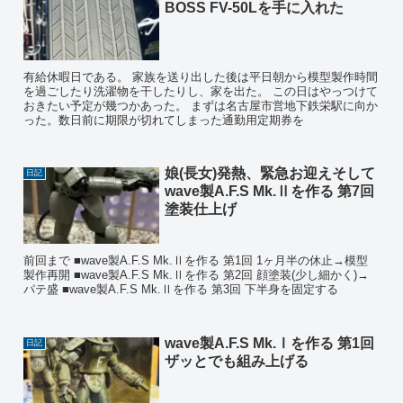
BOSS FV-50Lを手に入れた
有給休暇日である。 家族を送り出した後は平日朝から模型製作時間
を過ごしたり洗濯物を干したりし、家を出た。 この日はやっつけて
おきたい予定が幾つかあった。 まずは名古屋市営地下鉄栄駅に向か
った。数日前に期限が切れてしまった通勤用定期券を
娘(長女)発熱、緊急お迎えそして
日記
wave製A.F.S Mk.Ⅱを作る 第7回
塗装仕上げ
前回まで ■wave製A.F.S Mk.Ⅱを作る 第1回 1ヶ月半の休止→模型
製作再開 ■wave製A.F.S Mk.Ⅱを作る 第2回 顔塗装(少し細かく)→
パテ盛 ■wave製A.F.S Mk.Ⅱを作る 第3回 下半身を固定する
wave製A.F.S Mk.Ⅰを作る 第1回
日記
ザッとでも組み上げる