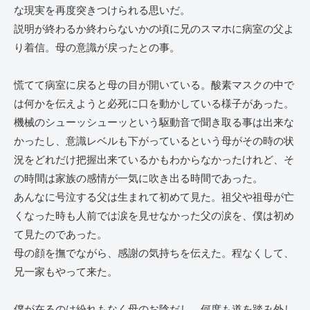
な現実を再度突きつけられる思いだ。
説明が終わるか終わらないかの頃に兄のスマホに病室の父よ
り着信。母の意識が戻ったとの事。
慌てて病室に戻ると母の目が開いている。酸素マスクの中で
は何かを伝えようと必死に口を動かしている様子があった。
機械のシューッシューッという駆動音で聞き取る事は出来な
かったし、意識レベルも下がっているという母がその時の状
況をどれだけ把握出来ているかもわからなかったけれど、そ
の時間は家族の感情が一気に吹き出る時間であった。
あんなに号泣する父は生まれて初めて見た。祖父や祖母が亡
くなった時も人前では涙を見せなかった父の涙を、僕は初め
て見たのであった。
母の顔を撫でながら、感謝の気持ちを伝えた。程なくして、
兄一家もやって来た。
僕が在るのは紛れもなく母のお陰だし、何度も道を踏み外し