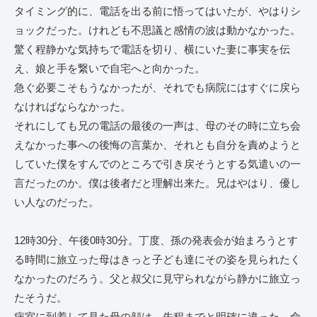
タイミング的に、電話を出る前に悟ってはいたが、やはりシ
ョックだった。けれども不思議と感情の波は動かなかった。
驚く程静かな気持ちで電話を切り、横にいた妻に事実を伝
え、娘と手を繋いで自宅へと向かった。
急ぐ必要こそもうなかったが、それでも病院にはすぐに戻ら
なければならなかった。
それにしても兄の電話の最後の一声は、母のその時に立ち会
えなかった事への後悔の言葉か、それとも自分を責めようと
していた僕をすんでのところで引き戻そうとする気遣いの一
言だったのか。僕は後者だと理解出来た。兄はやはり、優し
い人なのだった。
12時30分、午後0時30分。丁度、孫の発表会が始まろうとす
る時間に旅立った母はきっと子ども達にその姿を見られたく
なかったのだろう。父と叔父に見守られながら静かに旅立っ
たそうだ。
病室に到着して見た母の顔は、先程までと明確に違った。命