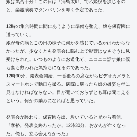
娘は気合十分！この日は『浦島太郎』で乙姫役を演じるの
と、楽器演奏でタンバリンを叩く予定であった。
12時の集合時間に間にあうように準備を整え、娘を保育園に
送っていく。
娘が母の病とこの日の様子に何かを感じているかはわからな
かったが、少なくとも発表会に臨む上で影響はなさそうに見
受けられた。いつものようにお道化て、ニコニコ話す娘に僕
も妻も救われた気持ちになるのであった。
12時30分、発表会開始。一番後ろの席ながらビデオカメラと
スマートホンで動画を撮る。病院に戻ったら娘の雄姿を母に
見せなければならない。目が開いておらずとも耳は聞こえる
という。何かの励みになればと思っていた。
発表会が終わり、保育園を出、歩いていると兄から着信。
『孝裕。発表会終わったか。12時30分、おかんが亡くなっ
た。俺も、立ち会えなかった』