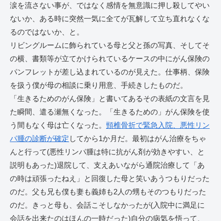
涙を流さない事が、ではなく感情を無意識に押し殺してやい
ないか、ある時に突然一気に全てが瓦解して立ち直れなくな
るのではないか、と。
リビングルームに飾られている母と父と孫の写真、そしてそ
の横、書類等が立てかけられているケースの中にがん保険の
パンフレットが差し込まれているのが見えた。仕事柄、保険
を扱う僕が母の相談に乗り用意、手続きしたものだ。
「生きるためのがん保険」と書いてあるその表紙の文言を見
た瞬間、遣る瀬無くなった。「生きるための」がん保険を使
う間もなく母は亡くなった。
頸椎骨折で緊急入院、悪性リン
パ腫の診断が確定
してから1か月だ。最初はがん治療をちゃ
んと行って(悪性リンパ腫は特に抗がん剤が効きやすい、と
説明もあった)退院して、支えあいながら通院治療して「あ
の時は頑張ったねえ」と回復した母と笑いあうつもりだった
のだ。父も兄も僕も妻も義姉も2人の甥もそのつもりだった
のだ。きっと母も、会話こそしなかったが(入院中に満足に
会話を出来たのはほんの一時だった)自分の病気を悟って、