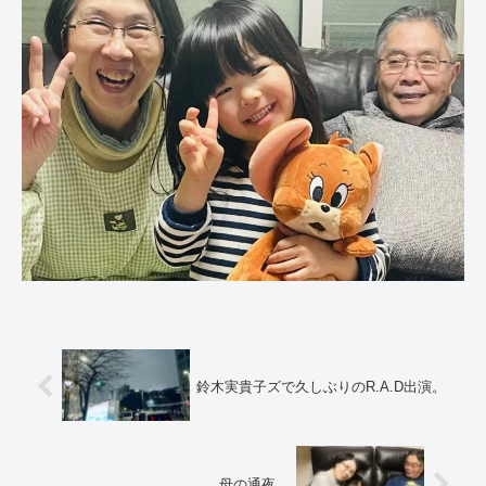
鈴木実貴子ズで久しぶりのR.A.D出演。
母の通夜。