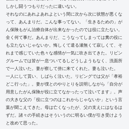
しかし闘うつもりだったに違いない。
それなのにあれよあれよという間に次から次に状態が悪くな
って、あんまりだ。こんな事ってない。「生きるための」が
ん保険もがん治療自体が出来なかったのでは役に立たない。
全く何て事だ。あんまりだ、こうなってしまっては糞の役に
も立たないじゃないか。悔しくて遣る瀬無くて寂しくて、そ
れまで感じていた色々な感情が一気に吹き出てきた。リビン
グルームでは皆が一息ついてるしどうしようもなく、洗面所
で一人泣いた。妻が察して傍に来てくれた。妻も泣いた。
一人にして貰い、しばらく泣いた。リビングでは父が「孝裕
どこ行った」。妻が僕とのやりとりを説明しながら「自分が
用意したがん保険が役に立てなかったって泣いてます」。声
の大きな父の「役に立つのはこれからじゃないか」という言
葉が聞こえてきた。母は亡くなったが、父の支えにはなるは
ずだ。諸々の手続きはそういうのに明るい僕が引き受けよう
と改めて思った。