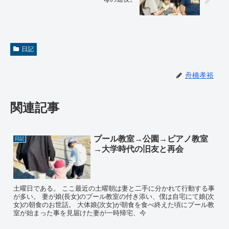
日記
舟橋孝裕
関連記事
プール教室→公園→ピアノ教室
日記
→大学時代の旧友と再会
土曜日である。 ここ最近の土曜朝は妻と二手に分かれて行動する事
が多い。 妻が娘(長女)のプール教室の付き添い、僕は自宅にて娘(次
女)の朝食のお世話。 大体娘(次女)が朝食を食べ終えた頃にプール教
室が始まった事を見届けた妻が一時帰宅、今