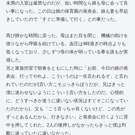
未満の入室は厳禁なのだが、短い時間なら娘も母に会って良
い事になった。この日は娘の保育園の発表会。娘も妻も早起
きしていたので「すぐに準備して行く」との事だった。
再び静かな時間に戻った。母はまた目を閉じ、機械の助けを
借りながら呼吸を続けている。血圧は4時過ぎの時点よりも
低くなっており、少しずつ母の体が弱っている事を誰もが実
感した。
兄と家族控室で朝食をともにした時に「お前、今日の娘の発
表会、行ってやれよ。こういうのは一生言われるぞ」と言わ
れていたのだが(言い方こそぶっきらぼうだが、兄はきっと
僕に迷わせないようにこういう言い方をしたのだ。心情的
に、どうすべきか迷うに違いない状況はすぐそこになってい
たのだから)、父も「こう言っちゃ良くないけど、この先が
ずっとあるんだから、行きなさい」と発表会に行くように背
中を押してくれた。2人の後押しがなかったらきっと僕は判
断に迷っていたに違いなかった。