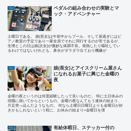
ペダルの組み合わせの実験とマ
日記
ック・アドベンチャー
土曜日である。 娘(長女)は午前中からプール、そして昼過ぎにはピ
アノ教室の予定であり一家全員でそれに同行するのが常であるが、
生憎とこの日は娘(次女)が微妙な体調不良。発熱したり嘔吐してい
るわけではないけれども、鼻水がダラダラ出ており機嫌が
娘(長女)とアイスクリーム屋さん
日記
になれるお菓子に興じた金曜の
夜
金曜の夜というのは何度経験したって良いものだ。 特に土日休みの
現職に就いてからというもの、金曜の夜なんてもう連休の始まり、
片足突っ込んだようなもの。 何なら土曜日日曜日よりも金曜日が好
きかもしれないという程に、お休みの始まり=金曜日を僕
有給休暇日、ステッカー付の
日記