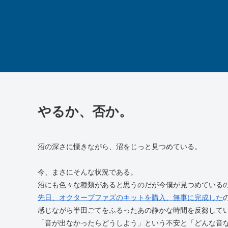
やるか、否か。
沼の深さに慄きながら、沼をじっと見つめている。
今、まさにそんな状況である。
沼にも色々な種類があると思うのだが今僕が見つめている
先日、オクターブファズのキットを購入、無事に完成した
感じながら半田ごてをふるったあの静かな時間を反芻して
「音が出なかったらどうしよう」という不安と「どんな音