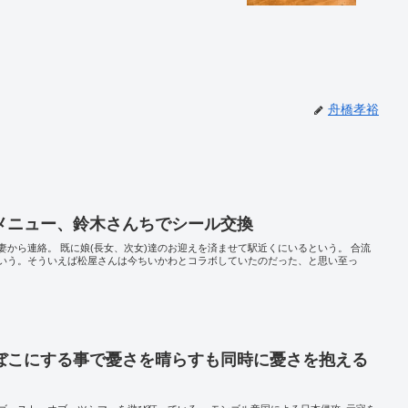
舟橋孝裕
メニュー、鈴木さんちでシール交換
から連絡。 既に娘(長女、次女)達のお迎えを済ませて駅近くにいるという。 合流
いう。そういえば松屋さんは今ちいかわとコラボしていたのだった、と思い至っ
ぼこにする事で憂さを晴らすも同時に憂さを抱える