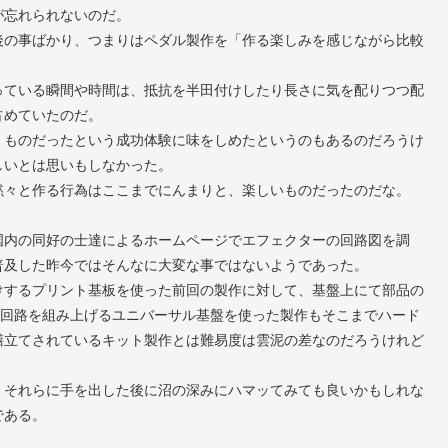
が忘れられないのだ。
後の事ばかり、つまりはペダル製作を「作る楽しみを感じながら比較
っている瞬間や時間は、抵抗を半田付けしたり長さに気を配りつつ配
占めていたのだ。
くものだったという成功体験に味をしめたというのもあるのだろうけ
しいとは思いもしなかった。
黙々と作る行為はここまでにんまりと、楽しいものだったのだな。
国内の同好の士達によるホームページでエフェクターの回路図を調
普及した昨今ではそんなに大変な事ではないようであった。
けするプリント基板を使った前回の製作に対して、基盤上にて部品の
そうな)回路を組み上げるユニバーサル基盤を使った製作もそこまでハード
膳立てされているキット製作とは難易度は雲泥の差なのだろうけれど
、それらに手を出した後に沼の深みにハマッてみても良いかもしれな
である。