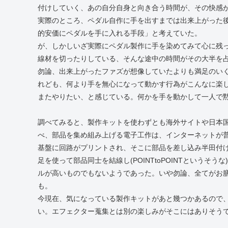
付けしていく、あの自分自身と向き合う時間が、その快感
実際のところ、ペダル自作に手を出すまでは出来上がった
的安価にペダルを手に入れる手段」と考えていた。
が、しかしいざ実際にペダル製作に手を染めてみて心に残
線材を切ったりしている、そんな途中の時間がその大半を
勿論、出来上がったファズが想像していたよりも満足のい
れども、何より手を無心になって動かす行為がこんなに楽
またやりたい、と感じている。何かを手を動かして一人で
調べてみると、製作キットを使わずとも海外サイトや日本
べ、部品を集め組み上げる電子工作は、インターネットが
基盤に回路がプリントされ、そこに部品を差し込み半田付
足を使って部品同士を結線し(POINTtoPOINTという
ルが高いものでもないようであった。いや勿論、全てがお
も。
今現在、気になっている製作キットがあと幾つかあるので
い。エフェクター蒐集とは別の楽しみがそこにはありそう