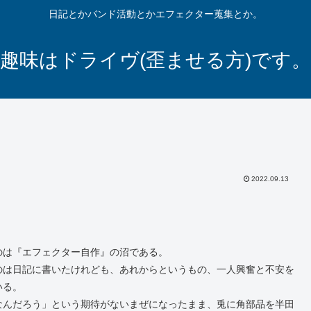
日記とかバンド活動とかエフェクター蒐集とか。
趣味はドライヴ(歪ませる方)です。
2022.09.13
のは『エフェクター自作』の沼である。
のは日記に書いたけれども、あれからというもの、一人興奮と不安を
いる。
なんだろう」という期待がないまぜになったまま、兎に角部品を半田