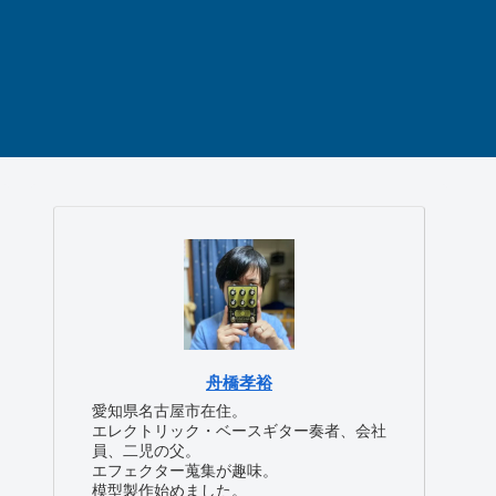
舟橋孝裕
愛知県名古屋市在住。
エレクトリック・ベースギター奏者、会社
員、二児の父。
エフェクター蒐集が趣味。
模型製作始めました。