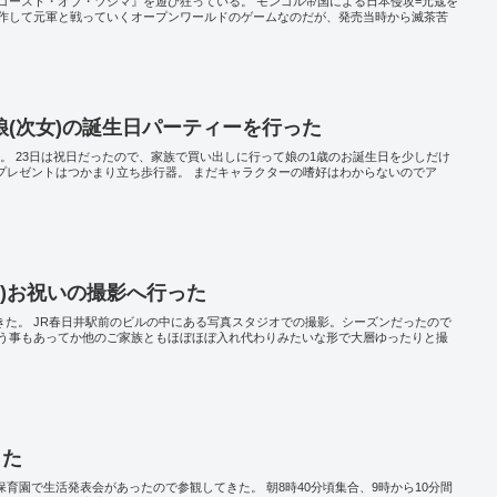
ゴースト・オブ・ツシマ』を遊び狂っている。 モンゴル帝国による日本侵攻=元寇を
を操作して元軍と戦っていくオープンワールドのゲームなのだが、発売当時から滅茶苦
(次女)の誕生日パーティーを行った
る。 23日は祝日だったので、家族で買い出しに行って娘の1歳のお誕生日を少しだけ
日プレゼントはつかまり立ち歩行器。 まだキャラクターの嗜好はわからないのでア
編)お祝いの撮影へ行った
きた。 JR春日井駅前のビルの中にある写真スタジオでの撮影。シーズンだったので
う事もあってか他のご家族ともほぼほぼ入れ代わりみたいな形で大層ゆったりと撮
った
が通う保育園で生活発表会があったので参観してきた。 朝8時40分頃集合、9時から10分間