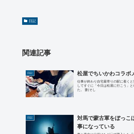
日記
関連記事
松屋でちいかわコラボ
日記
仕事が終わり自宅最寄りの駅に着くと妻
してすぐに「今日は松屋に行こう」と
た。 妻(そし
対馬で蒙古軍をぼっこ
日記
事になっている