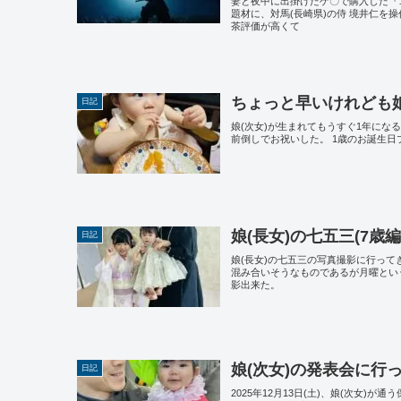
妻と夜中に出掛けたゲ〇で購入した『
題材に、対馬(長崎県)の侍 境井仁
茶評価が高くて
ちょっと早いけれども娘
日記
娘(次女)が生まれてもうすぐ1年にな
前倒しでお祝いした。 1歳のお誕生
娘(長女)の七五三(7歳
日記
娘(長女)の七五三の写真撮影に行って
混み合いそうなものであるが月曜とい
影出来た。
娘(次女)の発表会に行
日記
2025年12月13日(土)、娘(次女)