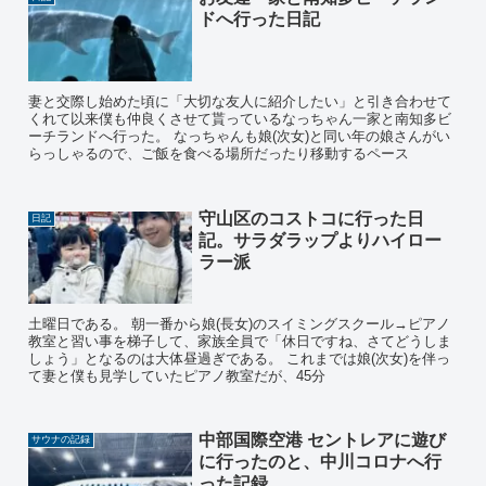
ドへ行った日記
妻と交際し始めた頃に「大切な友人に紹介したい」と引き合わせて
くれて以来僕も仲良くさせて貰っているなっちゃん一家と南知多ビ
ーチランドへ行った。 なっちゃんも娘(次女)と同い年の娘さんがい
らっしゃるので、ご飯を食べる場所だったり移動するペース
守山区のコストコに行った日
日記
記。サラダラップよりハイロー
ラー派
土曜日である。 朝一番から娘(長女)のスイミングスクール→ピアノ
教室と習い事を梯子して、家族全員で「休日ですね、さてどうしま
しょう」となるのは大体昼過ぎである。 これまでは娘(次女)を伴っ
て妻と僕も見学していたピアノ教室だが、45分
中部国際空港 セントレアに遊び
サウナの記録
に行ったのと、中川コロナへ行
った記録