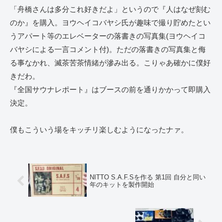
「舟橋さんは多分これ好きだよ」というので『人はなぜ刻む
のか』を購入。ヨウヘイコバヤシ氏が趣味で撮り貯めたとい
うアパート等のエレベーターの落書きの写真集(ヨウヘイコ
バヤシによる一言コメント付)。ただの落書きの写真集と侮
る事なかれ、滅茶苦茶情緒が滲み出る。こりゃあ確かに僕好
きだわ。
『全国サウナレポート』はブースの前を通りかかって即購入
決定。
僕もこういう場をキッチリ楽しむようになったナァ。
NITTO S.A.F.Sを作る 第1回 自分と同い
年のキットを製作開始