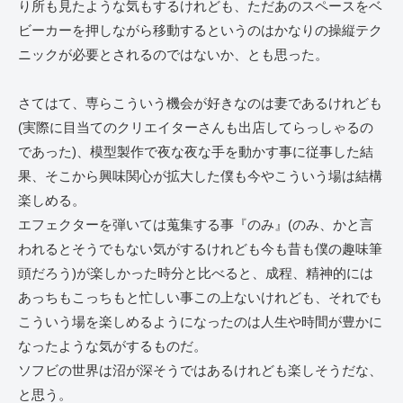
り所も見たような気もするけれども、ただあのスペースをベ
ビーカーを押しながら移動するというのはかなりの操縦テク
ニックが必要とされるのではないか、とも思った。
さてはて、専らこういう機会が好きなのは妻であるけれども
(実際に目当てのクリエイターさんも出店してらっしゃるの
であった)、模型製作で夜な夜な手を動かす事に従事した結
果、そこから興味関心が拡大した僕も今やこういう場は結構
楽しめる。
エフェクターを弾いては蒐集する事『のみ』(のみ、かと言
われるとそうでもない気がするけれども今も昔も僕の趣味筆
頭だろう)が楽しかった時分と比べると、成程、精神的には
あっちもこっちもと忙しい事この上ないけれども、それでも
こういう場を楽しめるようになったのは人生や時間が豊かに
なったような気がするものだ。
ソフビの世界は沼が深そうではあるけれども楽しそうだな、
と思う。