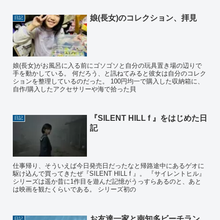
娘(長女)のコレクション、拝見
日記
娘(長女)がお風呂に入る前にゴソゴソと自分の玩具置き場の辺りで
手を動かしている。 何だろう、と訊ねてみると彼女は自分のコレク
ションを整理しているのだった。 100円均一で購入した収納箱に、
自作/購入したアクセサリーや海で拾った貝
『SILENT HILL f 』をはじめた日
日記
記
仕事帰り、そういえば今日発売日だったなと帰路途中にあるゲオに
駆け込んで買ってきたぜ『SILENT HILL f 』。 『サイレントヒル』
シリーズは遥か昔に1作目を遊んだ記憶がうっすらあるのと、あと
は映画を観たくらいである。 シリーズ初の
お友達一家と南知多ビーチラン
日記