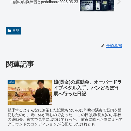
白線の内側練習とpedalboard2025.06.23
日記
舟橋孝裕
関連記事
娘(長女)の運動会、オーバードラ
日記
イブペダル入手、パンどろぼう
展へ行った日記
起床するとそんなに無茶した記憶もないのに昨晩の演奏で筋肉を酷
使したのか、既に体が痛むのであった。 この日は娘(長女)の小学校
の運動会。家族で見学に出掛けて行った。 前夜に降った雨によって
グラウンドのコンディションが心配だったけれども