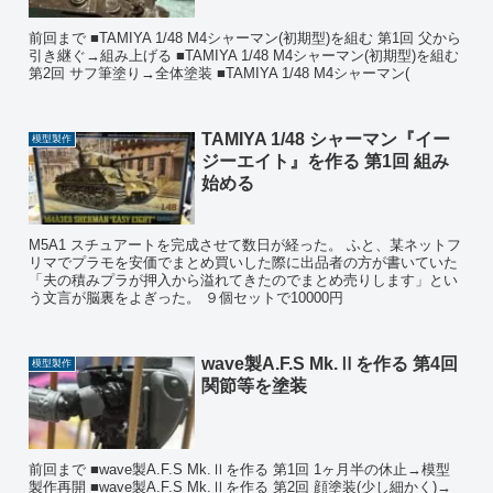
前回まで ■TAMIYA 1/48 M4シャーマン(初期型)を組む 第1回 父から
引き継ぐ→組み上げる ■TAMIYA 1/48 M4シャーマン(初期型)を組む
第2回 サフ筆塗り→全体塗装 ■TAMIYA 1/48 M4シャーマン(
TAMIYA 1/48 シャーマン『イー
模型製作
ジーエイト』を作る 第1回 組み
始める
M5A1 スチュアートを完成させて数日が経った。 ふと、某ネットフ
リマでプラモを安価でまとめ買いした際に出品者の方が書いていた
「夫の積みプラが押入から溢れてきたのでまとめ売りします」とい
う文言が脳裏をよぎった。 ９個セットで10000円
wave製A.F.S Mk.Ⅱを作る 第4回
模型製作
関節等を塗装
前回まで ■wave製A.F.S Mk.Ⅱを作る 第1回 1ヶ月半の休止→模型
製作再開 ■wave製A.F.S Mk.Ⅱを作る 第2回 顔塗装(少し細かく)→