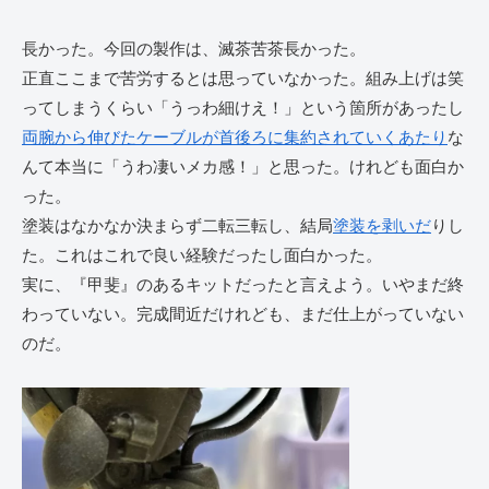
長かった。今回の製作は、滅茶苦茶長かった。
正直ここまで苦労するとは思っていなかった。組み上げは笑
ってしまうくらい「うっわ細けえ！」という箇所があったし
両腕から伸びたケーブルが首後ろに集約されていくあたり
な
んて本当に「うわ凄いメカ感！」と思った。けれども面白か
った。
塗装はなかなか決まらず二転三転し、結局
塗装を剥いだ
りし
た。これはこれで良い経験だったし面白かった。
実に、『甲斐』のあるキットだったと言えよう。いやまだ終
わっていない。完成間近だけれども、まだ仕上がっていない
のだ。