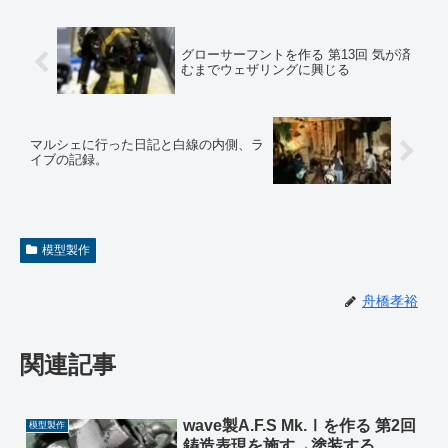
グローサーフントを作る 第13回 気が済
むまでウェザリングに興じる
マルシェに行った日記と白線の内側、ラ
イブの記録。
模型製作
舟橋孝裕
関連記事
wave製A.F.S Mk.Ⅰを作る 第2回
模型製作
鋳造表現を施す→塗装する