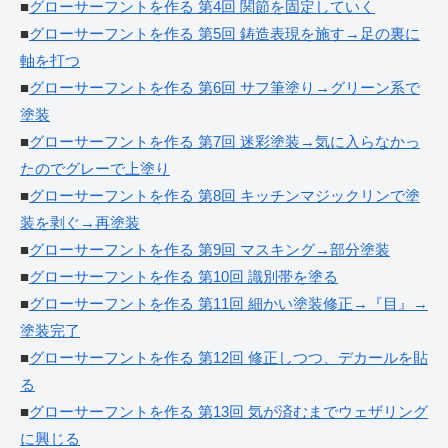
■
グローサーフントを作る 第4回 関節を固定していく
■
グローサーフントを作る 第5回 鋳造表現を施す→足の裏に
軸を打つ
■
グローサーフントを作る 第6回 サフ筆塗り→グリーン系で
塗装
■
グローサーフントを作る 第7回 迷彩塗装→気に入らなかっ
たのでグレーで上塗り
■
グローサーフントを作る 第8回 キッチンマジックリンで塗
装を剥ぐ→再塗装
■
グローサーフントを作る 第9回 マスキング→部分塗装
■
グローサーフントを作る 第10回 識別帯を塗る
■
グローサーフントを作る 第11回 細かい塗装修正→『目』→
塗装完了
■
グローサーフントを作る 第12回 修正しつつ、デカールを貼
る
■
グローサーフントを作る 第13回 気が済むまでウェザリング
に興じる