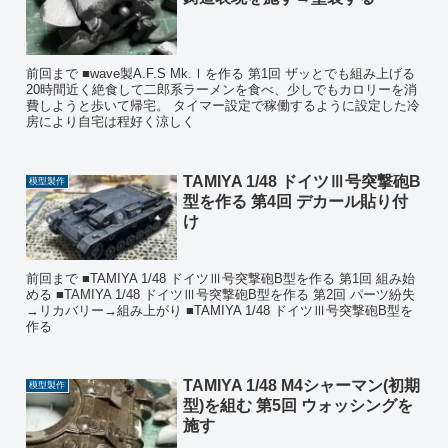
前回まで ■wave製A.F.S Mk.Ⅰを作る 第1回 ザッとでも組み上げる
20時間近く絶食して二郎系ラーメンを食べ、少しでもカロリーを消
費しようと歩いて帰宅。 タイマー設定で稼働するように設定した冷
房により自宅は程好く涼しく
TAMIYA 1/48 ドイツⅢ号突撃砲B
模型製作
型を作る 第4回 デカール貼り付
け
前回まで ■TAMIYA 1/48 ドイツⅢ号突撃砲B型を作る 第1回 組み始
める ■TAMIYA 1/48 ドイツⅢ号突撃砲B型を作る 第2回 パーツ紛失
→リカバリー→組み上がり ■TAMIYA 1/48 ドイツⅢ号突撃砲B型を
作る
TAMIYA 1/48 M4シャーマン(初期
模型製作
型)を組む 第5回 ウォッシングを
施す