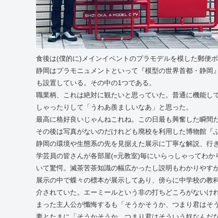
食後は(僕的に)メインイベントのプラモデルを模した郵便
静岡はプラモニュメントといって『模型の世界首都・静岡
も設置している。その中の1つである。
職業柄、これは絶対に観たいと思っていた。普通に機能し
しゃったりして「うわあ羨ましいなあ」と思った。
最高に格好良いじゃんねこれね。この日最も興奮した瞬間
その後は写真がないのだけれども廃校を利用した博物館『
静岡の環境や生態系の先を見据えた展示に丁寧な解説、行
学芸員の皆さんが各部屋(=元教室)毎にいらっしゃってわ
いて驚愕。滅茶苦茶知識の幅広かったし説明もわかりやす
展示の中で蝶々の標本が展示してあり、傍らに中学校の教
介されていた。エーミールという非の打ちどころがないけ
まった主人公が懺悔するも「そうかそうか、つまり君はそ
妻とたまに「そうかそうか、つまり君はそういう奴なんだ