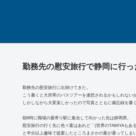
勤務先の慰安旅行で静岡に行っ
勤務先の慰安旅行に出掛けてきた。
こう書くと大所帯のバスツアーを連想されるかもしれない
しかしながら大変楽しかったので写真とともに備忘録を書
朝8時に職場の最寄り駅に集合して向かった先は静岡県。
慰安旅行の行く先に色々案はあれど「(世界のTAMIYAも
と半分以上趣味で提案したところまさかの案が通ってしま