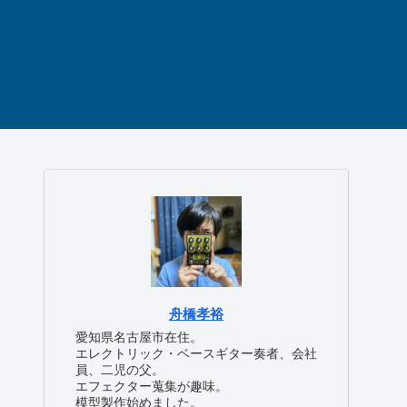
舟橋孝裕
愛知県名古屋市在住。
エレクトリック・ベースギター奏者、会社
員、二児の父。
エフェクター蒐集が趣味。
模型製作始めました。