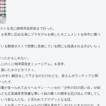
ポストを見に静岡市役所前まで行った。
』を世界に広める為にプラモデルを模したモニュメントを街中に幾つ
ている郵便ポストで実際に見物している間にも投函される方がいらっ
だったかもしれない。
ふじのくに地球環境史ミュージアム』を見学。
き届いたホスピタリティ。
かりやすい解説をして下さるのだけれども、皆さんボランティアと聞
かったぞ。
科書が並べられておりヘルマン・ヘッセの『少年の日の思い出』が紹
れども正直滅茶苦茶嫌な事いう奴の蝶々の標本を忍び込んで壊してし
ういう奴なんだな」と言われてグググッとなる話。
な」とか言ってエーミールの口調を真似てふざけたりするのだが、久