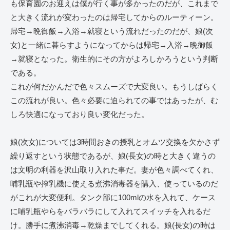
も保育園のお迎えは僕が行く事が多かったのだが、これまで
と大きく流れが変わったのは帰宅してからのルーティーン。
帰宅→晩御飯→入浴→就寝という流れだったのだが、娘(次
女)と一緒に暮らすようになってからは帰宅→入浴→晩御飯
→就寝となった。衛生的にその方がよろしかろうという判断
である。
これが何だかんだで色々スムーズで大変良い。もうしばらく
この流れが良い。色々必要に迫られての事ではあったが、む
しろ快適になっており良い変化だった。
娘(次女)については3時間おきの授乳とオムツ交換を欠かさず
繰り返すという状態であるが、娘(長女)の時と大きく違うの
は文明の利器を沢山取り入れた事だ。妻が色々調べてくれ、
哺乳瓶や搾乳機に使える煮沸消毒器を購入、使っているのだ
がこれが大変便利。タンク部に100mlの水を入れて、ケース
に哺乳瓶やらをバラバラにして入れてスイッチを入れるだ
け。勝手に煮沸消毒→乾燥までしてくれる。娘(長女)の時は