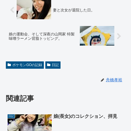
妻と次女が退院した日。
娘の運動会、そして深夜の山岡家 特製
味噌ラーメン背脂トッピング。
ポケモンGOの記録
日記
舟橋孝裕
関連記事
娘(長女)のコレクション、拝見
日記