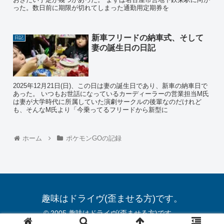
った。数日前に期限が切れてしまった通勤用定期券を
新車フリードの納車式、そして
日記
妻の誕生日の日記
2025年12月21日(日)、この日は妻の誕生日であり、新車の納車日で
あった。 いつもお世話になっているカーディーラーの営業担当M氏
は妻が大学時代に所属していた演劇サークルの後輩なのだけれど
も、そんなM氏より「今乗ってるフリードから新型に
ホーム
ポケモンGOの記録
趣味はドライヴ(歪ませる方)です。
© 2005 趣味はドライヴ(歪ませる方)です。.