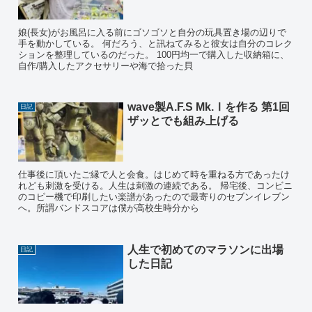
娘(長女)がお風呂に入る前にゴソゴソと自分の玩具置き場の辺りで
手を動かしている。 何だろう、と訊ねてみると彼女は自分のコレク
ションを整理しているのだった。 100円均一で購入した収納箱に、
自作/購入したアクセサリーや海で拾った貝
wave製A.F.S Mk.Ⅰを作る 第1回
日記
ザッとでも組み上げる
仕事後に頂いたご縁で人と会食。はじめて時を重ねる方であったけ
れども刺激を受ける。人生は刺激の連続である。 帰宅後、コンビニ
のコピー機で印刷したい楽譜があったので最寄りのセブンイレブン
へ。所謂バンドスコアは僕が高校生時分から
人生で初めてのマラソンに出場
日記
した日記