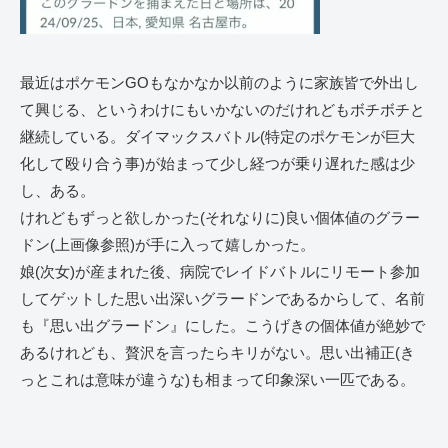
最近はポケモンGOもなかなか以前のように家族皆で外出し
て興じる、というわけにもいかないのだけれどもボチボチと
継続している。ダイマックスバトル(特定のポケモンが巨大
化して殴り合う事)が始まって少し経つが乗り遅れた感は少
し、ある。
けれどもずっと欲しかった(それなりに)良い個体値のグラー
ドン(上画像参照)が手に入って嬉しかった。
娘(次女)が産まれた後、病院でレイドバトルにリモート参加
してゲットした思い出深いグラードンであるからして、名前
も『思い出グラードン』にした。こうげきの個体値が絶妙で
あるけれども、贅沢を言ったらキリがない。思い出補正(き
っとこれは意味が違うな)も相まって印象深い一匹である。