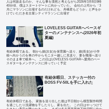
人は何故走るのか。 そんな事を漠然と考えながら2026年3月8日9時
40分頃、僕はスタートゲートに向かっていた。 会社の上司から「3
月にマラソンに出場するのだけれども、舟橋君もどうか」と声をか
けていただき名古屋シティマラソンに出場す
LOVELESS GUITARへベースギ
日記
ターのメンテナンスへ(2026年初
夏編)
有給休暇である。 朝から娘(次女)を保育園へ送り、娘(長女)が小学
校へ向かうのを車の中からモニター越しに見送り、妻を職場へ送り
そのまま車で岐阜へ。 この日はLOVELESS GUITARへ愛用のベー
スギターをメンテナンスに持っていく予定
有給休暇日、ステッカー付の
日記
BOSS FV-50Lを手に入れた
有給休暇日である。 家族を送り出した後は平日朝から模型製作時間
を過ごしたり洗濯物を干したりし、家を出た。 この日はやっつけて
おきたい予定が幾つかあった。 まずは名古屋市営地下鉄栄駅に向か