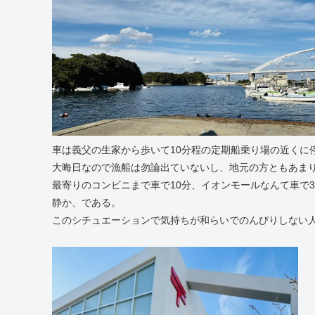
車は義父の生家から歩いて10分程の定期船乗り場の近くに
大晦日なので漁船は勿論出ていないし、地元の方ともあま
最寄りのコンビニまで車で10分、イオンモールなんて車で
静か、である。
このシチュエーションで気持ちが和らいでのんびりしない