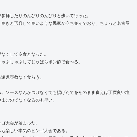
で参拝したりのんびりのんびりと歩いて行った。
き良きと形容して良いような民家が立ち並んでおり、ちょっと名古屋
程なくして夕食となった。
しゃぶしゃぶしてじゃばらポン酢で食べる。
ら遠慮容赦なく食らう。
る。ソースなんかつけなくても揚げたてをそのまま食えば丁度良い塩
つまむのでなくなるのも早い。
ンゴ大会が始まった。
もも楽しい本気のビンゴ大会である。