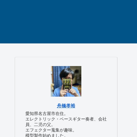
舟橋孝裕
愛知県名古屋市在住。
エレクトリック・ベースギター奏者、会社
員、二児の父。
エフェクター蒐集が趣味。
模型製作始めました。