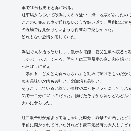
車で10分程走ると海に出る。
駐車場から歩いて砂浜に向かう途中、海中地蔵があったの
ここの街並みも車が通れないような細い道で、両側には古
の近場では見かけないような街並みで楽しかった。
紛れもない旅情を感じていた。
浜辺で貝を拾ったりしつつ散歩を堪能、義父生家へ戻ると
しゃぶしゃぶ、である。恐らくは三重県産の良い肉を鍋で
べらぼうに旨え。
「孝裕君、どんどん食べなさい」と勧めて頂けるものだか
魚も美味いが肉も美味い。勿論鍋も美味い。
そうこうしていると義父が貝柱やエビをフライにしてくれ
気で十二分に旨いのだった。揚げたそばから皆がどんどん
大いに食らった。
紅白歌合戦が始まって落ち着いた時分、義母の企画したビ
事前に聞かされてはいたけれども豪華景品有の大人も子ど