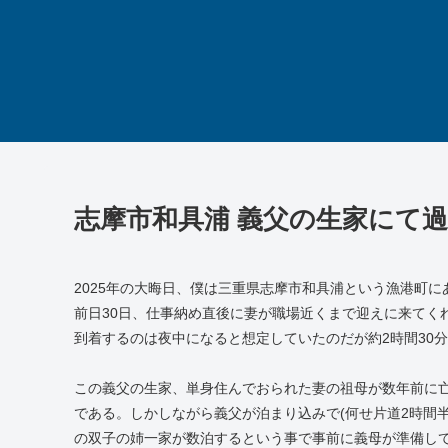
志摩市和具浦 義父の生家にて過
2025年の大晦日、僕は三重県志摩市和具浦という漁港町
前日30日、仕事納め直後に妻が職場近くまで迎えに来てく
到着するのは夜中になると想定していたのだが約2時間30
この義父の生家、単身住んでおられた妻の祖母が数年前に
である。しかしながら義父が泊まり込みで(何せ片道2時間
の双子の姉一家が数泊するという事で事前に義母が準備し