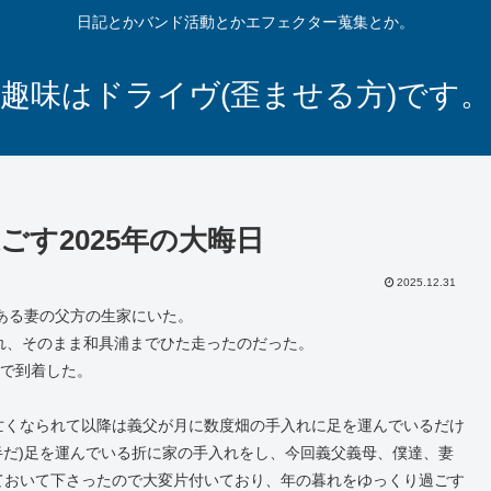
日記とかバンド活動とかエフェクター蒐集とか。
趣味はドライヴ(歪ませる方)です。
ごす2025年の大晦日
2025.12.31
にある妻の父方の生家にいた。
れ、そのまま和具浦までひた走ったのだった。
分で到着した。
亡くなられて以降は義父が月に数度畑の手入れに足を運んでいるだけ
半だ)足を運んでいる折に家の手入れをし、今回義父義母、僕達、妻
ておいて下さったので大変片付いており、年の暮れをゆっくり過ごす