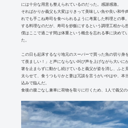
には十分な用意も整えられているのだった。感謝感激。
そればかりか義父も大変はりきって美味しい魚や良い和牛肉
れでも手こね寿司を食べられるように考案した料理との事
する料理なのだが、寿司を炒飯にするという調理工程から想
僕はここで過ごす間は体重という概念を忘れる事に決めて
た。
この日も起床するなり地元のスーパーで買った魚の切り身
て羨ましい！」と声にならない叫び声を上げながら大いに
箸を止まらずに動かし続けていると義父が姿を消し、ふと
太らせて、食うつもりかと妻は冗談を言うがいやはや、本
込みで臨んだ。
食後の腹ごなし兼車に荷物を取りに行くため、1人で義父の