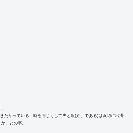
た。
行きたがっている。時を同じくして夫と娘(姪、である)は浜辺に出掛
うか」との事。