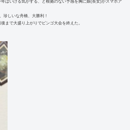
年はいける気がする、と根拠のない予感を胸に娘(長女)がスマホア
、珍しいな舟橋、大勝利！
最後まで大盛り上がりでビンゴ大会を終えた。