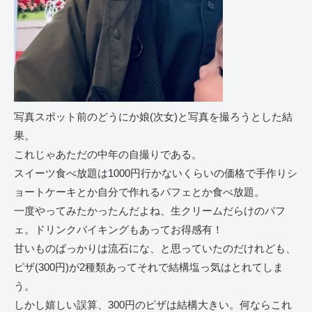
写真スポット前のどうにか娘(次女)と写真を撮ろうとした結
果。
これじゃあただの中年の自撮りである。
スイーツ食べ放題は1000円行かないくらいの価格で手作りシ
ョートケーキとか自分で作れるパフェとか食べ放題。
一度やってみたかったんだよね、生クリームだらけのパフ
ェ。ドリンクバイキングもあってお得感有！
甘いものばっかりは流石にな、と思っていたのだけれども、
ピザ(300円)が2種類あってそれで結構塩っ気はとれてしま
う。
しかし嬉しい誤算、300円のピザは結構大きい。何ならこれ