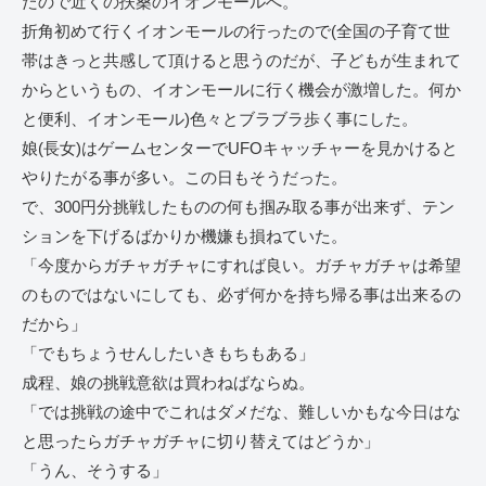
たので近くの扶桑のイオンモールへ。
折角初めて行くイオンモールの行ったので(全国の子育て世
帯はきっと共感して頂けると思うのだが、子どもが生まれて
からというもの、イオンモールに行く機会が激増した。何か
と便利、イオンモール)色々とブラブラ歩く事にした。
娘(長女)はゲームセンターでUFOキャッチャーを見かけると
やりたがる事が多い。この日もそうだった。
で、300円分挑戦したものの何も掴み取る事が出来ず、テン
ションを下げるばかりか機嫌も損ねていた。
「今度からガチャガチャにすれば良い。ガチャガチャは希望
のものではないにしても、必ず何かを持ち帰る事は出来るの
だから」
「でもちょうせんしたいきもちもある」
成程、娘の挑戦意欲は買わねばならぬ。
「では挑戦の途中でこれはダメだな、難しいかもな今日はな
と思ったらガチャガチャに切り替えてはどうか」
「うん、そうする」