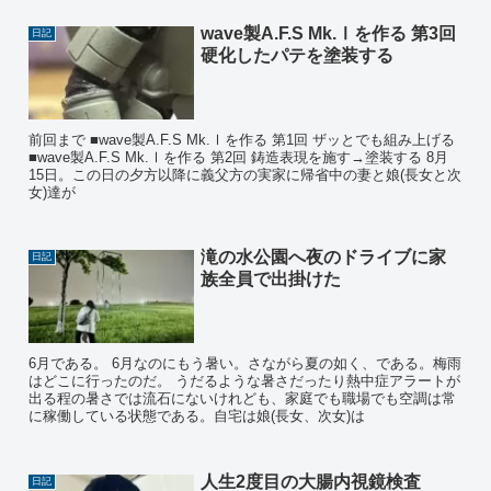
wave製A.F.S Mk.Ⅰを作る 第3回
日記
硬化したパテを塗装する
前回まで ■wave製A.F.S Mk.Ⅰを作る 第1回 ザッとでも組み上げる
■wave製A.F.S Mk.Ⅰを作る 第2回 鋳造表現を施す→塗装する 8月
15日。この日の夕方以降に義父方の実家に帰省中の妻と娘(長女と次
女)達が
滝の水公園へ夜のドライブに家
日記
族全員で出掛けた
6月である。 6月なのにもう暑い。さながら夏の如く、である。梅雨
はどこに行ったのだ。 うだるような暑さだったり熱中症アラートが
出る程の暑さでは流石にないけれども、家庭でも職場でも空調は常
に稼働している状態である。自宅は娘(長女、次女)は
人生2度目の大腸内視鏡検査
日記