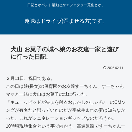
日記とかバンド活動とかエフェクター蒐集とか。
趣味はドライヴ(歪ませる方)です。
犬山 お菓子の城へ娘のお友達一家と遊び
に行った日記。
2025.02.11
２月11日、祝日である。
この日は娘(長女)の保育園のお友達すーちゃん、すーちゃん
ママと一緒に犬山はお菓子の城に行った。
「キューゥピッドが矢ぁを射るおぉかしのしぃろ♪」のCMソ
ングが有名だと思っていたのだが平成生まれの妻は知らなか
った。これがジェネレーションギャップなのだろうか。
10時頃現地集合という事で向かう。高速道路ですーちゃん一