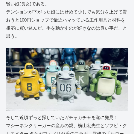
賢い娘(長女)である。
テンションが下がった娘にはせめて少しでも気分を上げて貰
おうと100円ショップで最近ハマッている工作用具と材料を
相応に買い込んだ。手を動かすのが好きなのは良い事だ、と
思う。
そして近頃ずっと探していたガチャガチャを遂に発見！
マシーネンクリーガーの産みの親、横山宏先生とソフビ・ク
リエイター タケヤマ・ノリヤ氏のコラボ、監修の『ケロー