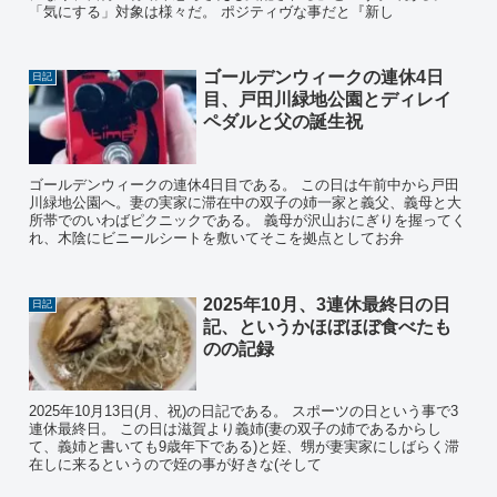
「気にする」対象は様々だ。 ポジティヴな事だと『新し
ゴールデンウィークの連休4日
日記
目、戸田川緑地公園とディレイ
ペダルと父の誕生祝
ゴールデンウィークの連休4日目である。 この日は午前中から戸田
川緑地公園へ。妻の実家に滞在中の双子の姉一家と義父、義母と大
所帯でのいわばピクニックである。 義母が沢山おにぎりを握ってく
れ、木陰にビニールシートを敷いてそこを拠点としてお弁
2025年10月、3連休最終日の日
日記
記、というかほぼほぼ食べたも
のの記録
2025年10月13日(月、祝)の日記である。 スポーツの日という事で3
連休最終日。 この日は滋賀より義姉(妻の双子の姉であるからし
て、義姉と書いても9歳年下である)と姪、甥が妻実家にしばらく滞
在しに来るというので姪の事が好きな(そして