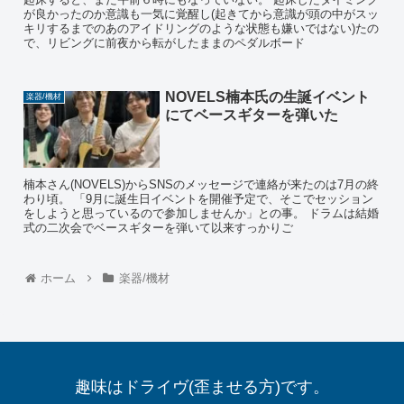
が良かったのか意識も一気に覚醒し(起きてから意識が頭の中がスッ
キリするまでのあのアイドリングのような状態も嫌いではない)たの
で、リビングに前夜から転がしたままのペダルボード
NOVELS楠本氏の生誕イベント
楽器/機材
にてベースギターを弾いた
楠本さん(NOVELS)からSNSのメッセージで連絡が来たのは7月の終
わり頃。 「9月に誕生日イベントを開催予定で、そこでセッション
をしようと思っているので参加しませんか」との事。 ドラムは結婚
式の二次会でベースギターを弾いて以来すっかりご
ホーム
楽器/機材
趣味はドライヴ(歪ませる方)です。