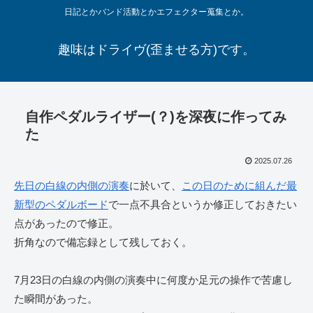
日記とかバンド活動とかエフェクター蒐集とか。
趣味はドライヴ(歪ませる方)です。
自作ペダルライザー(？)を深夜に作ってみ
た
2025.07.26
先日の白線の内側の演奏
に於いて、
この日のために組んだ最
新型のペダルボード
で一点不具合というか修正しておきたい
点があったので修正。
折角なので備忘録として残しておく。
7月23日の白線の内側の演奏中に何度か足元の操作で苦慮し
た瞬間があった。