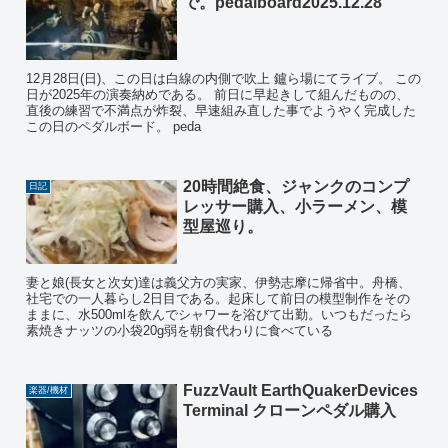
で。pedalboard2025.12.28
12月28日(日)、この日は白線の内側で吹上 鑪ら場にてライブ。 この
日が2025年の演奏納めである。 前日に早起きして組んだものの、
直後の練習で不満点が炸裂、早速組み直した事でようやく完成した
この日のペダルボード。 peda
20時間絶食、ジャンクのコンプ
日記
レッサー購入、小ラーメン、模
型屋巡り。
妻と娘(長女と次女)達は義父方の実家、伊勢志摩に帰省中。舟橋、
社宅での一人暮らし2日目である。起床して前日の模型制作をその
ままに、水500mlを飲んでシャワーを浴びて出勤。いつもだったら
素焼きナッツの小袋20g弱を朝食代わりに食べている
FuzzVault EarthQuakerDevices
楽器/機材
Terminal クローンペダル購入