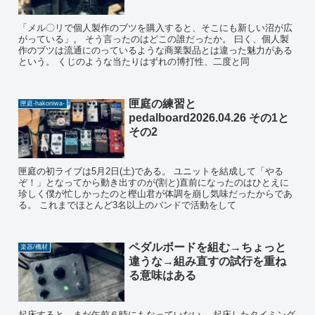
「メル〇リで個人製作のブツを購入すると、そこにも新しい沼が広
がっている」。 そう言ったのはどこの誰だったか。 曰く、個人製
作のブツは流通にのっているような商業製品とは違った魅力がある
という。 くじのような当たりはずれの博打性、二度と同
匣庭の練習と
匣庭-hakoniwa-
pedalboard2026.04.26 その1と
その2
匣庭の初ライブは5月2日(土)である。 ユニットを結成して「やる
ぞ！」となってから動き出すのが(割と)直前になったのはひとえに
珍しく僕が忙しかったのと樫山君が体調を崩し気味だったからであ
る。 これまでほとんど3名以上のバンドで活動をして
ペダルボードを組む→ちょっと
楽器/機材
違うな→組み直すの試行を重ね
る意味はある
起床すると、まだ午前６時にもなっていない。 起床したタイミング