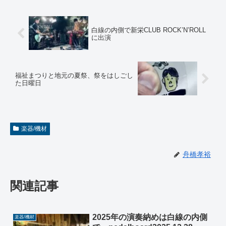
白線の内側で新栄CLUB ROCK’N’ROLL
に出演
福祉まつりと地元の夏祭、祭をはしごし
た日曜日
楽器/機材
舟橋孝裕
関連記事
2025年の演奏納めは白線の内側
楽器/機材