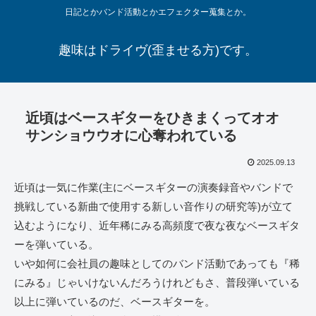
日記とかバンド活動とかエフェクター蒐集とか。
趣味はドライヴ(歪ませる方)です。
近頃はベースギターをひきまくってオオ
サンショウウオに心奪われている
2025.09.13
近頃は一気に作業(主にベースギターの演奏録音やバンドで
挑戦している新曲で使用する新しい音作りの研究等)が立て
込むようになり、近年稀にみる高頻度で夜な夜なベースギタ
ーを弾いている。
いや如何に会社員の趣味としてのバンド活動であっても『稀
にみる』じゃいけないんだろうけれどもさ、普段弾いている
以上に弾いているのだ、ベースギターを。