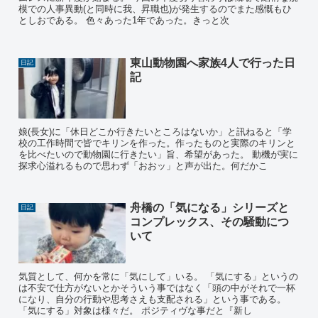
模での人事異動(と同時に我、昇職也)が発生するのでまた感慨もひ
としおである。 色々あった1年であった。きっと次
東山動物園へ家族4人で行った日
日記
記
娘(長女)に「休日どこか行きたいところはないか」と訊ねると「学
校の工作時間で皆でキリンを作った。作ったものと実際のキリンと
を比べたいので動物園に行きたい」旨、希望があった。 動機が実に
探求心溢れるもので思わず「おおッ」と声が出た。何だかこ
舟橋の「気になる」シリーズと
日記
コンプレックス、その騒動につ
いて
気質として、何かを常に「気にして」いる。 「気にする」というの
は不安で仕方がないとかそういう事ではなく「頭の中がそれで一杯
になり、自分の行動や思考さえも支配される」という事である。
「気にする」対象は様々だ。 ポジティヴな事だと『新し