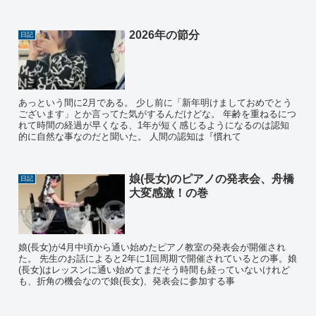
2026年の節分
日記
あっという間に2月である。 少し前に「新年明けましておめでとう
ございます」とか言ってた気がするんだけどな。 年齢を重ねるにつ
れて時間の経過が早くなる、1年が短く感じるようになるのは認知
的に自然な事なのだと聞いた。 人間の認知は『慣れて
娘(長女)のピアノの発表会、舟橋
日記
大変感激！の巻
娘(長女)が4月中頃から通い始めたピアノ教室の発表会が開催され
た。 先生のお話によると2年に1回周期で開催されているとの事。娘
(長女)はレッスンに通い始めてまだそう時間も経っていないけれど
も、折角の機会なので娘(長女)、発表会に参加する事