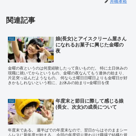
舟橋孝裕
関連記事
娘(長女)とアイスクリーム屋さん
日記
になれるお菓子に興じた金曜の
夜
金曜の夜というのは何度経験したって良いものだ。 特に土日休みの
現職に就いてからというもの、金曜の夜なんてもう連休の始まり、
片足突っ込んだようなもの。 何なら土曜日日曜日よりも金曜日が好
きかもしれないという程に、お休みの始まり=金曜日を僕
年度末と節目に際して感じる娘
日記
(長女、次女)の成長について
年度末である。 週半ばでの年度末なので、翌日からはそのままシー
ムレスに新年度が始まる。 今回の年度切り替わりは職場で結構な規