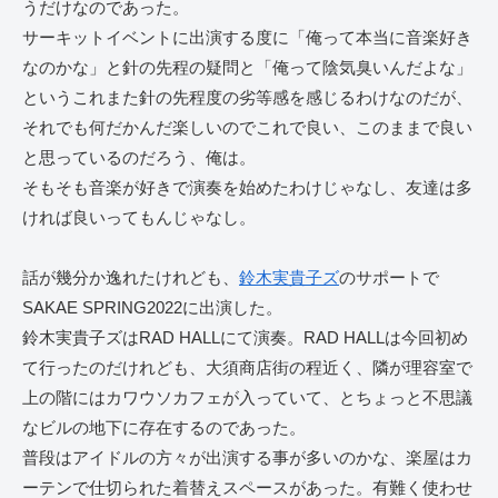
うだけなのであった。
サーキットイベントに出演する度に「俺って本当に音楽好き
なのかな」と針の先程の疑問と「俺って陰気臭いんだよな」
というこれまた針の先程度の劣等感を感じるわけなのだが、
それでも何だかんだ楽しいのでこれで良い、このままで良い
と思っているのだろう、俺は。
そもそも音楽が好きで演奏を始めたわけじゃなし、友達は多
ければ良いってもんじゃなし。
話が幾分か逸れたけれども、
鈴木実貴子ズ
のサポートで
SAKAE SPRING2022に出演した。
鈴木実貴子ズはRAD HALLにて演奏。RAD HALLは今回初め
て行ったのだけれども、大須商店街の程近く、隣が理容室で
上の階にはカワウソカフェが入っていて、とちょっと不思議
なビルの地下に存在するのであった。
普段はアイドルの方々が出演する事が多いのかな、楽屋はカ
ーテンで仕切られた着替えスペースがあった。有難く使わせ