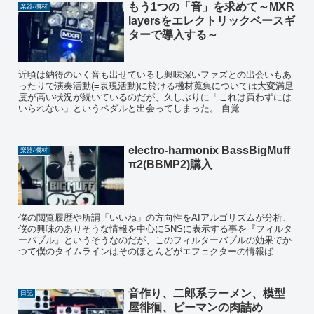
もう1つの「音」を求めて～MXR
楽器/機材
layersをエレクトリックベースギ
ターで導入する～
近頃は納得のいく音も出せているし興味深いファズとの出会いもあ
ったりで演奏活動(=表現活動)に於ける機材蒐集については大変満足
度が高い状況が続いているのだが、久しぶりに「これは買わずには
いられない」というペダルと出会ってしまった。 自覚
electro-harmonix BassBigMuff
楽器/機材
π2(BBMP2)購入
僕の閲覧履歴や所謂「いいね」の方向性をAIアルゴリズムが分析、
僕の興味のありそうな情報を中心にSNSに表示する事を『フィルタ
ーバブル』というそうなのだが、このフィルターバブルの効果でか
つて僕のタイムラインはそのほとんどがエフェクターの情報ば
音作り、二郎系ラーメン、模型
日記
屋徘徊、ピーマンの肉詰め