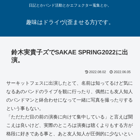
日記とかバンド活動とかエフェクター蒐集とか。
趣味はドライヴ(歪ませる方)です。
鈴木実貴子ズでSAKAE SPRING2022に出
演。
2022.08.02
2022.06.05
サーキットフェスに出演したとて、名前は知ってるけど気に
なるあのバンドのライブを観に行ったり、偶然にも友人知人
のバンドマンと鉢合わせになって一緒に写真を撮ったりする
という事もない。
「ただただ目の前の演奏に向けて集中している」と言えば聞
こえは良いけど、実際のところは演奏は聴くよりもする方が
格段に好きである事と、あと友人知人が圧倒的に少ないとい