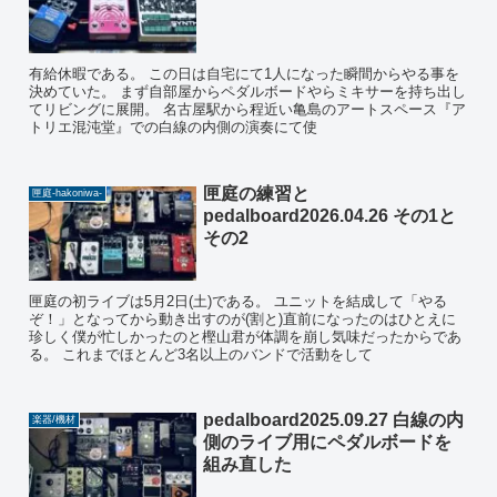
有給休暇である。 この日は自宅にて1人になった瞬間からやる事を
決めていた。 まず自部屋からペダルボードやらミキサーを持ち出し
てリビングに展開。 名古屋駅から程近い亀島のアートスペース『ア
トリエ混沌堂』での白線の内側の演奏にて使
匣庭の練習と
匣庭-hakoniwa-
pedalboard2026.04.26 その1と
その2
匣庭の初ライブは5月2日(土)である。 ユニットを結成して「やる
ぞ！」となってから動き出すのが(割と)直前になったのはひとえに
珍しく僕が忙しかったのと樫山君が体調を崩し気味だったからであ
る。 これまでほとんど3名以上のバンドで活動をして
pedalboard2025.09.27 白線の内
楽器/機材
側のライブ用にペダルボードを
組み直した