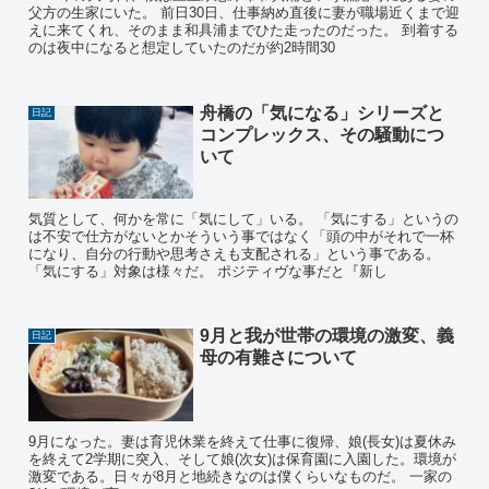
父方の生家にいた。 前日30日、仕事納め直後に妻が職場近くまで迎
えに来てくれ、そのまま和具浦までひた走ったのだった。 到着する
のは夜中になると想定していたのだが約2時間30
舟橋の「気になる」シリーズと
日記
コンプレックス、その騒動につ
いて
気質として、何かを常に「気にして」いる。 「気にする」というの
は不安で仕方がないとかそういう事ではなく「頭の中がそれで一杯
になり、自分の行動や思考さえも支配される」という事である。
「気にする」対象は様々だ。 ポジティヴな事だと『新し
9月と我が世帯の環境の激変、義
日記
母の有難さについて
9月になった。妻は育児休業を終えて仕事に復帰、娘(長女)は夏休み
を終えて2学期に突入、そして娘(次女)は保育園に入園した。環境が
激変である。日々が8月と地続きなのは僕くらいなものだ。 一家の