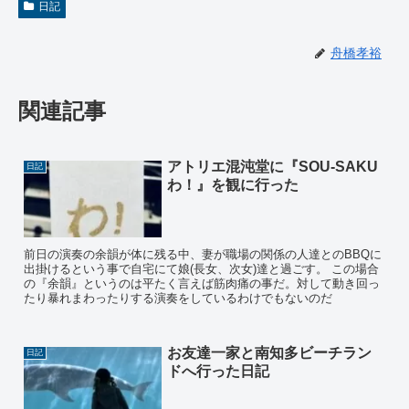
日記
舟橋孝裕
関連記事
アトリエ混沌堂に『SOU-SAKU
日記
わ！』を観に行った
前日の演奏の余韻が体に残る中、妻が職場の関係の人達とのBBQに
出掛けるという事で自宅にて娘(長女、次女)達と過ごす。 この場合
の『余韻』というのは平たく言えば筋肉痛の事だ。対して動き回っ
たり暴れまわったりする演奏をしているわけでもないのだ
お友達一家と南知多ビーチラン
日記
ドへ行った日記