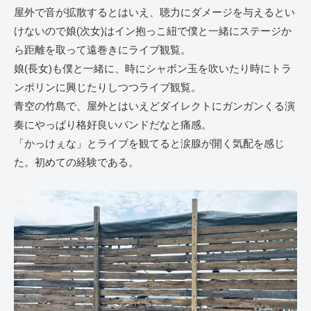
屋外で音が拡散するとはいえ、聴力にダメージを与えるとい
けないので娘(次女)はイン抱っこ紐で僕と一緒にステージか
ら距離を取って遠巻きにライブ観覧。
娘(長女)も僕と一緒に、時にシャボン玉を吹いたり時にトラ
ンポリンに興じたりしつつライブ観覧。
青空の竹島で、屋外とはいえどダイレクトにガンガンくる演
奏にやっぱり格好良いバンドだなと痛感。
「かっけぇな」とライブを観てると涙腺が開く気配を感じ
た。初めての経験である。