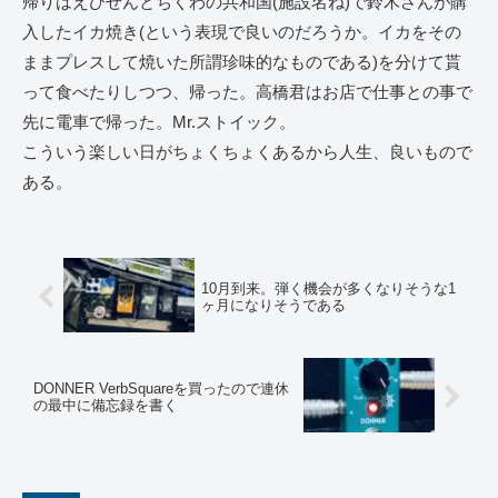
帰りはえびせんとちくわの共和国(施設名ね)で鈴木さんが購
入したイカ焼き(という表現で良いのだろうか。イカをその
ままプレスして焼いた所謂珍味的なものである)を分けて貰
って食べたりしつつ、帰った。高橋君はお店で仕事との事で
先に電車で帰った。Mr.ストイック。
こういう楽しい日がちょくちょくあるから人生、良いもので
ある。
10月到来。弾く機会が多くなりそうな1
ヶ月になりそうである
DONNER VerbSquareを買ったので連休
の最中に備忘録を書く