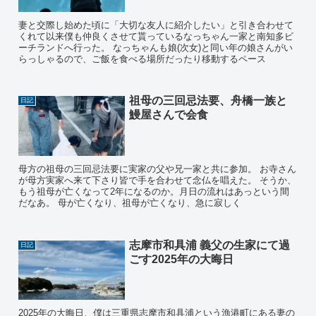
妻と交際し始めた頃に「大切な友人に紹介したい」と引き合わせて
くれて以来僕も仲良くさせて貰っているなっちゃん一家と南知多ビ
ーチランドへ行った。 なっちゃんも娘(次女)と同い年の娘さんがい
らっしゃるので、ご飯を食べる場所だったり移動するペース
祖母の三回忌法要、舟橋一族と
日記
鰻屋さんで会食
母方の祖母の三回忌法要に実家の父や兄一家と共に参加。 お寺さん
が母方実家へ来て下さり皆で手を合わせて念仏を唱えた。 そうか、
もう祖母が亡くなって2年になるのか。月日の流れはあっという間
だなあ。 母が亡くなり、祖母が亡くなり、急に寂しく
志摩市和具浦 義父の生家にて過
日記
ごす2025年の大晦日
2025年の大晦日、僕は三重県志摩市和具浦という漁港町にある妻の