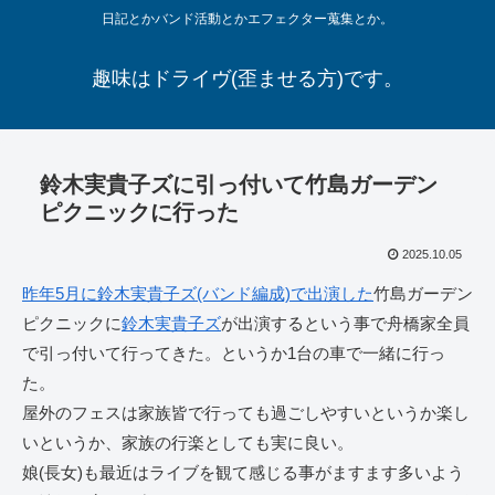
日記とかバンド活動とかエフェクター蒐集とか。
趣味はドライヴ(歪ませる方)です。
鈴木実貴子ズに引っ付いて竹島ガーデン
ピクニックに行った
2025.10.05
昨年5月に鈴木実貴子ズ(バンド編成)で出演した
竹島ガーデン
ピクニックに
鈴木実貴子ズ
が出演するという事で舟橋家全員
で引っ付いて行ってきた。というか1台の車で一緒に行っ
た。
屋外のフェスは家族皆で行っても過ごしやすいというか楽し
いというか、家族の行楽としても実に良い。
娘(長女)も最近はライブを観て感じる事がますます多いよう