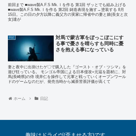
前回まで ■wave製A.F.S Mk.Ⅰを作る 第1回 ザッとでも組み上げる
■wave製A.F.S Mk.Ⅰを作る 第2回 鋳造表現を施す→塗装する 8月
15日。この日の夕方以降に義父方の実家に帰省中の妻と娘(長女と次
女)達が
対馬で蒙古軍をぼっこぼこにす
日記
る事で憂さを晴らすも同時に憂
さを抱える事になっている
妻と夜中に出掛けたゲ〇で購入した『ゴースト・オブ・ツシマ』を
遊び狂っている。 モンゴル帝国による日本侵攻=元寇を題材に、対
馬(長崎県)の侍 境井仁を操作して元軍と戦っていくオープンワール
ドのゲームなのだが、発売当時から滅茶苦茶評価が高くて
ホーム
日記
趣味はドライヴ(歪ませる方)です。