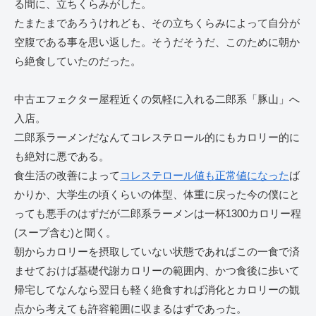
る間に、立ちくらみがした。
たまたまであろうけれども、その立ちくらみによって自分が
空腹である事を思い返した。そうだそうだ、このために朝か
ら絶食していたのだった。
中古エフェクター屋程近くの気軽に入れる二郎系「豚山」へ
入店。
二郎系ラーメンだなんてコレステロール的にもカロリー的に
も絶対に悪である。
食生活の改善によって
コレステロール値も正常値になった
ば
かりか、大学生の頃くらいの体型、体重に戻った今の僕にと
っても悪手のはずだが二郎系ラーメンは一杯1300カロリー程
(スープ含む)と聞く。
朝からカロリーを摂取していない状態であればこの一食で済
ませておけば基礎代謝カロリーの範囲内、かつ食後に歩いて
帰宅してなんなら翌日も軽く絶食すれば消化とカロリーの観
点から考えても許容範囲に収まるはずであった。