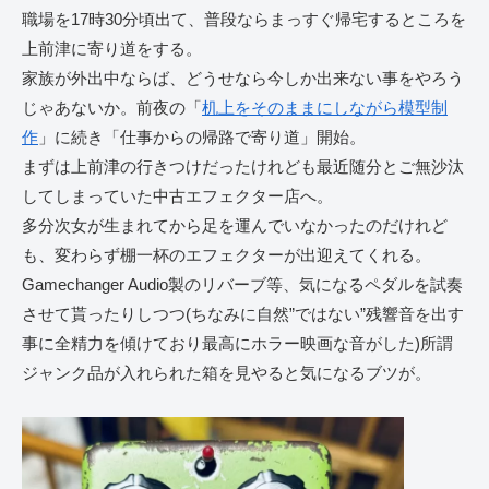
職場を17時30分頃出て、普段ならまっすぐ帰宅するところを
上前津に寄り道をする。
家族が外出中ならば、どうせなら今しか出来ない事をやろう
じゃあないか。前夜の「
机上をそのままにしながら模型制
作
」に続き「仕事からの帰路で寄り道」開始。
まずは上前津の行きつけだったけれども最近随分とご無沙汰
してしまっていた中古エフェクター店へ。
多分次女が生まれてから足を運んでいなかったのだけれど
も、変わらず棚一杯のエフェクターが出迎えてくれる。
Gamechanger Audio製のリバーブ等、気になるペダルを試奏
させて貰ったりしつつ(ちなみに自然”ではない”残響音を出す
事に全精力を傾けており最高にホラー映画な音がした)所謂
ジャンク品が入れられた箱を見やると気になるブツが。