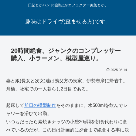
日記とかバンド活動とかエフェクター蒐集とか。
趣味はドライヴ(歪ませる方)です。
20時間絶食、ジャンクのコンプレッサー
購入、小ラーメン、模型屋巡り。
2025.08.14
妻と娘(長女と次女)達は義父方の実家、伊勢志摩に帰省中。
舟橋、社宅での一人暮らし2日目である。
起床して
前日の模型制作
をそのままに、水500mlを飲んでシ
ャワーを浴びて出勤。
いつもだったら素焼きナッツの小袋20g弱を朝食代わりに食
べているのだが、この日は計画的に夕食まで絶食する事に決