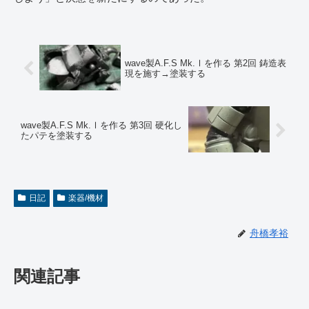
wave製A.F.S Mk.Ⅰを作る 第2回 鋳造表
現を施す→塗装する
wave製A.F.S Mk.Ⅰを作る 第3回 硬化し
たパテを塗装する
日記
楽器/機材
舟橋孝裕
関連記事