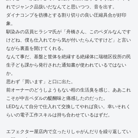
れでジャンク品扱いだなんてと思いつつ、音を出す。
ダイナコンプを彷彿とする割り切りの良い圧縮具合が好印
象。
馴染みの店員ヒラシマ氏が「舟橋さん、このペダルなんです
けどね、僕も仕入れてから気が付いたらんですけど」と言い
ながら裏蓋を開けてくれる。
なんて事だ、基盤と筐体を絶縁する絶縁体に瑞穂区役所の民
生子ども課から発行された通知書が使われているではない
か。
思わず「買います」と口に出た。
前オーナーのどうしようもない程の生活臭を感じ、ああこれ
こそが中古ペダルの醍醐味と痛感したのだった。
LEDなんて自分で仕入れて交換してやれば良い。幸いそれく
らいの電子工作スキルは持ち合わせているはずだ。
エフェクター屋店内で立ったりしゃがんだりを繰り返してい