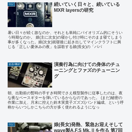
続いていく日々と、続いている
日記
MXR layersの研究
暑い日々が続く故なのか、それとも単純にバイオリズム的にそうい
う時期なのか。 娘(主に次女)の寝かし付け時にそのまま寝てしまう
事が多くなった。娘(次女)就寝後に起き出してマインクラフトに興
じる「正しい夏休みの夜」を謳歌する娘(長女)の「パパ
演奏行為に向けての身体のチュ
楽器/機材
ーニングとファズのチューニン
グ
朝、出勤前の暫時の手すき時間でさえ模型製作に従事したのは、夜
な夜なベースギターを弾いているからなのであった。 (まだ)秘密の
作業に加え、月末に控えた鈴木実貴子ズズズ(バンド編成、という呼
称からいつしかこちらの方が多く使われるようになっ
娘(長女)発熱、緊急お迎えそして
日記
wave製A.F.S Mk.Ⅱを作る 第7回