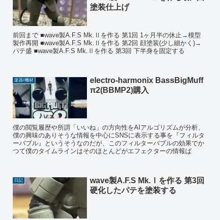
塗装仕上げ
前回まで ■wave製A.F.S Mk.Ⅱを作る 第1回 1ヶ月半の休止→模型
製作再開 ■wave製A.F.S Mk.Ⅱを作る 第2回 顔塗装(少し細かく)→
パテ盛 ■wave製A.F.S Mk.Ⅱを作る 第3回 下半身を固定する
electro-harmonix BassBigMuff
楽器/機材
π2(BBMP2)購入
僕の閲覧履歴や所謂「いいね」の方向性をAIアルゴリズムが分析、
僕の興味のありそうな情報を中心にSNSに表示する事を『フィルタ
ーバブル』というそうなのだが、このフィルターバブルの効果でか
つて僕のタイムラインはそのほとんどがエフェクターの情報ば
wave製A.F.S Mk.Ⅰを作る 第3回
日記
硬化したパテを塗装する