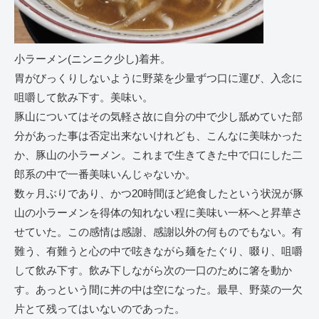
小ラーメン(ニンニク少し)着丼。
胃がびっくりしないように野菜を少量ずつ口に運び、入念に
咀嚼して飲み下す。美味い。
豚山についてはその気軽さ故に自分の中で少し舐めていた部
分があった事は否定出来ないけれども、こんなに美味かった
か、豚山の小ラーメン。これまで生きてきた中で口にした二
郎系の中で一番美味いんじゃないか。
数ヶ月ぶりであり、かつ20時間ほど絶食したという状況が豚
山の小ラーメンを得体の知れない程に美味い一杯へと昇華さ
せていた。この感情は感謝、感謝以外の何ものでもない。有
難う、有難うと心の中で呟きながら麺をたぐり、啜り、咀嚼
して飲み下す。飲み下しながら次の一口のために箸を動か
す。あっという間に丼の中は空になった。最早、野菜の一欠
片とて残ってはいないのであった。