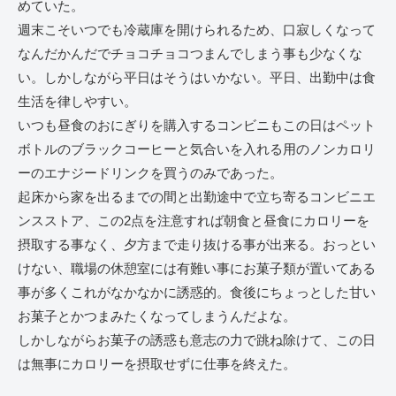
めていた。
週末こそいつでも冷蔵庫を開けられるため、口寂しくなって
なんだかんだでチョコチョコつまんでしまう事も少なくな
い。しかしながら平日はそうはいかない。平日、出勤中は食
生活を律しやすい。
いつも昼食のおにぎりを購入するコンビニもこの日はペット
ボトルのブラックコーヒーと気合いを入れる用のノンカロリ
ーのエナジードリンクを買うのみであった。
起床から家を出るまでの間と出勤途中で立ち寄るコンビニエ
ンスストア、この2点を注意すれば朝食と昼食にカロリーを
摂取する事なく、夕方まで走り抜ける事が出来る。おっとい
けない、職場の休憩室には有難い事にお菓子類が置いてある
事が多くこれがなかなかに誘惑的。食後にちょっとした甘い
お菓子とかつまみたくなってしまうんだよな。
しかしながらお菓子の誘惑も意志の力で跳ね除けて、この日
は無事にカロリーを摂取せずに仕事を終えた。