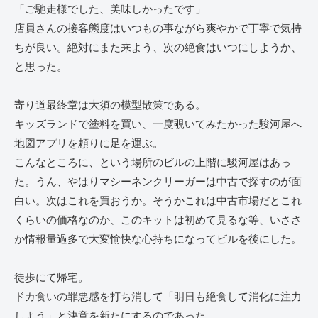
「ご馳走様でした、美味しかったです」
店員さんの接客態度はいつもの事ながら爽やかで丁寧で気持
ちが良い。絶対にまた来よう、次の絶食はいつにしようか、
と思った。
寄り道最終章は大須の模型散策である。
キッズランドで塗料を買い、一度覗いてみたかった駿河屋へ
地図アプリを頼りに足を運ぶ。
こんなところに、という場所のビルの上階に駿河屋はあっ
た。うん、やはりマシーネンクリーガーは中古で探すのが面
白い。次はこれを買おうか。そうかこれは中古市場だとこれ
くらいの価格なのか、このキットは初めて見るな等、いささ
か情報量過多で大変愉快な心持ちになってビルを後にした。
徒歩にて帰宅。
ドカ食いの罪悪感を打ち消して「明日も絶食して消化に注力
しよう」と決意を新たにするのであった。