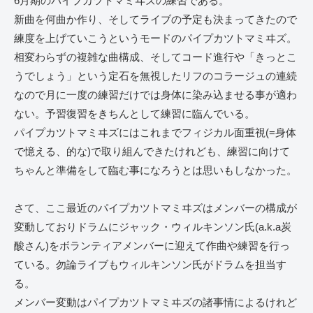
6月期のパイプカツトマミヰズの練習である。
新曲を何曲か作り、そしてライブの予定も決まってきたので
練度を上げていこうというモードのパイプカツトマミヰズ。
相変わらずの複雑な曲構成、そしてコード進行や「きっとこ
うでしょう」という定石を無視したリフのコラージュの連続
なので月に一度の練習だけでは身体に染み込ませる事が適わ
ない。予習復習をきちんとして練習に臨んでいる。
パイプカツトマミヰズにはこれまでフィジカル面重視(=身体
で憶える、的な)で取り組んできたけれども、練習に向けて
ちゃんと準備をして臨む事になろうとは思いもしなかった。
さて、ここ最近のパイプカツトマミヰズはメンバーの構成が
変動しておりドラムにジャック・ウィルキンソン氏(a.k.a炭
酸さん)をボランティアメンバーに迎えて作曲や練習を行っ
ている。勿論ライブもウィルキンソン氏がドラムを担当す
る。
メンバー変動はパイプカツトマミヰズの諸事情によるけれど