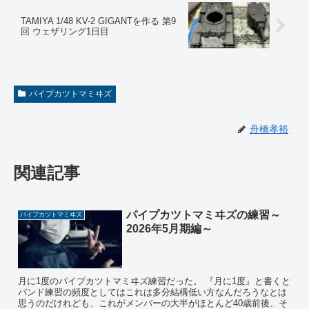
TAMIYA 1/48 KV-2 GIGANTを作る 第9
回 ウェザリング1日目
パイプカツトマミヰズ
舟橋孝裕
関連記事
パイプカツトマミヰズの練習～
パイプカツトマミヰズ
2026年5月期編～
月に1度のパイプカツトマミヰズ練習だった。 『月に1度』と書くと
バンド練習の頻度としてはこれは多分結構低い方なんだろうなとは
思うのだけれども、これがメンバーの大半がほとんど40歳前後、そ