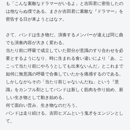
も「こんな素敵なドラマーがいるよ」と吉田君に密告したの
は他ならぬ僕である。まさか吉田君に素敵な『ドラマー』を
密告する日が来ようとはなァ。
さて、バンドは生き物だ。演奏するメンバーが違えば同じ曲
でも演奏内容が大きく変わる。
当たり前に呼吸で成立していた部分が意識のすり合わせを必
要とするようになり、時に生まれる食い違いにより「あ、こ
こって当たり前にやろうとしても出来ないんだ」とこれまで
如何に無意識の呼吸で合奏していたかを痛感するのである。
しかしながらその「当たり前じゃないんだね」という『意
識』をカンフル剤としてバンドは新しく筋肉を作り始め、新
しい生き物として動き始める。
何て面白い営み、生き物なのだろう。
バンドは走り続ける。吉田ヒズムという鬼才をエンジンとし
て。