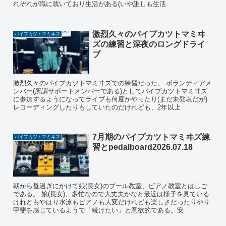
れぞれが職に就いており生活がある(いや誰しも生活
激烈久々のパイプカツトマミヰ
パイプカツトマミヰズ
ズの練習と深夜のロングドライ
ブ
激烈久々のパイプカツトマミヰズでの練習だった。 ボランティアメ
ンバー(所謂サポートメンバーである)としてパイプカツトマミヰズ
に参加するようになってライブも何度かやったり(まだ未発表だが)
レコーディングしたりもしていたのだけれども、2年以上
7月期のパイプカツトマミヰズ練
パイプカツトマミヰズ
習とpedalboard2026.07.18
朝から昼過ぎにかけて娘(長女)のプール教室、ピアノ教室とはしご
である。 娘(長女)、多忙なので大丈夫かなと最近は様子を見ている
けれどもやはり水泳もピアノも大変だけれども楽しさだったりやり
甲斐を感じているようで「続けたい」と意欲的である。安