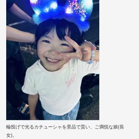
輪投げで光るカチューシャを景品で貰い、ご満悦な娘(長
女)。