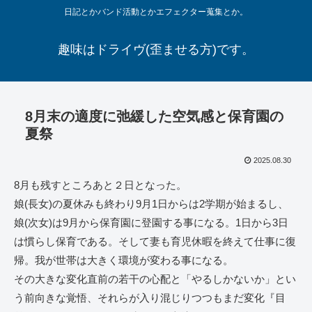
日記とかバンド活動とかエフェクター蒐集とか。
趣味はドライヴ(歪ませる方)です。
8月末の適度に弛緩した空気感と保育園の
夏祭
2025.08.30
8月も残すところあと２日となった。
娘(長女)の夏休みも終わり9月1日からは2学期が始まるし、
娘(次女)は9月から保育園に登園する事になる。1日から3日
は慣らし保育である。そして妻も育児休暇を終えて仕事に復
帰。我が世帯は大きく環境が変わる事になる。
その大きな変化直前の若干の心配と「やるしかないか」とい
う前向きな覚悟、それらが入り混じりつつもまだ変化『目