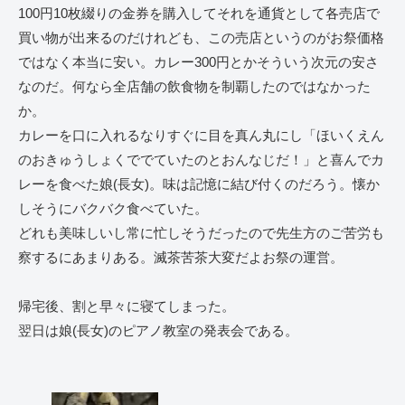
100円10枚綴りの金券を購入してそれを通貨として各売店で
買い物が出来るのだけれども、この売店というのがお祭価格
ではなく本当に安い。カレー300円とかそういう次元の安さ
なのだ。何なら全店舗の飲食物を制覇したのではなかった
か。
カレーを口に入れるなりすぐに目を真ん丸にし「ほいくえん
のおきゅうしょくででていたのとおんなじだ！」と喜んでカ
レーを食べた娘(長女)。味は記憶に結び付くのだろう。懐か
しそうにバクバク食べていた。
どれも美味しいし常に忙しそうだったので先生方のご苦労も
察するにあまりある。滅茶苦茶大変だよお祭の運営。
帰宅後、割と早々に寝てしまった。
翌日は娘(長女)のピアノ教室の発表会である。