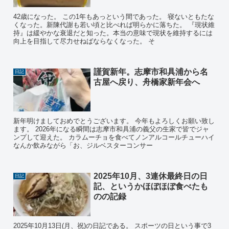
42歳になった。 この1年もあっという間であった。 寝ないともたな
くなった。新陳代謝も若い頃と比べれば明らかに落ちた。 『現状維
持』は緩やかな衰退だと知った。本当の意味で現状を維持するには
向上を目指して尽力せねばならなくなった。 そ
謹賀新年。志摩市和具浦から名
日記
古屋へ戻り、舟橋家新年会へ
新年明けましておめでとうございます。 今年もよろしくお願い致し
ます。 2026年になる瞬間は志摩市和具浦の義父の生家で皆でジャ
ンプして迎えた。 カラムーチョを食べてノンアルコールチューハイ
なんか飲みながら「お、ジルベスターコンサー
2025年10月、3連休最終日の日
日記
記、というかほぼほぼ食べたも
のの記録
2025年10月13日(月、祝)の日記である。 スポーツの日という事で3