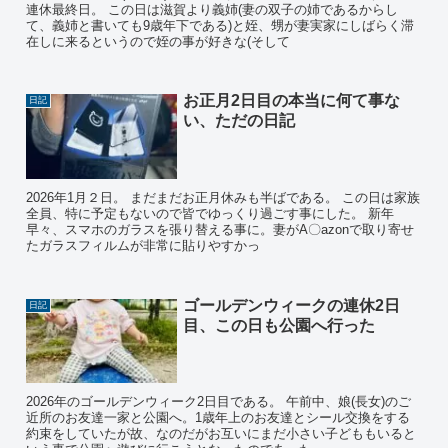
連休最終日。 この日は滋賀より義姉(妻の双子の姉であるからし
て、義姉と書いても9歳年下である)と姪、甥が妻実家にしばらく滞
在しに来るというので姪の事が好きな(そして
お正月2日目の本当に何て事な
日記
い、ただの日記
2026年1月２日。 まだまだお正月休みも半ばである。 この日は家族
全員、特に予定もないので皆でゆっくり過ごす事にした。 新年
早々、スマホのガラスを張り替える事に。妻がA〇azonで取り寄せ
たガラスフィルムが非常に貼りやすかっ
ゴールデンウィークの連休2日
日記
目、この日も公園へ行った
2026年のゴールデンウィーク2日目である。 午前中、娘(長女)のご
近所のお友達一家と公園へ。1歳年上のお友達とシール交換をする
約束をしていたが故、なのだがお互いにまだ小さい子どももいると