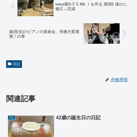
wave製A.F.S Mk.Ⅰを作る 第8回 僅かに
修正→完成
娘(長女)のピアノの発表会、舟橋大変感
激！の巻
日記
舟橋孝裕
関連記事
42歳の誕生日の日記
日記