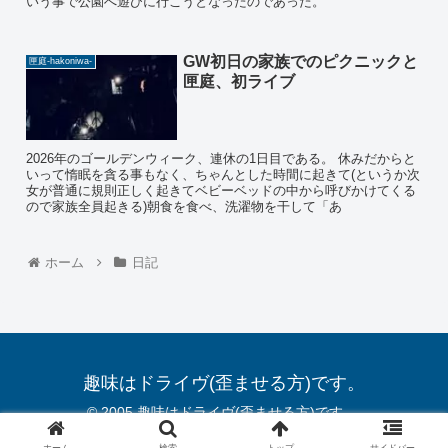
いう事で公園へ遊びに行こうとなったのであった。
GW初日の家族でのピクニックと
匣庭-hakoniwa-
匣庭、初ライブ
2026年のゴールデンウィーク、連休の1日目である。 休みだからと
いって惰眠を貪る事もなく、ちゃんとした時間に起きて(というか次
女が普通に規則正しく起きてベビーベッドの中から呼びかけてくる
ので家族全員起きる)朝食を食べ、洗濯物を干して「あ
ホーム
日記
趣味はドライヴ(歪ませる方)です。
© 2005 趣味はドライヴ(歪ませる方)です。.