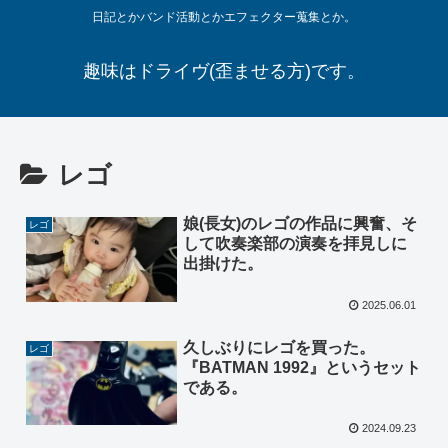
日記とかバンド活動とかエフェクター蒐集とか。
趣味はドライヴ(歪ませる方)です。
レゴ
娘(長女)のレゴの作品に興奮、そ
レゴ
して吹奏楽部の演奏を拝見しに
出掛けた。
2025.06.01
久しぶりにレゴを買った。
レゴ
『BATMAN 1992』というセット
である。
2024.09.23