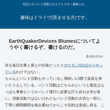
日記とかバンド活動とかエフェクター蒐集とか。
趣味はドライヴ(歪ませる方)です。
EarthQuakerDevices Blumesについてよ
うやく書けるぞ、書けるのだ。
2024.07.02
何も毎日仕事と家との往復だったり
ポケモンGOばかりやっ
ている
わけではない。
ちゃんとバンド活動もやっているし薄暗い1.5畳で楽器を弾
いたりもしている。バンド活動はどちらかというと最近はも
っぱら事務というかバンド運行に必要な打ち合わせ等が多
い。演奏活動ではないけれどもバンド活動の大切な一部だ。
丁寧に瞬間瞬間を積み重ねてからこそ目的は達成し得る。こ