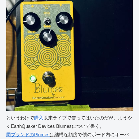
というわけで
購入
以来ライブで使ってはいたのだが、ようや
くEarthQuaker Devices Blumesについて書く。
同ブランドのPlumes
は結構な頻度で僕のボード内にオーバ