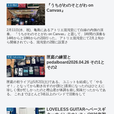
『うちがわのそとがわ on
楽器/機材
Canvas』
2月11日(水、祝)、亀島にあるアトリエ混沌堂にて白線の内側の演
奏。 『うちがわのそとがわ on Canvas』と題して、1時間の演奏を
14時からと18時からの2回行った。 アトリエ混沌堂にて2月上旬か
ら開催されている、混沌堂の2階に設置さ
匣庭の練習と
匣庭-hakoniwa-
pedalboard2026.04.26 その1と
その2
匣庭の初ライブは5月2日(土)である。 ユニットを結成して「やる
ぞ！」となってから動き出すのが(割と)直前になったのはひとえに
珍しく僕が忙しかったのと樫山君が体調を崩し気味だったからであ
る。 これまでほとんど3名以上のバンドで活動をして
LOVELESS GUITARへベースギ
日記