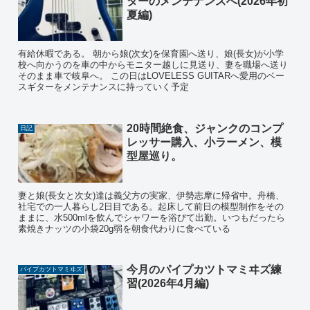
ターのメンテナンスへ(2026年初
夏編)
有給休暇である。 朝から娘(次女)を保育園へ送り、娘(長女)が小学
校へ向かうのを車の中からモニター越しに見送り、妻を職場へ送り
そのまま車で岐阜へ。 この日はLOVELESS GUITARへ愛用のベー
スギターをメンテナンスに持っていく予定
20時間絶食、ジャンクのコンプ
日記
レッサー購入、小ラーメン、模
型屋巡り。
妻と娘(長女と次女)達は義父方の実家、伊勢志摩に帰省中。舟橋、
社宅での一人暮らし2日目である。起床して前日の模型制作をその
ままに、水500mlを飲んでシャワーを浴びて出勤。いつもだったら
素焼きナッツの小袋20g弱を朝食代わりに食べている
今月のパイプカツトマミヰズ練
パイプカツトマミヰズ
習(2026年4月編)