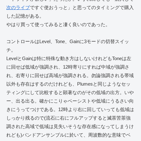
次のライブ
ですぐ使おうっと」と思ってのタイミングで購入
した記憶がある。
やはり買って使ってみると凄く良いのであった。
コントロールはLevel、Tone、Gainに3モードの切替スイッ
チ。
LevelとGainは特に特殊な動き方はしないけれどもToneは左
に回せば低域が強調され、12時寄りにすれば中域が強調さ
れ、右寄りに回せば高域が強調される。勿論強調される帯域
以外も存在はするのだけれども、Plumesと同じようなセッ
ティングにして比較すると顕著なのがその低域の出方。いや
ー、出る出る。確かにこりゃベーシストや低域にうるさい向
きにうってつけである。12時より右に回していっても低域は
しっかり残るので(流石に右にフルアップすると滅茶苦茶強
調された高域で低域は見失いそうな存在感になってしまうけ
れども)バンドアンサンブルに於いて、周波数的な意味でベ