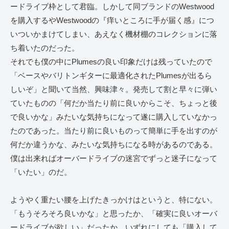
ードライブ枠として君臨。しかして同ブランドのWestwood
を購入するやWestwoodの『痒いところに手が届く感』につ
いついかまけてしまい、あえなく機材棚のコレクションに落
ち着いたのだった。
それでも僕の中にPlumesの良い印象だけは残っていたので
「ベースやバリトンギターに最適化されたPlumesが出るら
しいぞ」と聞いて当然、興味津々。発売して割と早々に弾い
ていたものの「何だか当たり前に良いからこそ、ちょっと後
で良いかな」みたいな気持ちになって遂に購入していなかっ
たのであった。当たり前に良いものって簡単に手を出すのが
何だか違うかな、みたいな気持ちになる時があるのである。
僕は出来ればオーバードライブの迷宮でずっと迷子になって
「いたい」のだ。
ようやく重たい腰を上げたきっかけはというと、特にない。
「もうそろそろ良いかな」と思ったか、「確実に良いオーバ
ードライブが欲しい」だったか。いずれにしても「購入して