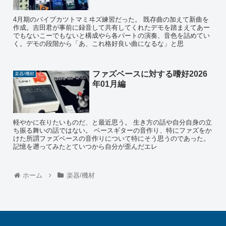
4月期のパイプカツトマミヰズ練習だった。 既存曲の加えて新曲を
作成。吉田君が事前に録音して共有してくれたデモを踏まえてあー
でもないこーでもないと構成やら各パートの演奏、音色を詰めてい
く。デモの段階から「あ、これ格好良い曲になるな」と思
ファズベースに対する嗜好2026
楽器/機材
年01月編
軽やかに在りたいものだ、と最近思う。 生き方の話や自分自身の立
ち振る舞いの話ではない。 ベースギターの音作り、特にファズをか
けた所謂ファズベースの音作りについて特にそう思うのであった。
記憶を遡ってみたとていつから自分が歪んだエレ
ホーム
楽器/機材