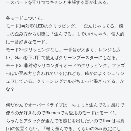
ースパートを守りつつキチンと主張する事が出来る。
各モードについて。
モード1=(対称)LEDのクリッピング。「歪んじゃってる」感
じの歪み方から明瞭に「歪んでる」までいけちゃう。個人的
に一番好きなモード。
モード2=クリッピングなし。一番音が大きく、レンジも広
い。Gainを下げ目で使えばクリーンブースターにもなる。
モード3=非対称シリコンダイオードのクリッピング。ファズ
っぽい歪み方と言われているけれども、確かによくジュワジ
ュワしている。クリーンシグナルがちょっと混ざってる、か
な？
何だかんでオーバードライブは「ちょっと歪んでる」感じで
使うのが好きなのでBlumesでも愛用のモードはモード1。
ちゃんとアタックが歪んでる感じを出したいのでToneは写真
(↑)の位置くらい。「軽く歪んでる」くらいのGain設定にし