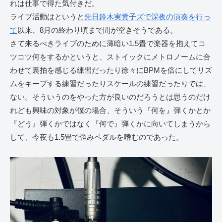
れは仕事で得た気付きだ。
ライブ活動はというと
先日鈴木実貴子ズで深夜の演奏を行っ
て
以来、8月の終わり頃まで間が空きそうである。
さて来るべきライブのために薄暗い1.5畳で楽器を抱えてコ
ツコツ何をするかというと、ストイックにメトロノームに合
わせて裏拍を感じる練習だったり徐々にBPMを倍にしてリズ
ムをキープする練習だったりスケールの練習だったりでは、
ない。そういうのをやった方が良いのだろうとは思うのだけ
れども興味の対象が僕の場合、そういう『何を』弾くかとか
『どう』弾くかではなく『何で』弾くかに向いてしまうから
して、今夜も1.5畳で歪みペダルを嗜むのであった。