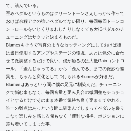
て、踏んでいる。
歪みペダルというものはクリーントーンさえしっかり作って
おけば余程アクの強いペダルでない限り、毎回毎回トーンコ
ントロールをいじくりまわしたりしなくても大抵ペダルのチ
ューニングはサクッと決まるものだ。
Blumesもそうで写真のようなセッティングにしておけば後
は当日使用するアンプやステージの環境、あとは気分に合わ
せて微調整するだけで良い。僕が触るのは大抵Gainコントロ
ール。「歪んじゃってる」から「歪んでる」までの微妙な差
異を、ちゃんと変化としてつけられるBlumesが好きだ。
Blumesはあっという間に僕の足元に馴染んだ。チューニン
グで悩む事もなく、毎回音量と歪み具合の微調整をチョチョ
イとするだけでそのまま本番で気持ち良く歪ませてやれる。
唯一の難点はあっという間に馴染んでしまってペダルを乗り
こなす楽しみを感じる間もなく『便利な相棒』ポジションに
落ち着いてしまった事。