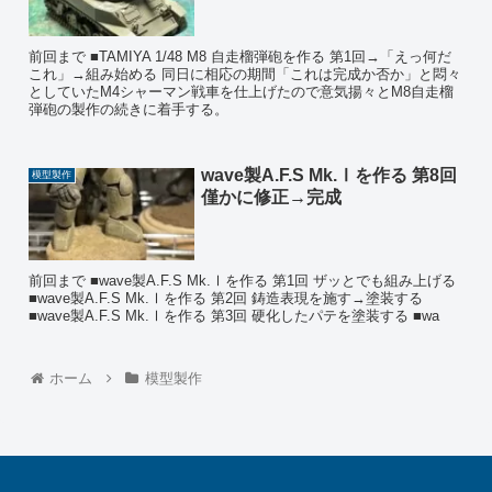
前回まで ■TAMIYA 1/48 M8 自走榴弾砲を作る 第1回→「えっ何だ
これ」→組み始める 同日に相応の期間「これは完成か否か」と悶々
としていたM4シャーマン戦車を仕上げたので意気揚々とM8自走榴
弾砲の製作の続きに着手する。
wave製A.F.S Mk.Ⅰを作る 第8回
模型製作
僅かに修正→完成
前回まで ■wave製A.F.S Mk.Ⅰを作る 第1回 ザッとでも組み上げる
■wave製A.F.S Mk.Ⅰを作る 第2回 鋳造表現を施す→塗装する
■wave製A.F.S Mk.Ⅰを作る 第3回 硬化したパテを塗装する ■wa
ホーム
模型製作