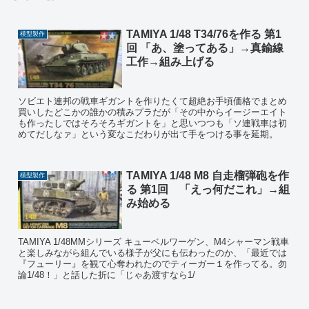
TAMIYA 1/48 T34/76を作る 第1
模型製作
回 「あ、塗ってある」→真鍮線
工作→組み上げる
ソビエト連邦の戦車ギガントを作りたくて超絶お手頃価格でまとめ
買いしたどこかの誰かの積みプラだが「その中からイージーエイト
も作ったしではそろそろギガントを」と思いつつも「ソ連戦車は初
めてだしなァ」という変なこだわりが出て手をつける事を延期。
TAMIYA 1/48 M8 自走榴弾砲を作
模型製作
る 第1回 「えっ何だこれ」→組
み始める
TAMIYA 1/48MMシリーズ キューベルワーゲン、M4シャーマン戦車
と楽しみながら組んでいる様子が父にも伝わったのか、「最近では
『フューリー』を観て心奪われたのでティーガー１を作ってる。勿
論1/48！」と話した折に「じゃあ渡すなら1/