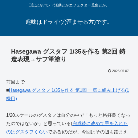
日記とかバンド活動とかエフェクター蒐集とか。
趣味はドライヴ(歪ませる方)です。
Hasegawa グスタフ 1/35を作る 第2回 鋳
造表現→サフ筆塗り
2025.05.07
前回まで
■
Hasegawa グスタフ 1/35を作る 第1回 一気に組み上げる(1
機目)
1/20スケールのグスタフは自分の中で「もっと格好良くなっ
たのではないか」と思っている(
完成後に改めて手を入れた
のはグスタフくらい
である)のだが、今回はその辺も踏まえ