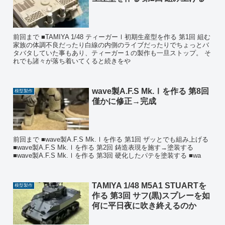
前回まで ■TAMIYA 1/48 ティーガーⅠ初期生産型を作る 第1回 組む
家族の体調不良だったり白線の内側のライブだったりでちょっとバ
タバタしていた事もあり、ティーガー１の製作も一旦ストップ。 そ
れでも諸々が落ち着いてくると続きをや
wave製A.F.S Mk.Ⅰを作る 第8回
模型製作
僅かに修正→完成
前回まで ■wave製A.F.S Mk.Ⅰを作る 第1回 ザッとでも組み上げる
■wave製A.F.S Mk.Ⅰを作る 第2回 鋳造表現を施す→塗装する
■wave製A.F.S Mk.Ⅰを作る 第3回 硬化したパテを塗装する ■wa
TAMIYA 1/48 M5A1 STUARTを
模型製作
作る 第3回 サフ(黒)スプレーを如
何に平日夜に吹き終えるのか