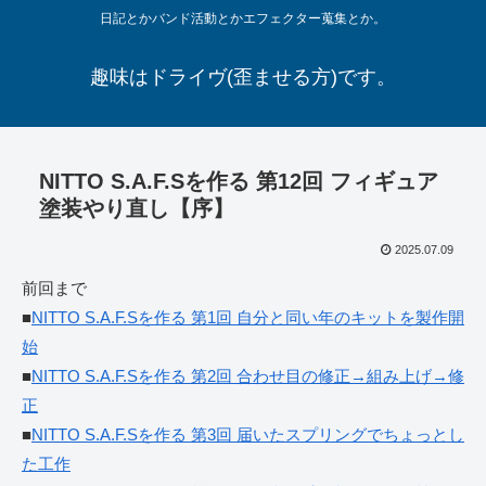
日記とかバンド活動とかエフェクター蒐集とか。
趣味はドライヴ(歪ませる方)です。
NITTO S.A.F.Sを作る 第12回 フィギュア
塗装やり直し【序】
2025.07.09
前回まで
■
NITTO S.A.F.Sを作る 第1回 自分と同い年のキットを製作開
始
■
NITTO S.A.F.Sを作る 第2回 合わせ目の修正→組み上げ→修
正
■
NITTO S.A.F.Sを作る 第3回 届いたスプリングでちょっとし
た工作