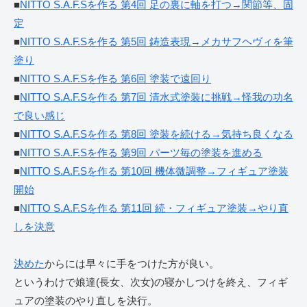
■
NITTO S.A.F.Sを作る 第4回 足の裏に軸を打つ→関節等、固
定
■
NITTO S.A.F.Sを作る 第5回 鋳造表現→メカサフヘヴィを筆
塗り
■
NITTO S.A.F.Sを作る 第6回 塗装で遠回り
■
NITTO S.A.F.Sを作る 第7回 清水式塗装に挑戦→怪我の功名
で良い感じ
■
NITTO S.A.F.Sを作る 第8回 塗装を続ける→気持ち良くなる
■
NITTO S.A.F.Sを作る 第9回 パーツ毎の塗装を進める
■
NITTO S.A.F.Sを作る 第10回 機体微調整→フィギュア塗装
開始
■
NITTO S.A.F.Sを作る 第11回 続・フィギュア塗装→やり直
しを決意
決めた
からには早々に手をつけた方が良い。
というわけで娘達(長女、次女)の寝かしつけを終え、フィギ
ュアの塗装のやり直しを決行。