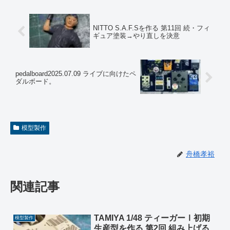
NITTO S.A.F.Sを作る 第11回 続・フィ
ギュア塗装→やり直しを決意
pedalboard2025.07.09 ライブに向けたペ
ダルボード。
模型製作
舟橋孝裕
関連記事
TAMIYA 1/48 ティーガーⅠ初期
模型製作
生産型を作る 第2回 組み上げる