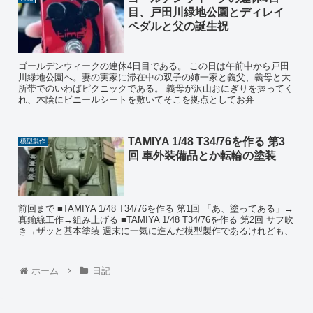
目、戸田川緑地公園とディレイ
ペダルと父の誕生祝
ゴールデンウィークの連休4日目である。 この日は午前中から戸田
川緑地公園へ。妻の実家に滞在中の双子の姉一家と義父、義母と大
所帯でのいわばピクニックである。 義母が沢山おにぎりを握ってく
れ、木陰にビニールシートを敷いてそこを拠点としてお弁
TAMIYA 1/48 T34/76を作る 第3
模型製作
回 車外装備品とか転輪の塗装
前回まで ■TAMIYA 1/48 T34/76を作る 第1回 「あ、塗ってある」→
真鍮線工作→組み上げる ■TAMIYA 1/48 T34/76を作る 第2回 サフ吹
き→ザッと基本塗装 週末に一気に進んだ模型製作であるけれども、
ホーム
日記