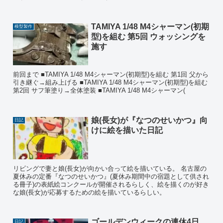
TAMIYA 1/48 M4シャーマン(初期
模型製作
型)を組む 第5回 ウォッシングを
施す
前回まで ■TAMIYA 1/48 M4シャーマン(初期型)を組む 第1回 父から
引き継ぐ→組み上げる ■TAMIYA 1/48 M4シャーマン(初期型)を組む
第2回 サフ筆塗り→全体塗装 ■TAMIYA 1/48 M4シャーマン(
娘(長女)が『なつのせいかつ』向
日記
けに絵を描いた日記
リビングで妻と娘(長女)が向かい合って絵を描いている。 名古屋の
夏休みの定番『なつのせいかつ』(夏休み期間中の宿題として供され
る冊子)の表紙絵コンクールが開催されるらしく、絵を描くのが好き
な娘(長女)が応募するための絵を描いているらしい。
ゴールデンウィークの連休4日
日記