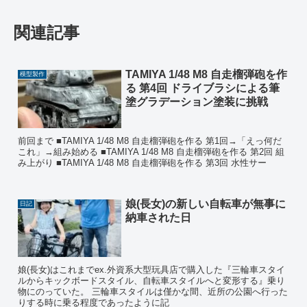
関連記事
TAMIYA 1/48 M8 自走榴弾砲を作
模型製作
る 第4回 ドライブラシによる筆
塗グラデーション塗装に挑戦
前回まで ■TAMIYA 1/48 M8 自走榴弾砲を作る 第1回→「えっ何だ
これ」→組み始める ■TAMIYA 1/48 M8 自走榴弾砲を作る 第2回 組
み上がり ■TAMIYA 1/48 M8 自走榴弾砲を作る 第3回 水性サー
娘(長女)の新しい自転車が無事に
日記
納車された日
娘(長女)はこれまでex.外資系大型玩具店で購入した『三輪車スタイ
ルからキックボードスタイル、自転車スタイルへと変形する』乗り
物にのっていた。 三輪車スタイルは僅かな間、近所の公園へ行った
りする時に乗る程度であったように記