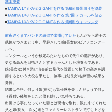
基本塗装
■
TAMIYA 1/48 KV-2 GIGANTを作る 第6回 履帯周りを塗装
■
TAMIYA 1/48 KV-2 GIGANTを作る 第7回 デカールを貼る
■
TAMIYA 1/48 KV-2 GIGANTを作る 第8回 ウォッシング
前夜遅くまでバンドの練習で出掛けていた
もんだから若干の
眠気がつきまとう中、早起きして娘(長女)のピアノコンクー
ルへ。
コンクールというか検定みたいなもので先生の講評があり、
更なる高みを目指さんとするちゃんとした演奏会である。
娘(長女)に付き添い演奏前に足代を設置して椅子の高さを調
節するという大役を果たし、無事に娘(長女)も練習の成果を
発揮。
結果は合格。何より娘(長女)も緊張感を楽しんだようで何よ
り得難い経験をしたと僕も嬉しい気持ちである。
出掛ける事になっていた妻とは現地で別れ、観に来てくれた
父と娘(長女、次女)達とファミリーレストランで打ち上げを