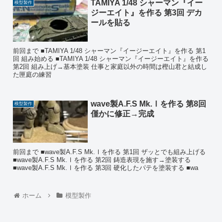
TAMIYA 1/48 シャーマン『イー
模型製作
ジーエイト』を作る 第3回 デカ
ールを貼る
前回まで ■TAMIYA 1/48 シャーマン『イージーエイト』を作る 第1
回 組み始める ■TAMIYA 1/48 シャーマン『イージーエイト』を作る
第2回 組み上げ→基本塗装 仕事と家庭以外の時間は樫山君と結成し
た匣庭の練習
wave製A.F.S Mk.Ⅰを作る 第8回
模型製作
僅かに修正→完成
前回まで ■wave製A.F.S Mk.Ⅰを作る 第1回 ザッとでも組み上げる
■wave製A.F.S Mk.Ⅰを作る 第2回 鋳造表現を施す→塗装する
■wave製A.F.S Mk.Ⅰを作る 第3回 硬化したパテを塗装する ■wa
ホーム
模型製作