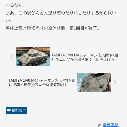
するなあ。
まあ、この後どんどん塗り重ねたり汚したりするから良い
か。
車体上部と砲塔周りの全体塗装、第1回目が終了。
TAMIYA 1/48 M4シャーマン(初期型)を組
む 第1回 父から引き継ぐ→組み上げる
TAMIYA 1/48 M4シャーマン(初期型)を組
む 第3回 履帯塗装→全体塗装2周目
模型製作
舟橋孝裕