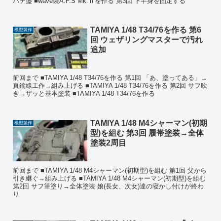
パテ盛 ■wave製A.F.S Mk.Ⅱを作る 第3回 下半身を固定する
TAMIYA 1/48 T34/76を作る 第6
模型製作
回 ウェザリングマスターで汚れ
追加
前回まで ■TAMIYA 1/48 T34/76を作る 第1回 「あ、塗ってある」→
真鍮線工作→組み上げる ■TAMIYA 1/48 T34/76を作る 第2回 サフ吹
き→ザッと基本塗装 ■TAMIYA 1/48 T34/76を作る
TAMIYA 1/48 M4シャーマン(初期
模型製作
型)を組む 第3回 履帯塗装→全体
塗装2周目
前回まで ■TAMIYA 1/48 M4シャーマン(初期型)を組む 第1回 父から
引き継ぐ→組み上げる ■TAMIYA 1/48 M4シャーマン(初期型)を組む
第2回 サフ筆塗り→全体塗装 娘(長女、次女)達の寝かし付けが終わ
り