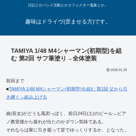
日記とかバンド活動とかエフェクター蒐集とか。
趣味はドライヴ(歪ませる方)です。
TAMIYA 1/48 M4シャーマン(初期型)を組
む 第2回 サフ筆塗り→全体塗装
2026.01.25
前回まで
■
TAMIYA 1/48 M4シャーマン(初期型)を組む 第1回 父から引
き継ぐ→組み上げる
娘(長女)がどうも風邪っぽく、前日24日(土)のピール→ピア
ノ教室後から疲れが出たのかダウン気味である。
それならば家に引き籠って皆でゆっくりするか、となった。