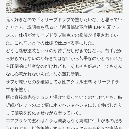
元々好きなので「オリーブドラブで塗りたいな」と思ってい
たところ、説明書を見ると『所属部隊不詳機 1944年夏フラ
ンス』仕様がオリーブドラブ単色での塗装が指定されてい
た。これ幸いとその仕様で仕上げる事にした。
どうも迷彩塗装というのが苦手だし好きではない。苦手だか
ら好きではないのか好きではないから苦手なのかと言われた
ら圧倒的に前者なのだけれども、そもそも好みとしてもそん
なに心惹かれないんだよなあ迷彩塗装。
サフが乾いたのを確認して水性アクリル塗料 オリーブドラ
ブを筆塗り。
瓶に直接筆先をチョンと浸けて塗っていくのだけれども、時
折紙パレットの上で更に水でバシャバシャにして伸ばしたり
して濃淡を変化させながら塗っていく。
エアブラシで塗ればムラも濃淡もなく綺麗に仕上がるのだろ
うけれども、折角筆塗りするんだからタッチも色々な痕跡も