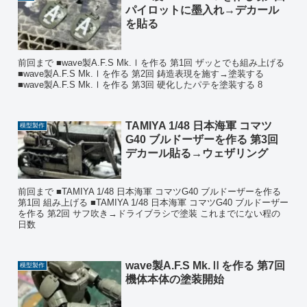
パイロットに墨入れ→デカール
を貼る
前回まで ■wave製A.F.S Mk.Ⅰを作る 第1回 ザッとでも組み上げる
■wave製A.F.S Mk.Ⅰを作る 第2回 鋳造表現を施す→塗装する
■wave製A.F.S Mk.Ⅰを作る 第3回 硬化したパテを塗装する 8
TAMIYA 1/48 日本海軍 コマツ
模型製作
G40 ブルドーザーを作る 第3回
デカール貼る→ウェザリング
前回まで ■TAMIYA 1/48 日本海軍 コマツG40 ブルドーザーを作る
第1回 組み上げる ■TAMIYA 1/48 日本海軍 コマツG40 ブルドーザー
を作る 第2回 サフ吹き→ドライブラシで塗装 これまでにない程の
日数
wave製A.F.S Mk.Ⅱを作る 第7回
模型製作
機体本体の塗装開始