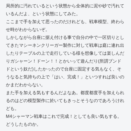
局所的に汚れているという状態から全体的に泥や砂で汚れて
いるんだよ、という状態にしてみた。
ここまで手を加えて思ったのだけれども、戦車模型、終わら
せ時がわからないぞ。
しかしながら台座に据え付ける事で自分の中で一区切りとし
てきたマシーネンクリーガー製作に対して戦車は庭に連れ出
したりテーブルの上で走行している様を想像しては楽しんだ
りガシャーン！ドーン！！とかいって遊んだり(所謂ブンド
ドという奴だ)したかったので台座に固定する気もなく、そ
うなると気持ちの上で「はい、完成！」といつすれば良いの
かまだわからない。
また手を加える気もするんだよなあ。都度都度手を加えられ
るのはどの模型製作に於いてもきっとそうなのであろうけれ
ども。
M4シャーマン戦車はこれで完成！としても良い気もする。
どうしたものか。