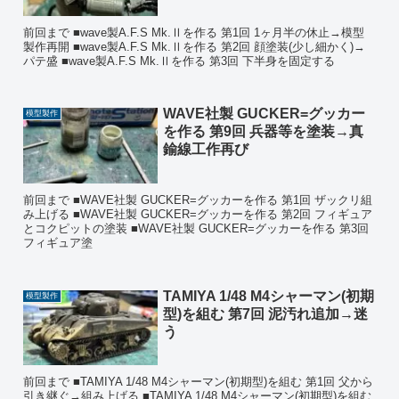
前回まで ■wave製A.F.S Mk.Ⅱを作る 第1回 1ヶ月半の休止→模型
製作再開 ■wave製A.F.S Mk.Ⅱを作る 第2回 顔塗装(少し細かく)→
パテ盛 ■wave製A.F.S Mk.Ⅱを作る 第3回 下半身を固定する
WAVE社製 GUCKER=グッカー
模型製作
を作る 第9回 兵器等を塗装→真
鍮線工作再び
前回まで ■WAVE社製 GUCKER=グッカーを作る 第1回 ザックリ組
み上げる ■WAVE社製 GUCKER=グッカーを作る 第2回 フィギュア
とコクピットの塗装 ■WAVE社製 GUCKER=グッカーを作る 第3回
フィギュア塗
TAMIYA 1/48 M4シャーマン(初期
模型製作
型)を組む 第7回 泥汚れ追加→迷
う
前回まで ■TAMIYA 1/48 M4シャーマン(初期型)を組む 第1回 父から
引き継ぐ→組み上げる ■TAMIYA 1/48 M4シャーマン(初期型)を組む