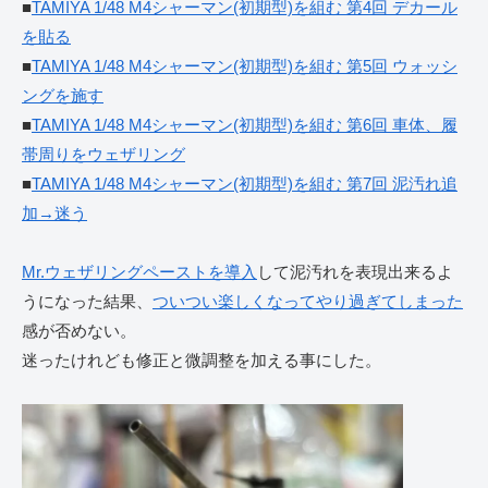
■
TAMIYA 1/48 M4シャーマン(初期型)を組む 第4回 デカール
を貼る
■
TAMIYA 1/48 M4シャーマン(初期型)を組む 第5回 ウォッシ
ングを施す
■
TAMIYA 1/48 M4シャーマン(初期型)を組む 第6回 車体、履
帯周りをウェザリング
■
TAMIYA 1/48 M4シャーマン(初期型)を組む 第7回 泥汚れ追
加→迷う
Mr.ウェザリングペーストを導入
して泥汚れを表現出来るよ
うになった結果、
ついつい楽しくなってやり過ぎてしまった
感が否めない。
迷ったけれども修正と微調整を加える事にした。