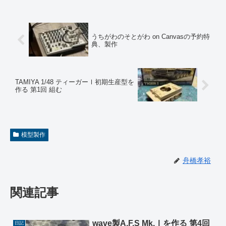
うちがわのそとがわ on Canvasの予約特
典、製作
TAMIYA 1/48 ティーガーⅠ初期生産型を
作る 第1回 組む
模型製作
舟橋孝裕
関連記事
wave製A.F.S Mk.Ⅰを作る 第4回
日記