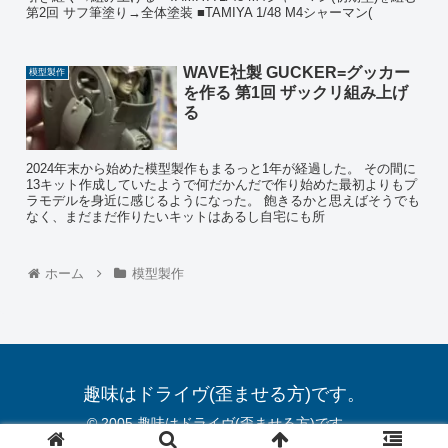
第2回 サフ筆塗り→全体塗装 ■TAMIYA 1/48 M4シャーマン(
WAVE社製 GUCKER=グッカー
模型製作
を作る 第1回 ザックリ組み上げ
る
2024年末から始めた模型製作もまるっと1年が経過した。 その間に
13キット作成していたようで何だかんだで作り始めた最初よりもプ
ラモデルを身近に感じるようになった。 飽きるかと思えばそうでも
なく、まだまだ作りたいキットはあるし自宅にも所
ホーム
模型製作
趣味はドライヴ(歪ませる方)です。
© 2005 趣味はドライヴ(歪ませる方)です。.