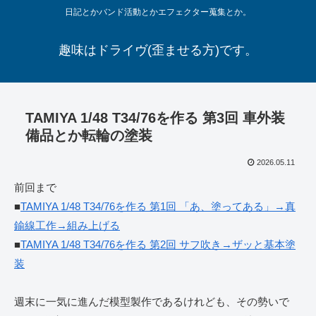
日記とかバンド活動とかエフェクター蒐集とか。
趣味はドライヴ(歪ませる方)です。
TAMIYA 1/48 T34/76を作る 第3回 車外装
備品とか転輪の塗装
2026.05.11
前回まで
■
TAMIYA 1/48 T34/76を作る 第1回 「あ、塗ってある」→真
鍮線工作→組み上げる
■
TAMIYA 1/48 T34/76を作る 第2回 サフ吹き→ザッと基本塗
装
週末に一気に進んだ模型製作であるけれども、その勢いで