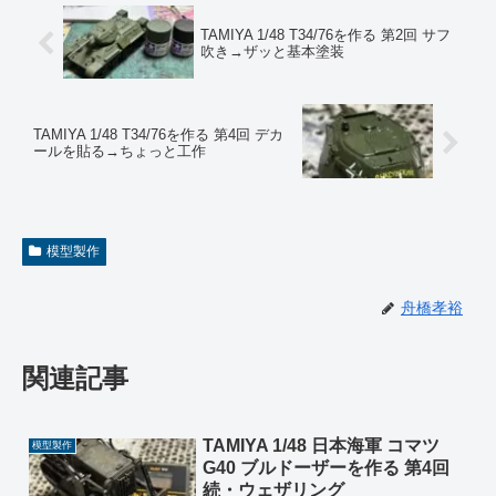
TAMIYA 1/48 T34/76を作る 第2回 サフ
吹き→ザッと基本塗装
TAMIYA 1/48 T34/76を作る 第4回 デカ
ールを貼る→ちょっと工作
模型製作
舟橋孝裕
関連記事
TAMIYA 1/48 日本海軍 コマツ
模型製作
G40 ブルドーザーを作る 第4回
続・ウェザリング