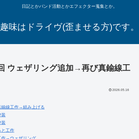
日記とかバンド活動とかエフェクター蒐集とか。
趣味はドライヴ(歪ませる方)です。
作る 第7回 ウェザリング追加→再び真鍮線工
2026.05.16
る」→真鍮線工作→組み上げる
塗装
塗装
ょっと工作
鍮線工作→ウェザリング