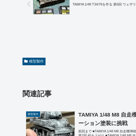
TAMIYA 1/48 T34/76を作る 第6回
模型製作
関連記事
TAMIYA 1/48 M
模型製作
ーション塗装に挑戦
前回まで ■TAMIYA 1/48 M8 自走
第2回 組み上がり ■TAMIYA 1/48 