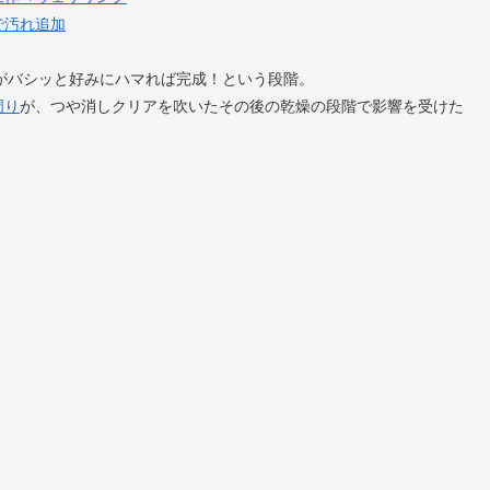
ーで汚れ追加
子がバシッと好みにハマれば完成！という段階。
周り
が、つや消しクリアを吹いたその後の乾燥の段階で影響を受けた
。