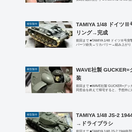
TAMIYA 1/48 ド
模型製作
リング→完成
前回まで ■TAMIYA 1/48 ドイツⅢ号
パーツ紛失→リカバリー→組み上がり ■T
WAVE社製 GUCKE
模型製作
装
前回まで ■WAVE社製 GUCKER
同窓会を終えて帰宅すると、予想外に
TAMIYA 1/48 JS-
模型製作
→ドライブラシ
前回まで ■TAMIYA 1/48 JS-2 1944