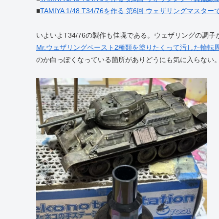
■
TAMIYA 1/48 T34/76を作る 第6回 ウェザリングマスタ
いよいよT34/76の製作も佳境である。ウェザリングの調
Mr.ウェザリングペースト2種類を塗りたくって汚した輪転
のか白っぽくなっている箇所がありどうにも気に入らない