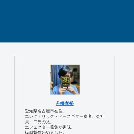
舟橋孝裕
愛知県名古屋市在住。
エレクトリック・ベースギター奏者、会社
員、二児の父。
エフェクター蒐集が趣味。
模型製作始めました。