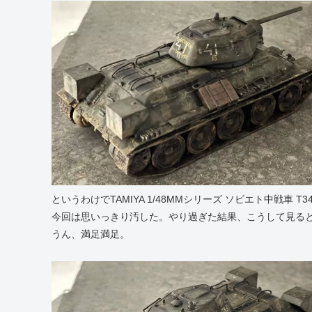
というわけでTAMIYA 1/48MMシリーズ ソビエト中戦車 T3
今回は思いっきり汚した。やり過ぎた結果、こうして見る
うん、満足満足。