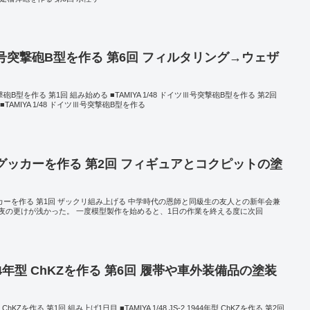
イツⅢ号突撃砲B型を作る 第6回 フィルタリング→ウェザ
突撃砲B型を作る 第1回 組み始める ■TAMIYA 1/48 ドイツⅢ号突撃砲B型を作る 第2回
AMIYA 1/48 ドイツⅢ号突撃砲B型を作る
R=グッカーを作る 第2回 フィギュアとコクピットの塗
=グッカーを作る 第1回 ザックリ組み上げる 中学時代の恩師と同級生の友人との新年会兼
夜の更けが浅かった。 一度模型製作を始めると、1日の作業を終える度に次回
2 1944年型 ChKZを作る 第6回 履帯や車外装備品の塗装
年型 ChKZを作る 第1回 組み上げ1日目 ■TAMIYA 1/48 JS-2 1944年型 ChKZを作る 第2回