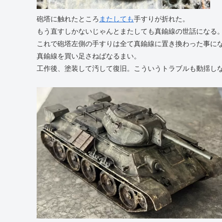
砲塔に触れたところ
またしても
手すりが折れた。
もう直すしかないじゃんとまたしても真鍮線の世話になる
これで砲塔左側の手すりは全て真鍮線に置き換わった事に
真鍮線を買い足さねばなるまい。
工作後、塗装して汚して復旧。こういうトラブルも動揺し