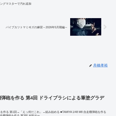
 ウェザリングマスターで汚れ追加
パイプカツトマミヰズの練習～2026年5月期編～
舟橋孝裕
8 自走榴弾砲を作る 第4回 ドライブラシによる筆塗グラデ
榴弾砲を作る 第1回→「えっ何だこれ」→組み始める ■TAMIYA 1/48 M8 自走榴弾砲を作る
M8 自走榴弾砲を作る 第3回 水性サー