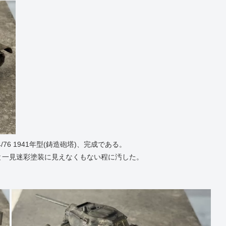
4/76 1941年型(鋳造砲塔)、完成である。
と一見迷彩塗装に見えなくもない程に汚した。