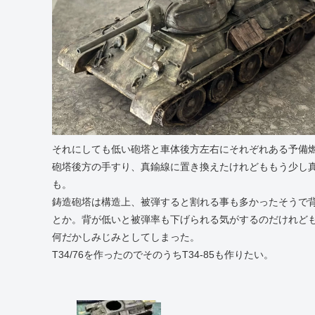
それにしても低い砲塔と車体後方左右にそれぞれある予備
砲塔後方の手すり、真鍮線に置き換えたけれどももう少し真
も。
鋳造砲塔は構造上、被弾すると割れる事も多かったそうで
とか。背が低いと被弾率も下げられる気がするのだけれど
何だかしみじみとしてしまった。
T34/76を作ったのでそのうちT34-85も作りたい。