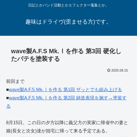
日記とかバンド活動とかエフェクター蒐集とか。
趣味はドライヴ(歪ませる方)です。
wave製A.F.S Mk.Ⅰを作る 第3回 硬化し
たパテを塗装する
2025.08.15
前回まで
■
wave製A.F.S Mk.Ⅰを作る 第1回 ザッとでも組み上げる
■
wave製A.F.S Mk.Ⅰを作る 第2回 鋳造表現を施す→塗装す
る
8月15日。この日の夕方以降に義父方の実家に帰省中の妻と
娘(長女と次女)達が拙宅に帰って来る予定である。