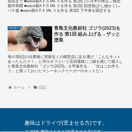
前回まで ■wave製A.F.S Mk.Ⅱを作る 第1回 1ヶ月半の休止→模型
製作再開 ■wave製A.F.S Mk.Ⅱを作る 第2回 顔塗装(少し細かく)→
パテ盛 ■wave製A.F.S Mk.Ⅱを作る 第3回 下半身を固定する
青島文化教材社 ゴジラ(2023)を
模型製作
作る 第1回 組み上げる→ザッと
塗装
母の3回忌の法要後に実家近くの模型店に足を運び「こんなキット
あったんだァ！」と30％オフという店頭価格にご縁を感じて購入し
た青島文化教材社『ゴジラ(2023)』を早速作る。 「次はこれ作ろ
う」と買っておいたマシーネンクリーガーのキットだっ
ホーム
日記
趣味はドライヴ(歪ませる方)です。
© 2005 趣味はドライヴ(歪ませる方)です。.