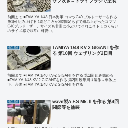
サフ吹き→ドライブラシで塗装
前回まで ■TAMIYA 1/48 日本海軍 コマツG40 ブルドーザーを作る
第1回 組み上げる 1晩どころか2時間足らずで組み上がったコマツ
G40ブルドーザー、サイズも非常に小ぶりでそれこそトミカくらい
のサイズ感で非常に可愛い。
TAMIYA 1/48 KV-2 GIGANTを作
模型製作
る 第10回 ウェザリング2日目
前回まで ■TAMIYA 1/48 KV-2 GIGANTを作る 第1回 組み始める
■TAMIYA 1/48 KV-2 GIGANTを作る 第2回 履帯周り製作→車体上
下、合体 ■TAMIYA 1/48 KV-2 GIGANTを作る
wave製A.F.S Mk.Ⅱを作る 第4回
模型製作
関節等を塗装