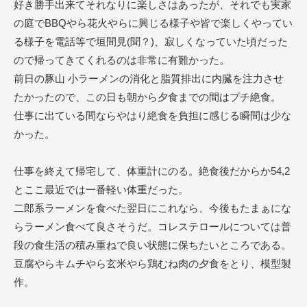
好き勝手出来てそれなりに楽しさはあったが、それでも実家
の庭でBBQやら花火やらに興じる様子や皆で楽しくやってい
る様子を電話等で垣間見(聞？)、寂しくなっていた頃だった
ので帰ってきてくれるのは非常に有難かった。
前日の豚山 小ラーメンの消化と脂質排出に内臓を注力させ
たかったので、この日も朝から夕食までの間はプチ絶食。
仕事に出ている間ならやはり絶食を負担に感じる瞬間は少な
かった。
仕事を終えて帰宅して、体重計にのる。絶食後だからか54,2
とここ最近では一番軽い体重だった。
二郎系ラーメンを食べた翌日にこれなら、今後もたまぁにな
らラーメン食べて良さそうだ。コレステロールについては普
段の食生活の積み重ねで良い状態に保ちたいところである。
豆腐やらキムチやら玄米やら鶏むね肉の夕食をとり、模型製
作。