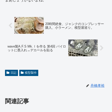
20時間絶食、ジャンクのコンプレッサー
購入、小ラーメン、模型屋巡り。
wave製A.F.S Mk.Ⅰを作る 第4回 パイロ
ットに墨入れ→デカールを貼る
日記
模型製作
舟橋孝裕
関連記事