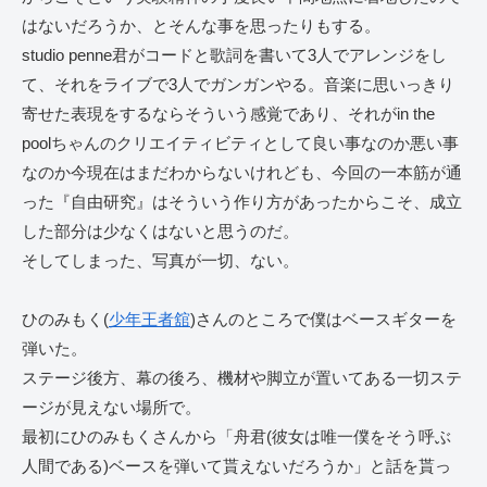
はないだろうか、とそんな事を思ったりもする。
studio penne君がコードと歌詞を書いて3人でアレンジをし
て、それをライブで3人でガンガンやる。音楽に思いっきり
寄せた表現をするならそういう感覚であり、それがin the
poolちゃんのクリエイティビティとして良い事なのか悪い事
なのか今現在はまだわからないけれども、今回の一本筋が通
った『自由研究』はそういう作り方があったからこそ、成立
した部分は少なくはないと思うのだ。
そしてしまった、写真が一切、ない。
ひのみもく(
少年王者舘
)さんのところで僕はベースギターを
弾いた。
ステージ後方、幕の後ろ、機材や脚立が置いてある一切ステ
ージが見えない場所で。
最初にひのみもくさんから「舟君(彼女は唯一僕をそう呼ぶ
人間である)ベースを弾いて貰えないだろうか」と話を貰っ