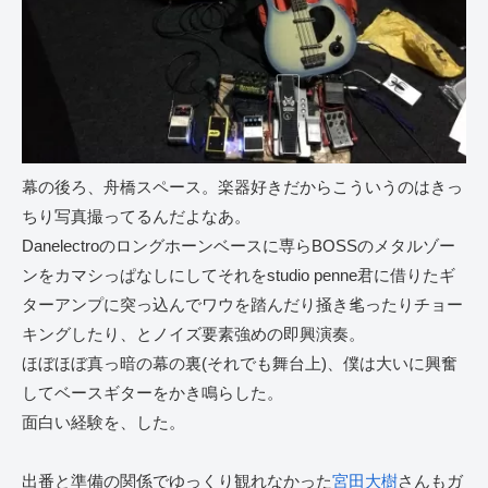
幕の後ろ、舟橋スペース。楽器好きだからこういうのはきっ
ちり写真撮ってるんだよなあ。
Danelectroのロングホーンベースに専らBOSSのメタルゾー
ンをカマシっぱなしにしてそれをstudio penne君に借りたギ
ターアンプに突っ込んでワウを踏んだり掻き毟ったりチョー
キングしたり、とノイズ要素強めの即興演奏。
ほぼほぼ真っ暗の幕の裏(それでも舞台上)、僕は大いに興奮
してベースギターをかき鳴らした。
面白い経験を、した。
出番と準備の関係でゆっくり観れなかった
宮田大樹
さんもガ