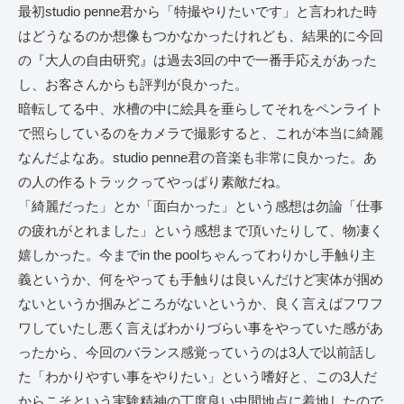
最初studio penne君から「特撮やりたいです」と言われた時
はどうなるのか想像もつかなかったけれども、結果的に今回
の『大人の自由研究』は過去3回の中で一番手応えがあった
し、お客さんからも評判が良かった。
暗転してる中、水槽の中に絵具を垂らしてそれをペンライト
で照らしているのをカメラで撮影すると、これが本当に綺麗
なんだよなあ。studio penne君の音楽も非常に良かった。あ
の人の作るトラックってやっぱり素敵だね。
「綺麗だった」とか「面白かった」という感想は勿論「仕事
の疲れがとれました」という感想まで頂いたりして、物凄く
嬉しかった。今までin the poolちゃんってわりかし手触り主
義というか、何をやっても手触りは良いんだけど実体が掴め
ないというか掴みどころがないというか、良く言えばフワフ
ワしていたし悪く言えばわかりづらい事をやっていた感があ
ったから、今回のバランス感覚っていうのは3人で以前話し
た「わかりやすい事をやりたい」という嗜好と、この3人だ
からこそという実験精神の丁度良い中間地点に着地したので