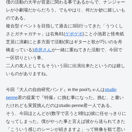
僕の活動の大半が音楽に関わる事であるからで、ナンジャー
レが小劇場だからだろう。でもやはり、何だか妙に嬉しいも
のである。
複合型イベントを目指して過去に3回行ってきた「うつくし
さとガチャガチャ」は右角81(
ゲボゲボ
)こと小池君と怪奇紙
芝居に演劇にと多方面で活動(実はギターと歌が巧いのを舟
橋走っている)
赤井さん
が一緒に重ねてきた活動で、今回で
一区切りという事。
二人の友人としてもそういう回に出演出来たというのは嬉し
いものがありますね。
今回『大人の自由研究バンド』in the poolちゃんは
studio
penne
君の提案で『特撮』に挑む事になった。挑む、と書い
たけれども実質挑んだのはstudio penne君一人である。
そう、今回ほとんどが(数字で言うと8割は)彼に任せっきりに
なってしまった。僕がやった事と言えば彼から送られてきた
「こういう感じのシーンが続きますよ」って映像を観て思い