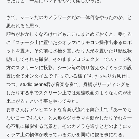
ったけど、一緒にバンドをやれて楽しかった。
さて、シーンだのカメラワークだの一体何をやったのか、と
思われると思う。
順番がおかしくなるけれどもここにまとめておくと、要する
に「ステージ上に置いたジオラマにリモコン操作出来るロボ
ットを置き、その前に水槽を置いたり人形を置いたり影絵状
態にしてそれを撮影、そのままプロジェクターでステージ後
方のスクリーンに投影。シーン毎の切り替えやギミックの設
置は全てオンタイムで”作っている様子”もきっちりお見せし
つつ、studio penne君が音楽を奏で、舟橋がリーディングを
したりする事でスクリーン上では短編映画のようなものが出
来上がる」という事をやってみた。
お客さんはアンビエントな音楽が流れる舞台上で「あーでも
ないこーでもない」と人形やジオラマを動かしたりそれを一
心不乱に撮影する光景と、そのカメラを通すとどのようにジ
オラマ上の物体が映っているのかを同時に観る事になる。