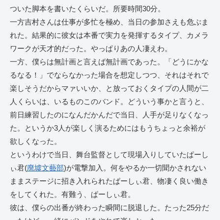
ついた脚本を書いたくらいだ。所要時間30分。
一方吉村さんは仕事が多忙を極め、当日の参加さえも危ぶま
れた。結果的に彼女は本番で実力を発揮するタイプ、カメラ
ワークが天才的だった。やっぱりあの人凄えわ。
一方、僕らは無計画と言えば無計画であった。「どうにかな
るなる！」でならなかった場合を想定しつつ、それはそれで
楽しそうだからマァいいか、と放っておくタイプの人間が二
人くらいは、いるものこのバンド。どういう事かと言うと、
前日練習したのになんだかんだで当日、人手が足りなくなっ
た。というか3人が楽しく演るためにはもうちょっと余裕が
欲しくなった。
というわけで当日、舞台監督として現場入りしていたぱーし
ぃ君(
廃墟文藝部
)が電撃加入。何をやるか一切聞かされない
ままステージに招き入れられたぱーしぃ君、物凄く良い働き
をしてくれた。有難う、ぱーしぃ君。
彼は、僕らの出番が終わった瞬間に脱退した。たった25分だ