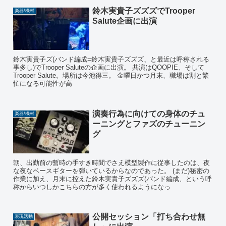
鈴木実貴子ズズズでTrooper
楽器/機材
Salute企画に出演
鈴木実貴子ズ(バンド編成=鈴木実貴子ズズズ、と最近は呼称される
事多し)でTrooper Saluteの企画に出演。 共演はQOOPIE、そして
Trooper Salute。場所は今池得三。 金曜日かつ月末、職場は割と繁
忙になる可能性が高
演奏行為に向けての身体のチュ
楽器/機材
ーニングとファズのチューニン
グ
朝、出勤前の暫時の手すき時間でさえ模型製作に従事したのは、夜
な夜なベースギターを弾いているからなのであった。 (まだ)秘密の
作業に加え、月末に控えた鈴木実貴子ズズズ(バンド編成、という呼
称からいつしかこちらの方が多く使われるようになっ
公開セッション「打ち合わせ無
表現活動