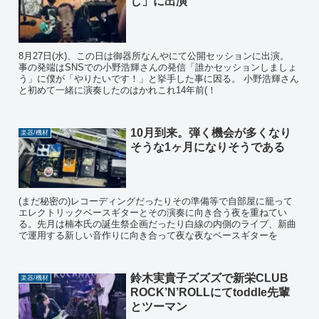
し」に出演
8月27日(水)、この日は御器所なんやにて公開セッションに出演。
事の発端はSNSでの小野浩輝さんの発信「誰かセッションしましょ
う」に僕が「やりたいです！」と挙手した事に因る。 小野浩輝さん
と初めて一緒に演奏したのはかれこれ14年前(！
10月到来。弾く機会が多くなり
楽器/機材
そうな1ヶ月になりそうである
(まだ秘密の)レコーディングだったりその準備等で自部屋に籠って
エレクトリックベースギターとその演奏に向き合う夜を重ねてい
る。先月は楠本氏の誕生祭企画だったり白線の内側のライブ、新曲
で運用する新しい音作りに向き合って夜な夜なベースギターを
鈴木実貴子ズズズで新栄CLUB
楽器/機材
ROCK’N’ROLLにてtoddle先輩
とツーマン