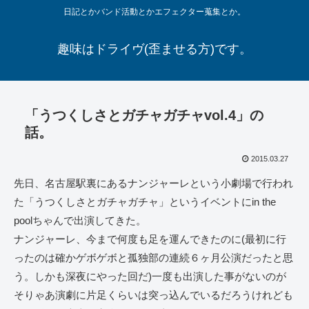
日記とかバンド活動とかエフェクター蒐集とか。
趣味はドライヴ(歪ませる方)です。
「うつくしさとガチャガチャvol.4」の
話。
2015.03.27
先日、名古屋駅裏にあるナンジャーレという小劇場で行われ
た「うつくしさとガチャガチャ」というイベントにin the
poolちゃんで出演してきた。
ナンジャーレ、今まで何度も足を運んできたのに(最初に行
ったのは確かゲボゲボと孤独部の連続６ヶ月公演だったと思
う。しかも深夜にやった回だ)一度も出演した事がないのが
そりゃあ演劇に片足くらいは突っ込んでいるだろうけれども