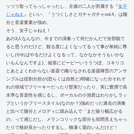
ッツリ歌ってらっしゃったし、主催の二人が所属する『
女子
じゃねえ
』といい、「うつくしさとガチャガチャvol.4」は随
分と音楽要素が強め。
そう、女子じゃねえ！
あの3人なんなの、今までの演奏って何だかんだで全部観て
ると思うのだけど、観る度によくなってるって事が単純に尊
いし(やればやるだけよくなるって、なかなかそうもいかな
いもんなんですよ)、縦笛にピーピーいううつぼ、コキリコ
とあとよくわからない楽器で織りなされる楽器陣営のアンサ
ンブルは役割分担が(恐らくは自然と)明確になった分それぞ
れの領域でフリーキーだったり堅実だったり、実に豊潤で高
水準な音楽性を感じるし、ボーカルの小池君はわりかしラッ
プというかフリースタイル(なのか？)強めだった過去の演奏
と比べて随分とメロディに踏み込んで「まだ振り幅広がる
の」って感じだし、メランコリックな部分も垣間見えちゃっ
たりで格好良かったりするし、物凄く面白いんだけど！