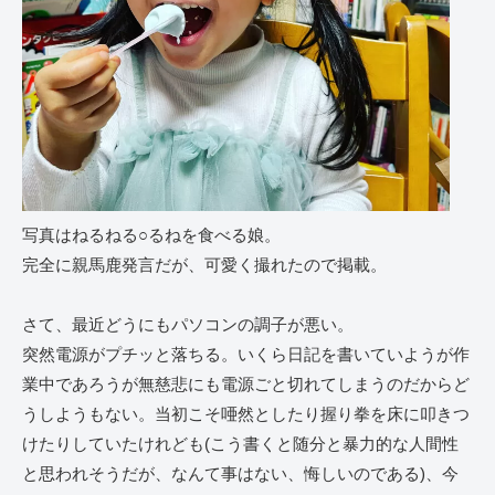
写真はねるねる○るねを食べる娘。
完全に親馬鹿発言だが、可愛く撮れたので掲載。
さて、最近どうにもパソコンの調子が悪い。
突然電源がプチッと落ちる。いくら日記を書いていようが作
業中であろうが無慈悲にも電源ごと切れてしまうのだからど
うしようもない。当初こそ唖然としたり握り拳を床に叩きつ
けたりしていたけれども(こう書くと随分と暴力的な人間性
と思われそうだが、なんて事はない、悔しいのである)、今