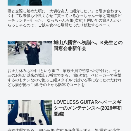
妻と交際し始めた頃に「大切な友人に紹介したい」と引き合わせて
くれて以来僕も仲良くさせて貰っているなっちゃん一家と南知多ビ
ーチランドへ行った。 なっちゃんも娘(次女)と同い年の娘さんがい
らっしゃるので、ご飯を食べる場所だったり移動するペース
城山八幡宮へ初詣へ。K先生との
日記
同窓会兼新年会
お正月休みも3日目という事で、家族全員で初詣へ出掛けた。 七五
三のお祝い以来の城山八幡宮である。 娘(次女)、ベビーカーで突撃
するのもナンなので抱っこ紐スタイルで詣でる事になったのだけれ
ども妻が抱っこ紐₊その上から防寒でコートを
LOVELESS GUITARへベースギ
日記
ターのメンテナンスへ(2026年初
夏編)
有給休暇である。 朝から娘(次女)を保育園へ送り、娘(長女)が小学