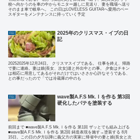
校へ向かうのを車の中からモニター越しに見送り、妻を職場へ送り
そのまま車で岐阜へ。 この日はLOVELESS GUITARへ愛用のベー
スギターをメンテナンスに持っていく予定
2025年のクリスマス・イブの日
日記
記
20252025年12月24日。 クリスマスイブである。 仕事を終え、帰路
で妻に連絡。妻は娘(長女、次女)達と外出中との事。 夕食はチキン
は相応に用意してあるがそれだけではいささか心許なそうである、
との事だったので「では冷蔵庫の中のも
wave製A.F.S Mk.Ⅰを作る 第3回
日記
硬化したパテを塗装する
前回まで ■wave製A.F.S Mk.Ⅰを作る 第1回 ザッとでも組み上げる
■wave製A.F.S Mk.Ⅰを作る 第2回 鋳造表現を施す→塗装する 8月
15日。この日の夕方以降に義父方の実家に帰省中の妻と娘(長女と次