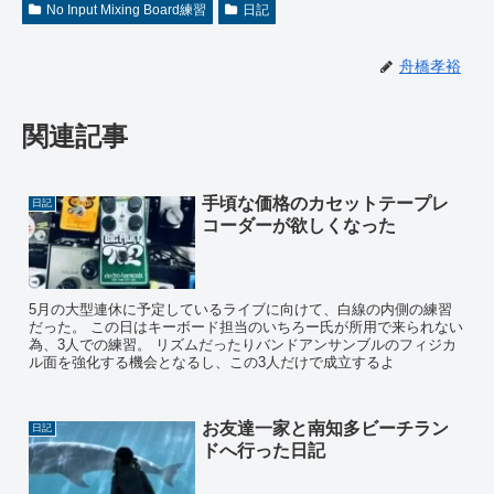
No Input Mixing Board練習
日記
舟橋孝裕
関連記事
手頃な価格のカセットテープレ
日記
コーダーが欲しくなった
5月の大型連休に予定しているライブに向けて、白線の内側の練習
だった。 この日はキーボード担当のいちろー氏が所用で来られない
為、3人での練習。 リズムだったりバンドアンサンブルのフィジカ
ル面を強化する機会となるし、この3人だけで成立するよ
お友達一家と南知多ビーチラン
日記
ドへ行った日記