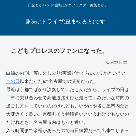
日記とかバンド活動とかエフェクター蒐集とか。
趣味はドライヴ(歪ませる方)です。
こどもプロレスのファンになった。
2023.10.22
白線の内側、実に久しぶり(実際どれくらいぶりかというと
この日
以来だった)の名古屋での演奏だった。
最近は京都でばかり演奏していたもんだから、ライブの日は
「車に乗り合わせて高速道路をひた走って」みたいな時間の
過ごし方をしていたのだけれども、いやはや名古屋市内だと
大変近くて良い。京都もそう特段遠いというわけでもないの
だけれども、名古屋市内はもっと近い。
入り時間まで余裕があったので当日練習だって出来てしまっ