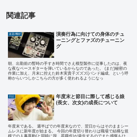
関連記事
演奏行為に向けての身体のチュ
楽器/機材
ーニングとファズのチューニン
グ
朝、出勤前の暫時の手すき時間でさえ模型製作に従事したのは、夜
な夜なベースギターを弾いているからなのであった。 (まだ)秘密の
作業に加え、月末に控えた鈴木実貴子ズズズ(バンド編成、という呼
称からいつしかこちらの方が多く使われるようになっ
年度末と節目に際して感じる娘
日記
(長女、次女)の成長について
年度末である。 週半ばでの年度末なので、翌日からはそのままシー
ムレスに新年度が始まる。 今回の年度切り替わりは職場で結構な規
模での人事異動(と同時に我、昇職也)が発生するのでまた感慨もひ