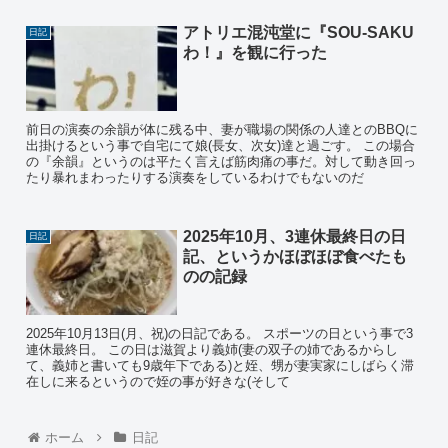
アトリエ混沌堂に『SOU-SAKU
日記
わ！』を観に行った
前日の演奏の余韻が体に残る中、妻が職場の関係の人達とのBBQに
出掛けるという事で自宅にて娘(長女、次女)達と過ごす。 この場合
の『余韻』というのは平たく言えば筋肉痛の事だ。対して動き回っ
たり暴れまわったりする演奏をしているわけでもないのだ
2025年10月、3連休最終日の日
日記
記、というかほぼほぼ食べたも
のの記録
2025年10月13日(月、祝)の日記である。 スポーツの日という事で3
連休最終日。 この日は滋賀より義姉(妻の双子の姉であるからし
て、義姉と書いても9歳年下である)と姪、甥が妻実家にしばらく滞
在しに来るというので姪の事が好きな(そして
ホーム
日記