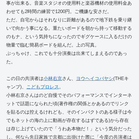
事が出来る。音楽スタジオの使用料と楽器機材の使用料金あ
わせても2時間の練習で1200円。ご機嫌な安さだ。
ただ、自宅からはそれなりに距離があるので地下鉄を乗り継
いで向かう事になる。重たいボードを朝から持って移動する
のもナ、という気持ちになったのでギグケースに入るだけの
物量で臨む簡易ボードを組んだ。上の写真。
ぶっちゃけ、これでも十分演奏は出来てしまえるのであっ
た。
この日の共演者は
小林右京
さん、
ヨウヘイコバヤシ
(THEキ
ャンプ)、
こどもプロレス
。
小林右京さんはのど自慢でそのパフォーマンスでインターネ
ットで話題になられた頃(著作権の関係とかあるのでリンク
を貼るのは控えるけれども、そのインパクトのある様子は今
でもネットの海の上に動画が存在するはずである)から存在
は存じ上げていたので「うわあ本物だ！」という気分だった
し、何なら先日家族で京都に出掛けた際に「今度の共演者は