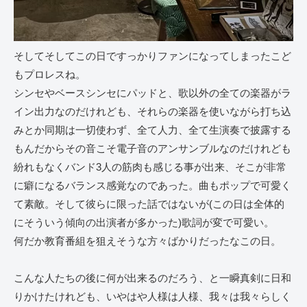
そしてそしてこの日ですっかりファンになってしまったこど
もプロレスね。
シンセやベースシンセにパッドと、歌以外の全ての楽器がラ
イン出力なのだけれども、それらの楽器を使いながら打ち込
みとか同期は一切使わず、全て人力、全て生演奏で披露する
もんだからその音こそ電子音のアンサンブルなのだけれども
紛れもなくバンド3人の筋肉も感じる事が出来、そこが非常
に癖になるバランス感覚なのであった。曲もポップで可愛く
て素敵。そして彼らに限った話ではないが(この日は全体的
にそういう傾向の出演者が多かった)歌詞が変で可愛い。
何だか教育番組を狙えそうな方々ばかりだったなこの日。
こんな人たちの後に何が出来るのだろう、と一瞬真剣に日和
りかけたけれども、いやはや人様は人様、我々は我々らしく