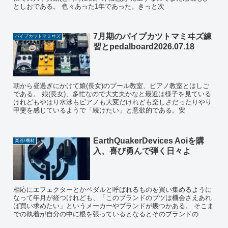
としおである。 色々あった1年であった。きっと次
7月期のパイプカツトマミヰズ練
パイプカツトマミヰズ
習とpedalboard2026.07.18
朝から昼過ぎにかけて娘(長女)のプール教室、ピアノ教室とはしご
である。 娘(長女)、多忙なので大丈夫かなと最近は様子を見ている
けれどもやはり水泳もピアノも大変だけれども楽しさだったりやり
甲斐を感じているようで「続けたい」と意欲的である。安
EarthQuakerDevices Aoiを購
楽器/機材
入、喜び勇んで弾く日々よ
相応にエフェクターとかペダルと呼ばれるものを買い集めるように
なって年月が経つけれども、「このブランドのブツは機会さえあれ
ば買い求めたい」というメーカーやブランドが幾つかある。 そこま
での執着が自分の中に根を張っているとなるとそのブランドの