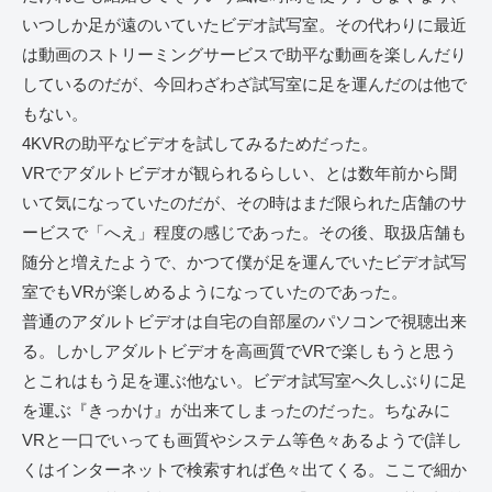
いつしか足が遠のいていたビデオ試写室。その代わりに最近
は動画のストリーミングサービスで助平な動画を楽しんだり
しているのだが、今回わざわざ試写室に足を運んだのは他で
もない。
4KVRの助平なビデオを試してみるためだった。
VRでアダルトビデオが観られるらしい、とは数年前から聞
いて気になっていたのだが、その時はまだ限られた店舗のサ
ービスで「へえ」程度の感じであった。その後、取扱店舗も
随分と増えたようで、かつて僕が足を運んでいたビデオ試写
室でもVRが楽しめるようになっていたのであった。
普通のアダルトビデオは自宅の自部屋のパソコンで視聴出来
る。しかしアダルトビデオを高画質でVRで楽しもうと思う
とこれはもう足を運ぶ他ない。ビデオ試写室へ久しぶりに足
を運ぶ『きっかけ』が出来てしまったのだった。ちなみに
VRと一口でいっても画質やシステム等色々あるようで(詳し
くはインターネットで検索すれば色々出てくる。ここで細か