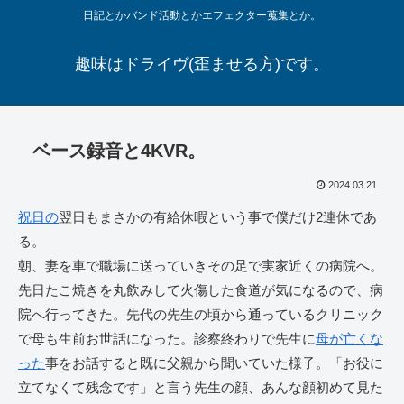
日記とかバンド活動とかエフェクター蒐集とか。
趣味はドライヴ(歪ませる方)です。
ベース録音と4KVR。
2024.03.21
祝日の
翌日もまさかの有給休暇という事で僕だけ2連休であ
る。
朝、妻を車で職場に送っていきその足で実家近くの病院へ。
先日たこ焼きを丸飲みして火傷した食道が気になるので、病
院へ行ってきた。先代の先生の頃から通っているクリニック
で母も生前お世話になった。診察終わりで先生に
母が亡くな
った
事をお話すると既に父親から聞いていた様子。「お役に
立てなくて残念です」と言う先生の顔、あんな顔初めて見た