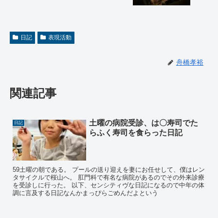
日記
表現活動
舟橋孝裕
関連記事
土曜の病院受診、は〇寿司でた
日記
らふく寿司を食らった日記
59土曜の朝である。 プールの送り迎えを妻にお任せして、僕はレン
タサイクルで桜山へ。 肛門科で有名な病院があるのでその外来診療
を受診しに行った。 以下、センシティヴな日記になるので中年の体
調に言及する日記なんかまっぴらごめんだよという