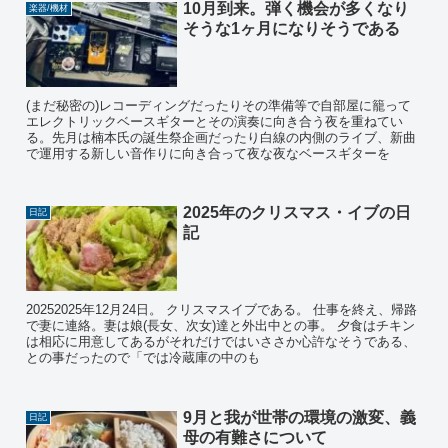
10月到来。弾く機会が多くなり
楽器/機材
そうな1ヶ月になりそうである
(まだ秘密の)レコーディングだったりその準備等で自部屋に籠って
エレクトリックベースギターとその演奏に向き合う夜を重ねてい
る。先月は楠本氏の誕生祭企画だったり白線の内側のライブ、新曲
で運用する新しい音作りに向き合って夜な夜なベースギターを
2025年のクリスマス・イブの日
日記
記
20252025年12月24日。 クリスマスイブである。 仕事を終え、帰路
で妻に連絡。妻は娘(長女、次女)達と外出中との事。 夕食はチキン
は相応に用意してあるがそれだけではいささか心許なそうである、
との事だったので「では冷蔵庫の中のも
9月と我が世帯の環境の激変、義
日記
母の有難さについて