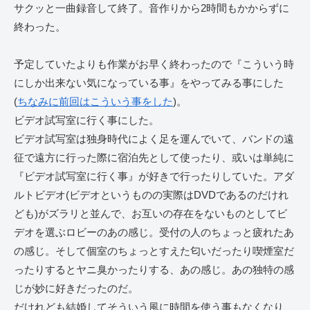
サクッと一曲録音して終了。音作りから2時間もかからずに
終わった。
予定していたよりも作業がお早く終わったので『こういう時
にしか出来ない気になっている事』をやってみる事にした
(
ちなみに前回はこういう事をした
)。
ビデオ試写室に行く事にした。
ビデオ試写室は独身時代によく足を運んでいて、バンドの遠
征で遠方に行った際に宿泊先として使ったり、或いは単純に
『ビデオ試写室に行く事』が好きで行ったりしていた。アダ
ルトビデオ(ビデオというものの実際はDVDであるのだけれ
ども)がズラリと並んで、お互いの存在をないものとしてビ
デオを選ぶロビーのあの感じ。受付の人のちょっと疲れたあ
の感じ。そして個室のちょっとすえた匂いだったり喫煙室だ
ったりするとヤニ臭かったりする、あの感じ。あの独特の感
じが妙に好きだったのだ。
だけれども結婚してそういう風に時間を使う事もなくなり、