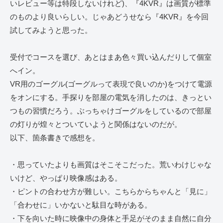
いレビュー等は特段しないけれど)、『4KVR』は画質が標準
のものより良いらしい。じゃあどうせなら『4KVR』を今回
試してみようと思った。
受付でコースを選び、あとはまあ色々買い込んだりして個室
へイン。
VR用のゴーグル(ゴーグルって表現で良いのか)をつけて電源
をオンにする。手探りを部屋の電気を消したのは、きっとい
つもの習慣だろう。ぶっちゃけゴーグルをしているので部屋
の灯りが煌々とついていようと関係はないのだが。
以下、箇条書きで感想を。
・思っていたよりも画質はそこそこだった。荒いわけじゃな
いけど、やっぱり映像感はある。
・ピントの合わせ方が難しい。こちらからちゃんと「見に」
「合わせに」いかないと駄目な時がある。
・下を向いた時に映像中の身体と手足がそのまま自然に自分