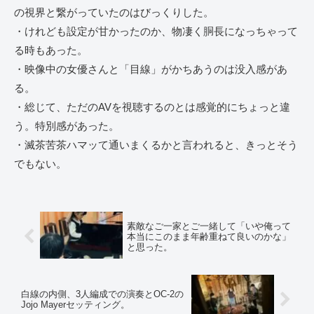
の視界と繋がっていたのはびっくりした。
・けれども設定が甘かったのか、物凄く胴長になっちゃって
る時もあった。
・映像中の女優さんと「目線」がかちあうのは没入感があ
る。
・総じて、ただのAVを視聴するのとは感覚的にちょっと違
う。特別感があった。
・滅茶苦茶ハマッて通いまくるかと言われると、きっとそう
でもない。
素敵なご一家とご一緒して「いや俺って
本当にこのまま年齢重ねて良いのかな」
と思った。
白線の内側、3人編成での演奏とOC-2の
Jojo Mayerセッティング。