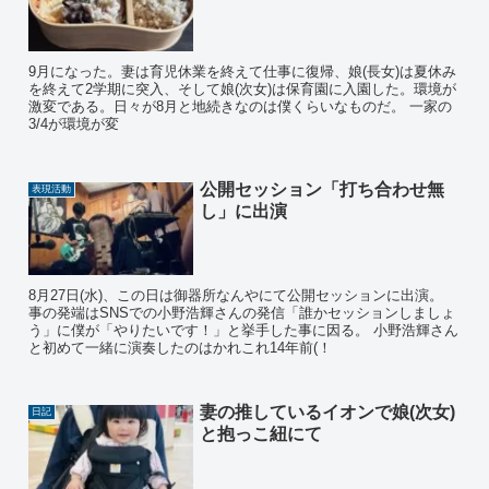
9月になった。妻は育児休業を終えて仕事に復帰、娘(長女)は夏休み
を終えて2学期に突入、そして娘(次女)は保育園に入園した。環境が
激変である。日々が8月と地続きなのは僕くらいなものだ。 一家の
3/4が環境が変
公開セッション「打ち合わせ無
表現活動
し」に出演
8月27日(水)、この日は御器所なんやにて公開セッションに出演。
事の発端はSNSでの小野浩輝さんの発信「誰かセッションしましょ
う」に僕が「やりたいです！」と挙手した事に因る。 小野浩輝さん
と初めて一緒に演奏したのはかれこれ14年前(！
妻の推しているイオンで娘(次女)
日記
と抱っこ紐にて