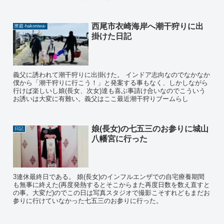
西尾市衣崎海岸へ潮干狩りに出
匣庭-hakoniwa-
掛けた日記
義父に誘われて潮干狩りに出掛けた。 インドア志向なのでなかなか
僕から「潮干狩りに行こう！」と発案する事もなく、しかしながら
行けば楽しいし娘(長女、次女)達も喜ぶ事請け合いなのでこういう
お誘いは大変に有難い。義父はここ最近潮干狩りブームらし
娘(長女)の七五三のお参りに城山
日記
八幡宮に行った
3連休最終日である。 娘(長女)のインフルエンザでの自宅療養期間
も無事に終えた(再度発熱するとそこからまた再度日数を数え直すと
の事。大変だ)のでこの日は写真スタジオで撮影こそすれどもまだお
参りに行けていなかった七五三のお参りに行った。