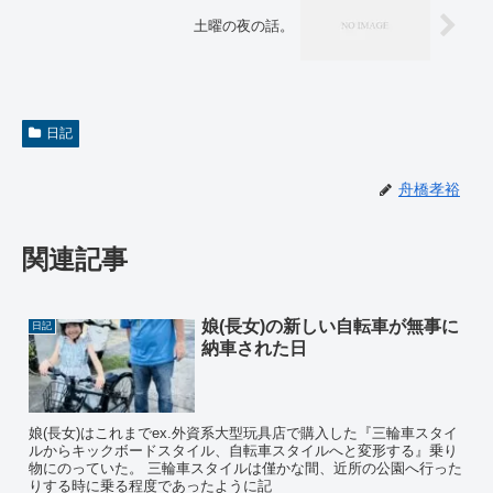
土曜の夜の話。
日記
舟橋孝裕
関連記事
娘(長女)の新しい自転車が無事に
日記
納車された日
娘(長女)はこれまでex.外資系大型玩具店で購入した『三輪車スタイ
ルからキックボードスタイル、自転車スタイルへと変形する』乗り
物にのっていた。 三輪車スタイルは僅かな間、近所の公園へ行った
りする時に乗る程度であったように記