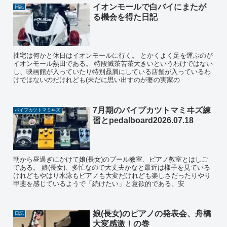
イオンモールで白バイにまたが
日記
る機会を得た日記
拙宅は何かと休日はイオンモールに行く。 とかくよく足を運ぶのが
イオンモール熱田である。 特段滅茶苦茶大きいというわけではない
し、映画館が入っていたり特別贔屓にしている店舗が入っているわ
けではないのだけれども(未だに思い出すのが妻の実家の
7月期のパイプカツトマミヰズ練
パイプカツトマミヰズ
習とpedalboard2026.07.18
朝から昼過ぎにかけて娘(長女)のプール教室、ピアノ教室とはしご
である。 娘(長女)、多忙なので大丈夫かなと最近は様子を見ている
けれどもやはり水泳もピアノも大変だけれども楽しさだったりやり
甲斐を感じているようで「続けたい」と意欲的である。安
娘(長女)のピアノの発表会、舟橋
日記
大変感激！の巻