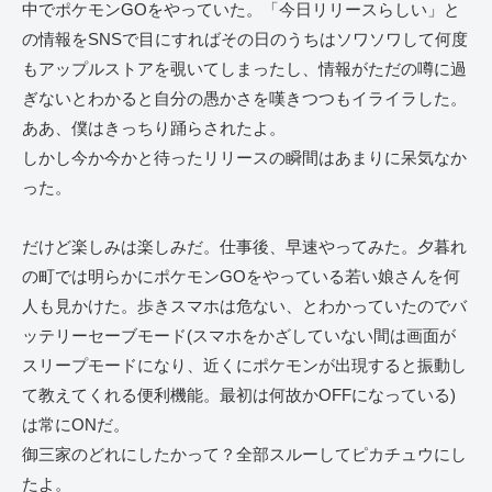
中でポケモンGOをやっていた。「今日リリースらしい」と
の情報をSNSで目にすればその日のうちはソワソワして何度
もアップルストアを覗いてしまったし、情報がただの噂に過
ぎないとわかると自分の愚かさを嘆きつつもイライラした。
ああ、僕はきっちり踊らされたよ。
しかし今か今かと待ったリリースの瞬間はあまりに呆気なか
った。
だけど楽しみは楽しみだ。仕事後、早速やってみた。夕暮れ
の町では明らかにポケモンGOをやっている若い娘さんを何
人も見かけた。歩きスマホは危ない、とわかっていたのでバ
ッテリーセーブモード(スマホをかざしていない間は画面が
スリープモードになり、近くにポケモンが出現すると振動し
て教えてくれる便利機能。最初は何故かOFFになっている)
は常にONだ。
御三家のどれにしたかって？全部スルーしてピカチュウにし
たよ。