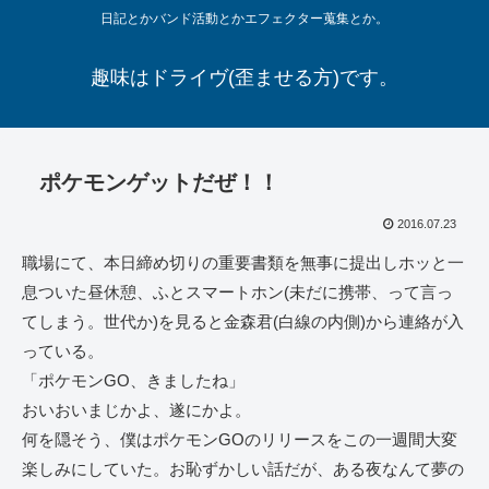
日記とかバンド活動とかエフェクター蒐集とか。
趣味はドライヴ(歪ませる方)です。
ポケモンゲットだぜ！！
2016.07.23
職場にて、本日締め切りの重要書類を無事に提出しホッと一
息ついた昼休憩、ふとスマートホン(未だに携帯、って言っ
てしまう。世代か)を見ると金森君(白線の内側)から連絡が入
っている。
「ポケモンGO、きましたね」
おいおいまじかよ、遂にかよ。
何を隠そう、僕はポケモンGOのリリースをこの一週間大変
楽しみにしていた。お恥ずかしい話だが、ある夜なんて夢の