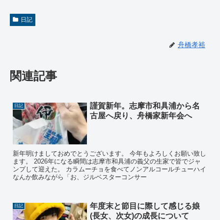
日記
舟橋孝裕
関連記事
謹賀新年。志摩市和具浦から名
日記
古屋へ戻り、舟橋家新年会へ
新年明けましておめでとうございます。 今年もよろしくお願い致し
ます。 2026年になる瞬間は志摩市和具浦の義父の生家で皆でジャ
ンプして迎えた。 カラムーチョを食べてノンアルコールチューハイ
なんか飲みながら「お、ジルベスターコンサー
年度末と節目に際して感じる娘
日記
(長女、次女)の成長について