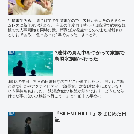
年度末である。 週半ばでの年度末なので、翌日からはそのままシー
ムレスに新年度が始まる。 今回の年度切り替わりは職場で結構な規
模での人事異動(と同時に我、昇職也)が発生するのでまた感慨もひ
としおである。 色々あった1年であった。きっと次
3連休の真ん中をつかって家族で
日記
鳥羽水族館へ行った
3連休の中日、折角の日曜日なのでどこか遠出したい。 最近はご無
沙汰な行楽やアクティビティ、娘(長女、次女)達に申し訳ないなと
いう気持ちもあった。 娘(長女)は水族館が好きであり「どうせなら
行った事のない水族館へ行こう！」と午前中の早めの
『SILENT HILL f 』をはじめた日
日記
記