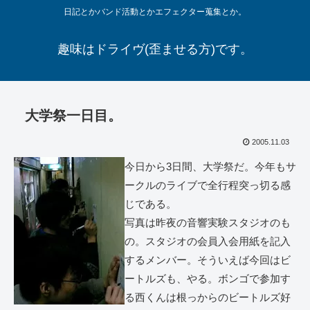
日記とかバンド活動とかエフェクター蒐集とか。
趣味はドライヴ(歪ませる方)です。
大学祭一日目。
2005.11.03
今日から3日間、大学祭だ。今年もサ
ークルのライブで全行程突っ切る感
じである。
写真は昨夜の音響実験スタジオのも
の。スタジオの会員入会用紙を記入
するメンバー。そういえば今回はビ
ートルズも、やる。ボンゴで参加す
る西くんは根っからのビートルズ好