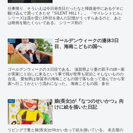
仕事帰り、そういえば今日発売日だったなと帰路途中にあるゲオに
駆け込んで買ってきたぜ『SILENT HILL f 』。 『サイレントヒル』
シリーズは遥か昔に1作目を遊んだ記憶がうっすらあるのと、あと
は映画を観たくらいである。 シリーズ初の
ゴールデンウィークの連休3日
日記
目、海南こどもの国へ
ゴールデンウィークの３日目である。 滋賀県より妻の双子の姉一家
が実家に１泊しに来るという事で我が世帯も宿泊こそしないものの
合流。 愛知県は弥冨市の海南こどもの国で落ち合って遊んでから実
家へ行こうかという流れになった。 海南こどもの国、多分
娘(長女)が『なつのせいかつ』向
日記
けに絵を描いた日記
リビングで妻と娘(長女)が向かい合って絵を描いている。 名古屋の