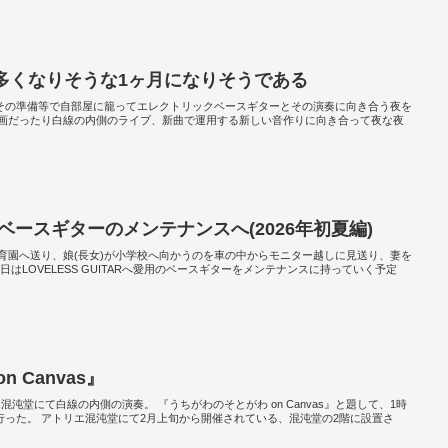
多くなりそうな1ヶ月になりそうである
りその準備等で自部屋に籠ってエレクトリックベースギターとその演奏に向き合う夜を
画だったり白線の内側のライブ、新曲で運用する新しい音作りに向き合って夜な夜
ARへベースギターのメンテナンスへ(2026年初夏編)
保育園へ送り、娘(長女)が小学校へ向かうのを車の中からモニター越しに見送り、妻を
はLOVELESS GUITARへ愛用のベースギターをメンテナンスに持っていく予定
 Canvas』
混沌堂にて白線の内側の演奏。 『うちがわのそとがわ on Canvas』と題して、1時
回行った。 アトリエ混沌堂にて2月上旬から開催されている、混沌堂の2階に設置さ