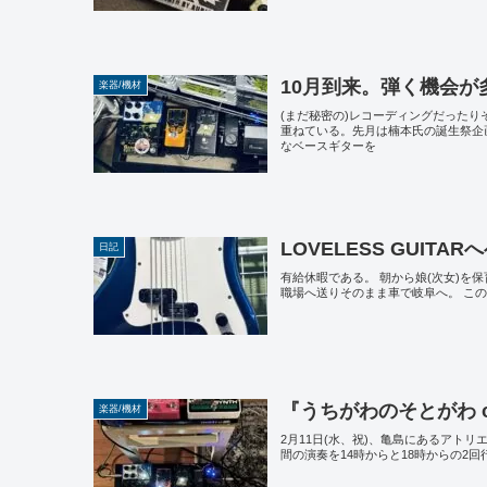
10月到来。弾く機会が
楽器/機材
(まだ秘密の)レコーディングだった
重ねている。先月は楠本氏の誕生祭企
なベースギターを
LOVELESS GUIT
日記
有給休暇である。 朝から娘(次女)を
職場へ送りそのまま車で岐阜へ。 この日
『うちがわのそとがわ on
楽器/機材
2月11日(水、祝)、亀島にあるアトリエ
間の演奏を14時からと18時からの2