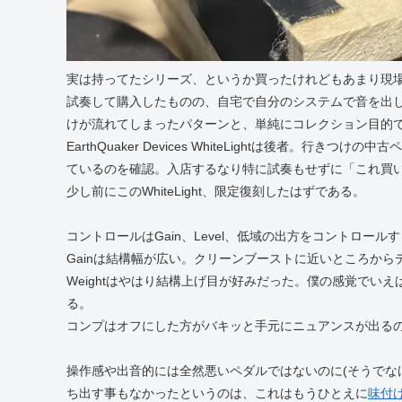
実は持ってたシリーズ、というか買ったけれどもあまり現
試奏して購入したものの、自宅で自分のシステムで音を出
けが流れてしまったパターンと、単純にコレクション目的
EarthQuaker Devices WhiteLightは後者。
ているのを確認。入店するなり特に試奏もせずに「これ買
少し前にこのWhiteLight、限定復刻したはずである。
コントロールはGain、Level、低域の出方をコントロール
Gainは結構幅が広い。クリーンブーストに近いところか
Weightはやはり結構上げ目が好みだった。僕の感覚でい
る。
コンプはオフにした方がバキッと手元にニュアンスが出る
操作感や出音的には全然悪いペダルではないのに(そうでな
ち出す事もなかったというのは、これはもうひとえに
味付