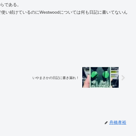
からである。
い続けているのにWestwoodについては何も日記に書いてないん
いやまさかの日記に書き漏れ！
舟橋孝裕