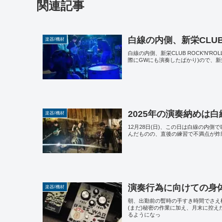
関連記事
白線の内側、新栄CLUB 
楽器/機材
白線の内側、新栄CLUB ROCK'N
際にGWにも演奏したばかり)ので、新栄
2025年の演奏納めは白線の内
楽器/機材
12月28日(日)、この日は白線の内側
んだものの、直後の練習で不満点が炸裂
演奏行為に向けての身
楽器/機材
朝、出勤前の暫時の手すき時間でさえ
(まだ)秘密の作業に加え、月末に控
るようになっ