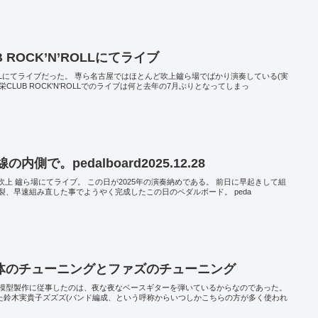
ROCK’N’ROLLにてライブ
'ROLLにてライブだった。 専ら名古屋ではほとんど吹上鑪ら場でばかり演奏している(実
CLUB ROCK'N'ROLLでのライブは何と去年の7月ぶりとなってしまっ
側で。pedalboard2025.12.28
で吹上 鑪ら場にてライブ。 この日が2025年の演奏納めである。 前日に早起きして組
、早速組み直した事でようやく完成したこの日のペダルボード。 peda
体のチューニングとファズのチューニング
模型製作に従事したのは、夜な夜なベースギターを弾いているからなのであった。
えた鈴木実貴子ズズズ(バンド編成、という呼称からいつしかこちらの方が多く使われ