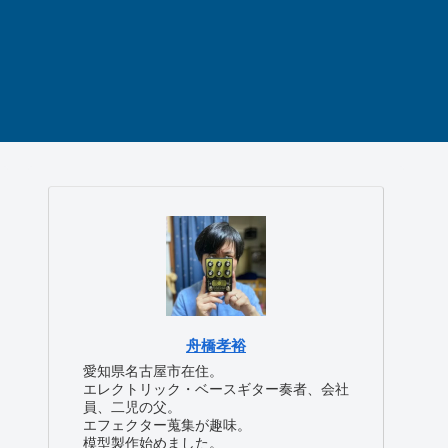
舟橋孝裕
愛知県名古屋市在住。
エレクトリック・ベースギター奏者、会社
員、二児の父。
エフェクター蒐集が趣味。
模型製作始めました。