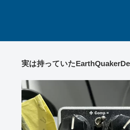
実は持っていたEarthQuakerDevic