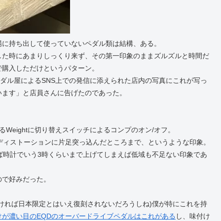
場に持ち出して使っていないペダル類は結構、ある。
した時にあまりしっくり来ず、その第一印象のままズルズルと時間だ
で購入しただけというパターン。
行きつけの中古ペダル屋によるSNS上での発信に添えられた店内の写真にこれが写っ
います」と店員さんに告げたのであった。
するWeightに切り替えスイッチによるコンプのオン/オフ。
らディストーションに片足突っ込んだところまで、というような印象。
えば時計でいう3時くらいまで上げてしまえば低域も不足ない印象であ
ので好みだった。
ければ日本限定とはいえ復刻されないだろうしね)僕が特にこれを持
けが濃い目のEQDのオーバードライブペダルはこれがある
し、味付け