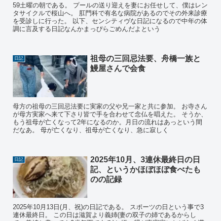
59土曜の朝である。 プールの送り迎えを妻にお任せして、僕はレン
タサイクルで桜山へ。 肛門科で有名な病院があるのでその外来診療
を受診しに行った。 以下、センシティヴな日記になるので中年の体
調に言及する日記なんかまっぴらごめんだよという
祖母の三回忌法要、舟橋一族と
日記
鰻屋さんで会食
母方の祖母の三回忌法要に実家の父や兄一家と共に参加。 お寺さん
が母方実家へ来て下さり皆で手を合わせて念仏を唱えた。 そうか、
もう祖母が亡くなって2年になるのか。月日の流れはあっという間
だなあ。 母が亡くなり、祖母が亡くなり、急に寂しく
2025年10月、3連休最終日の日
日記
記、というかほぼほぼ食べたも
のの記録
2025年10月13日(月、祝)の日記である。 スポーツの日という事で3
連休最終日。 この日は滋賀より義姉(妻の双子の姉であるからし