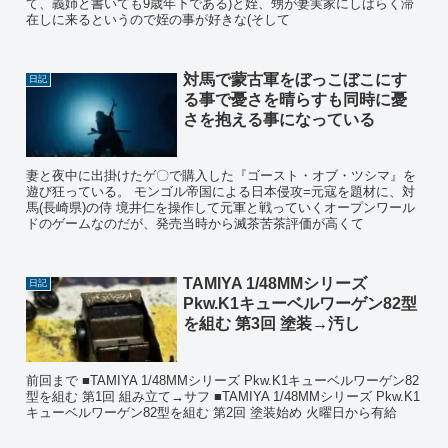
て、義姉と書いても9歳年下である)と姪、甥が妻実家にしばらく滞
在しに来るというので姪の事が好きな(そして
対馬で蒙古軍をぼっこぼこにす
日記
る事で憂さを晴らすも同時に憂
さを抱える事になっている
妻と夜中に出掛けたゲ〇で購入した『ゴースト・オブ・ツシマ』を
遊び狂っている。 モンゴル帝国による日本侵攻=元寇を題材に、対
馬(長崎県)の侍 境井仁を操作して元軍と戦っていくオープンワール
ドのゲームなのだが、発売当時から滅茶苦茶評価が高くて
TAMIYA 1/48MMシリーズ
日記
Pkw.K1キューベルワーゲン82型
を組む 第3回 塗装→汚し
前回まで ■TAMIYA 1/48MMシリーズ Pkw.K1キューベルワーゲン82
型を組む 第1回 組み立て→サフ ■TAMIYA 1/48MMシリーズ Pkw.K1
キューベルワーゲン82型を組む 第2回 塗装始め 火曜日から有給