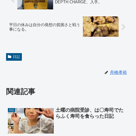
DEPTH CHARGE、入手。
平日の休みは自分の発想の貧困さと戦う
事になる。
日記
舟橋孝裕
関連記事
土曜の病院受診、は〇寿司でた
日記
らふく寿司を食らった日記