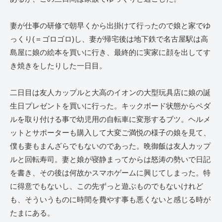
妻が仕事の研修で朝早くから出掛けて行ったので娘と家でゆ
っくり(＝ゴロゴロ)し、妻が帰宅後は地下鉄で名古屋駅は高
島屋に娘の絵本を買いに行き、最終的に実家に顔を出してす
き焼きをしたりした一日目。
二日目は友人カップルと大高のイオンの大型玩具店に娘の誕
生日プレゼントを買いに行った。キックボード状態からペダ
ルを取り付ける事で幼児用の自転車に変形するブツ。ヘルメ
ットとサポーターも購入して大変ご満悦の様子の娘を見て、
僕も妻もまんざらでもないのであった。晩御飯は友人カップ
ルと回転寿司。妻と娘が寝静まってからは怒涛の勢いで日記
を書き、その後は何故かスマホゲームに興じてしまった。特
に得意でもないし、この先ずっと遊ぶものでもないけれど
も、そういうものに時間を費やす事も悪くないと感じる時が
たまにある。