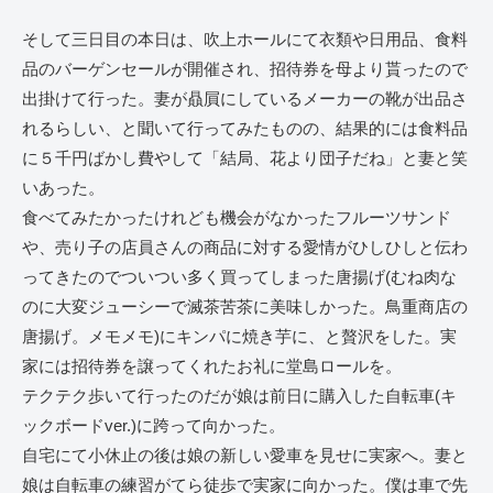
そして三日目の本日は、吹上ホールにて衣類や日用品、食料
品のバーゲンセールが開催され、招待券を母より貰ったので
出掛けて行った。妻が贔屓にしているメーカーの靴が出品さ
れるらしい、と聞いて行ってみたものの、結果的には食料品
に５千円ばかし費やして「結局、花より団子だね」と妻と笑
いあった。
食べてみたかったけれども機会がなかったフルーツサンド
や、売り子の店員さんの商品に対する愛情がひしひしと伝わ
ってきたのでついつい多く買ってしまった唐揚げ(むね肉な
のに大変ジューシーで滅茶苦茶に美味しかった。鳥重商店の
唐揚げ。メモメモ)にキンパに焼き芋に、と贅沢をした。実
家には招待券を譲ってくれたお礼に堂島ロールを。
テクテク歩いて行ったのだが娘は前日に購入した自転車(キ
ックボードver.)に跨って向かった。
自宅にて小休止の後は娘の新しい愛車を見せに実家へ。妻と
娘は自転車の練習がてら徒歩で実家に向かった。僕は車で先