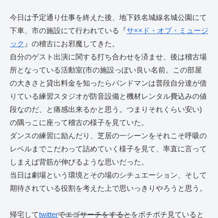
今日は予定通り仕事を終えた後、地下鉄名城線名城公園にて
下車、市の施設にて行われている『
サ××ド・オブ・ミュージ
ック
』の稽古にお邪魔してきた。
自分のゲスト出演に関する打ち合わせを済ませ、後は稽古場
所となっている活動室(市の施設っぽい良い名前。この部屋
の大きさと貸出料金を知ったらバンドマンは普段自分達が借
りている練習スタジオが防音設備と機材レンタル費込みの値
段なのだ、と痛感出来るかと思う。つまりそれくらい安い)
の隅っこに座って稽古の様子を見ていた。
ダンスの練習に励んだり、芝居の一シーンをそれこそ呼吸の
レベルまでこだわって詰めていく様子を見て、率直に言って
しまえば背筋が伸びるような思いだった。
当日は劇場という環境とその場のシチュエーション、そして
期待されている役割を考えた上で思いっきりやろうと思う。
帰宅して
twitter
でエゴサーチをすると
をポチポチ見ていると