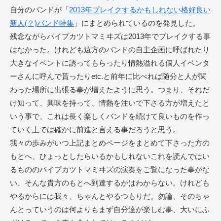
自分のバンドが「
2013年ブレイクするかもしれない格好良い
新人(？)バンド特集
」にまとめられているのを発見した。
残念ながらパイプカツトマミヰズは2013年でブレイクする事
はなかった。けれども遠方のバンドの自主企画に呼ばれたり
大きなイベントに誘ってもらったり情熱溢れる個人イベンタ
ーさんに呼んで貰ったりetc.と前年に比べれば随分と人が関
わった場所に出張る事が増えたように思う。つまり、それだ
け知って、興味を持って、情熱を注いで下さる方が増えたと
いう事で、これは長く楽しくバンドを続けて良いものを作っ
ていく上では確かに前進と言える事だろうと思う。
我々の歩みがいつ上記まとめページをまとめて下さった方の
もとへ、ひょっとしたらいるかもしれないこれを読んではい
るもののパイプカツトマミヰズの演奏をご覧になった事がな
い、そんな貴方のもとへ到達するかはわからない。けれども
やるからには我々、ちゃんとやるつもりだ。勿論、そのちゃ
んとっていうのは何よりもまず自分達が楽しむ事、大いにふ