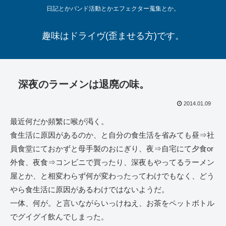
日記とかバンド活動とかエフェクター蒐集とか。
趣味はドライヴ(歪ませる方)です。
深夜のラーメンは退廃の味。
2014.01.09
最近何だか頻繁に喉が渇く。
食生活に原因があるのか、と自分の食生活を省みても昼⇒社
員食堂にておかずと母手製のおにぎり、夜⇒自宅にて夕食or
外食、夜食⇒コンビニで買ったり、深夜もやってるラーメン
屋とか、と相変わらず何が変わったってわけでもなく、どう
やら食生活に原因があるわけではないようだ。
一体、何が。と言いながらいっけねえ、お茶をペットボトル
でグイグイ飲んでしまった。