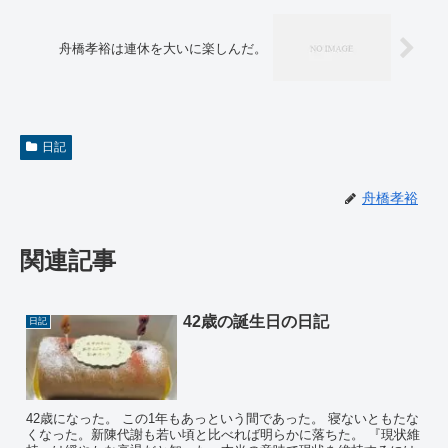
舟橋孝裕は連休を大いに楽しんだ。
日記
舟橋孝裕
関連記事
42歳の誕生日の日記
日記
42歳になった。 この1年もあっという間であった。 寝ないともたな
くなった。新陳代謝も若い頃と比べれば明らかに落ちた。 『現状維