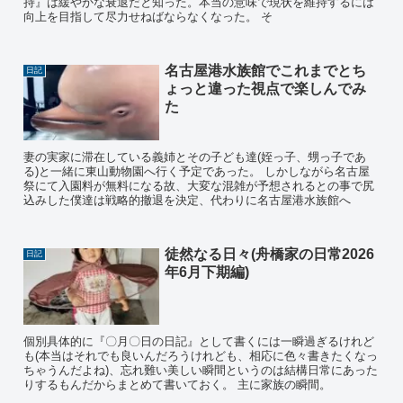
持』は緩やかな衰退だと知った。本当の意味で現状を維持するには
向上を目指して尽力せねばならなくなった。 そ
名古屋港水族館でこれまでとち
日記
ょっと違った視点で楽しんでみ
た
妻の実家に滞在している義姉とその子ども達(姪っ子、甥っ子であ
る)と一緒に東山動物園へ行く予定であった。 しかしながら名古屋
祭にて入園料が無料になる故、大変な混雑が予想されるとの事で尻
込みした僕達は戦略的撤退を決定、代わりに名古屋港水族館へ
徒然なる日々(舟橋家の日常2026
日記
年6月下期編)
個別具体的に『〇月〇日の日記』として書くには一瞬過ぎるけれど
も(本当はそれでも良いんだろうけれども、相応に色々書きたくなっ
ちゃうんだよね)、忘れ難い美しい瞬間というのは結構日常にあった
りするもんだからまとめて書いておく。 主に家族の瞬間。