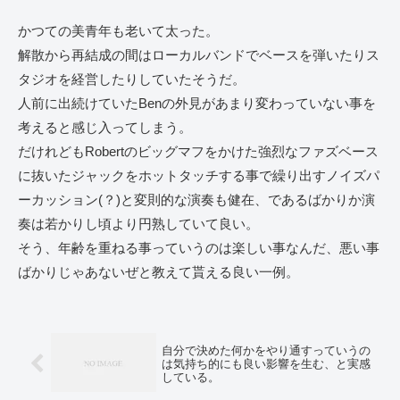
かつての美青年も老いて太った。
解散から再結成の間はローカルバンドでベースを弾いたりス
タジオを経営したりしていたそうだ。
人前に出続けていたBenの外見があまり変わっていない事を
考えると感じ入ってしまう。
だけれどもRobertのビッグマフをかけた強烈なファズベース
に抜いたジャックをホットタッチする事で繰り出すノイズパ
ーカッション(？)と変則的な演奏も健在、であるばかりか演
奏は若かりし頃より円熟していて良い。
そう、年齢を重ねる事っていうのは楽しい事なんだ、悪い事
ばかりじゃあないぜと教えて貰える良い一例。
自分で決めた何かをやり通すっていうの
は気持ち的にも良い影響を生む、と実感
している。