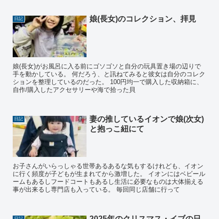
娘(長女)のコレクション、拝見
日記
娘(長女)がお風呂に入る前にゴソゴソと自分の玩具置き場の辺りで
手を動かしている。 何だろう、と訊ねてみると彼女は自分のコレク
ションを整理しているのだった。 100円均一で購入した収納箱に、
自作/購入したアクセサリーや海で拾った貝
妻の推しているイオンで娘(次女)
日記
と抱っこ紐にて
お子さんがいらっしゃる世帯あるあるな気もするけれども、イオン
に行く頻度が子どもが生まれてから激増した。 イオンにはベビール
ームもあるしフードコートもあるし生活に必要なものは大体揃える
事が出来るし専門店も入っている。 毎回同じ店舗に行って
2025年のクリスマス・イブの日
日記