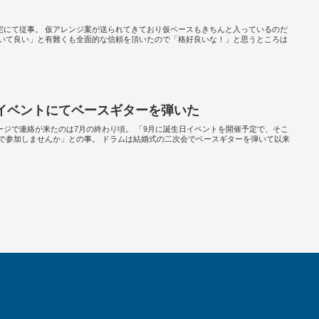
自宅にて従事。 仮アレンジ案が送られてきており仮ベースもきちんと入っているのだ
いて良い」と有難くも全面的な信頼を頂いたので「格好良いな！」と思うところは
誕イベントにてベースギターを弾いた
ッセージで連絡が来たのは7月の終わり頃。 「9月に誕生日イベントを開催予定で、そこ
で参加しませんか」との事。 ドラムは結婚式の二次会でベースギターを弾いて以来