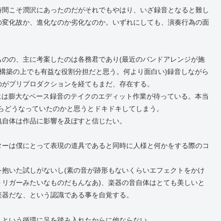
時間こそ潤沢にあったのだがそれでもやはり、いざ録音となると難し
の変化故か、進化なのか劣化なのか。いずれにしても、演奏行為の面
のの、主に考案したのは各務君であり(最近のバンドアレンジが施
の構築の上でも有益な役割分担だと思う。何より面白い)録音しながら
のがプリプロダクションを経てもまだ、存在する。
には膨大なベース録音のテイクのエディット作業が待っている。本当
らどうなっていたのかと思うとドキドキしてしまう。
魂自体は作品に影響を及ぼすと信じたい。
ターは僕にとって表現の道具であると同時に人様と何かをする際のコ
抱いた試しがないし(素の音が跡形もないくらいエフェクトをかけ
リガーみたいなものだもんなあ)、楽器の音自体はとても美しいと
楽器だな、という認識である事を自覚する。
、という循環に足を踏み入れたからに他ならない。