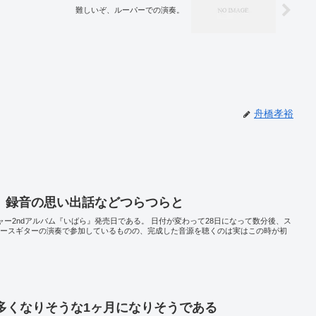
難しいぞ、ルーパーでの演奏。
舟橋孝裕
』録音の思い出話などつらつらと
ジャー2ndアルバム『いばら』発売日である。 日付が変わって28日になって数分後、ス
ベースギターの演奏で参加しているものの、完成した音源を聴くのは実はこの時が初
多くなりそうな1ヶ月になりそうである