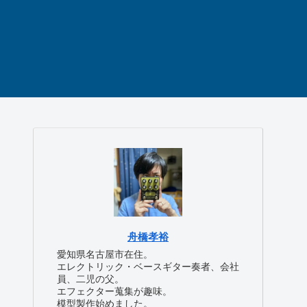
舟橋孝裕
愛知県名古屋市在住。
エレクトリック・ベースギター奏者、会社
員、二児の父。
エフェクター蒐集が趣味。
模型製作始めました。