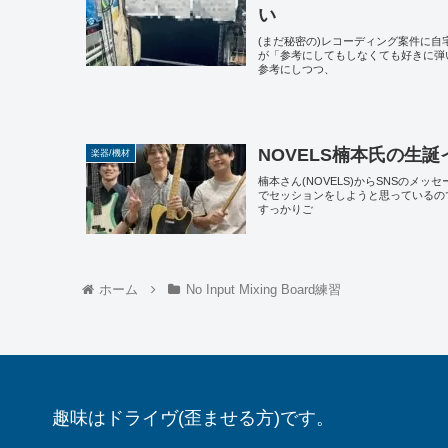
い
(まだ秘密の)レコーディング案件に
が「参考にしてもしなくても好きに弾
参考にしつつ、
NOVELS楠本氏の生
楽器/機材
楠本さん(NOVELS)からSNSのメ
でセッションをしようと思っているの
すっかりご
ホーム
No Input Mixing Board練習
趣味はドライヴ(歪ませる方)です。