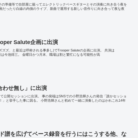
りその準備等で自部屋に籠ってエレクトリックベースギターとその演奏に向き合う夜を
画だったり白線の内側のライブ、新曲で運用する新しい音作りに向き合って夜な夜
er Salute企画に出演
ズ、と最近は呼称される事多し)でTrooper Saluteの企画に出演。 共演は
lute。場所は今池得三。 金曜日かつ月末、職場は割と繁忙になる可能性が高
合わせ無し」に出演
やにて公開セッションに出演。 事の発端はSNSでの小野浩輝さんの発信「誰かセッショ
！」と挙手した事に因る。 小野浩輝さんと初めて一緒に演奏したのはかれこれ14年
ード譜を広げてベース録音を行うにはこうする他、な