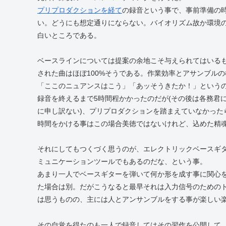
プリプロダクションを経て
の録音という事で、事前準備の
い。どうにも想定通りにならない。バイオリズム故か環境
白いところである。
ベースラインについては提案の余地こそ与えられてはいるも
された曲はほぼ100%そうである。作業効率とアサンブル
「ここのニュアンスはこう」「あッそうきたか！」という
録音を終えるまで5時間程かかったのだが(その後は各務君
に申し訳ない)、プリプロダクションを踏まえていなかった
時間をかける事はこの場合美徳ではないけれど、込めた精
それにしてもつくづく思うのが、エレクトリックベースギ
ミュニケーションツールでもあるのだな、という事。
あまり一人でベースギターを弾いて何か形を成す事に関心を
た場合は別。だがこうなると最早それは入力信号のためのト
は思うものの、主には人とアンサンブルをする事が楽しい
その自覚を得たのも一人で録音してはその習作を公開して