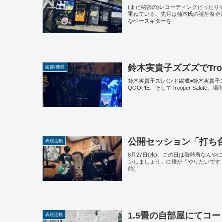
(まだ秘密の)レコーディングだった
重ねている。先月は楠本氏の誕生祭企
なベースギターを
鈴木実貴子ズズズでTroop
楽器/機材
鈴木実貴子ズ(バンド編成=鈴木実貴子ズズ
QOOPIE、そしてTrooper Sa
公開セッション「打ち
表現活動
8月27日(水)、この日は御器所なん
ンしましょう」に僕が「やりたいです
前(！
1.5畳の自部屋にてコ
表現活動