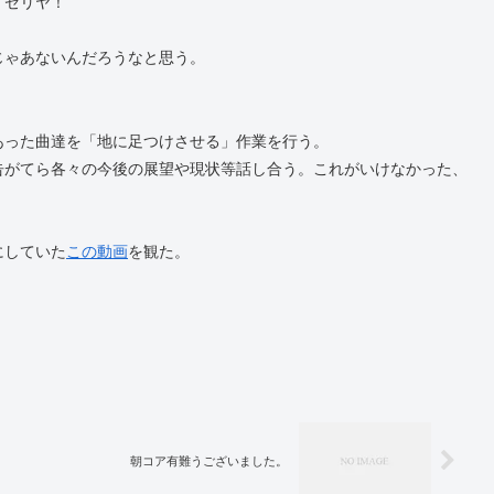
イゼリヤ！
じゃあないんだろうなと思う。
。
あった曲達を「地に足つけさせる」作業を行う。
告がてら各々の今後の展望や現状等話し合う。これがいけなかった、
にしていた
この動画
を観た。
朝コア有難うございました。