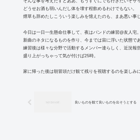
そんな事を考えだすとああ、もうすぐにでも行きたいぞサ
どうせお酒も弱いんだし体を壊す程飲めるわけでもない。
煙草も辞めたしこういう楽しみを憶えたのも、まあ悪い事
今日は一日一生懸命仕事して、夜はバンドの練習@友人宅
新曲のネタになるものを作り、今までは宙に浮いた状態で
練習後は様々な分野で活動するメンバー達らしく、近況報
盛り上がっちゃって気が付けば25時。
家に帰った後は朝冒頭だけ観て残りを視聴するのを楽しみ
良いものを観て良いものを出そうとする