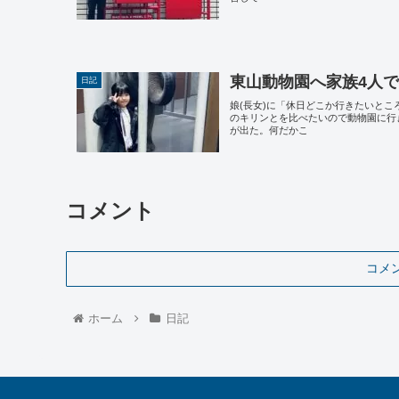
東山動物園へ家族4人
日記
娘(長女)に「休日どこか行きたいと
のキリンとを比べたいので動物園に行
が出た。何だかこ
コメント
コメ
ホーム
日記