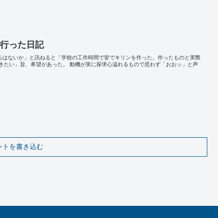
で行った日記
ころはないか」と訊ねると「学校の工作時間で皆でキリンを作った。作ったものと実際
きたい」旨、希望があった。 動機が実に探求心溢れるもので思わず「おおッ」と声
ントを書き込む