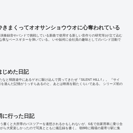
ひきまくってオオサンショウウオに心奪われている
の演奏録音やバンドで挑戦している新曲で使用する新しい音作りの研究等)が立て込む
な夜なベースギターを弾いている。 いや如何に会社員の趣味としてのバンド活動で
』をはじめた日記
と帰路途中にあるゲオに駆け込んで買ってきたぜ『SILENT HILL f 』。 『サイ
目を遊んだ記憶がうっすらあるのと、あとは映画を観たくらいである。 シリーズ初の
岡に行った日記
こう書くと大所帯のバスツアーを連想されるかもしれないが、6名で自家用車に乗り合
ながら大変楽しかったので写真とともに備忘録を書く。 朝8時に職場の最寄り駅に集