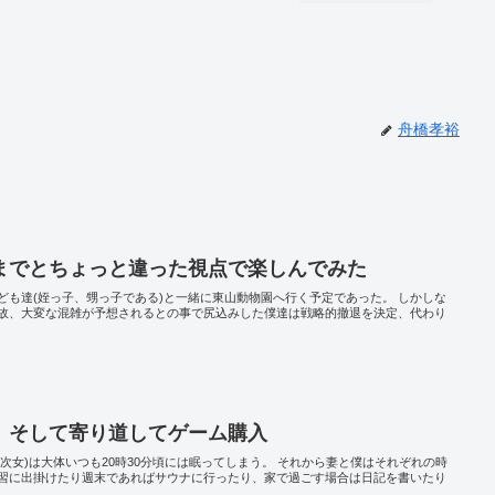
舟橋孝裕
までとちょっと違った視点で楽しんでみた
ども達(姪っ子、甥っ子である)と一緒に東山動物園へ行く予定であった。 しかしな
故、大変な混雑が予想されるとの事で尻込みした僕達は戦略的撤退を決定、代わり
、そして寄り道してゲーム購入
娘(次女)は大体いつも20時30分頃には眠ってしまう。 それから妻と僕はそれぞれの時
習に出掛けたり週末であればサウナに行ったり、家で過ごす場合は日記を書いたり