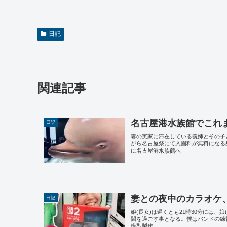
日記
関連記事
名古屋港水族館でこれ
日記
妻の実家に滞在している義姉とその子
がら名古屋祭にて入園料が無料になる
に名古屋港水族館へ
妻との夜中のカラオケ
日記
娘(長女)は遅くとも21時30分には、
間を過ごす事となる。僕はバンドの練
模型製作