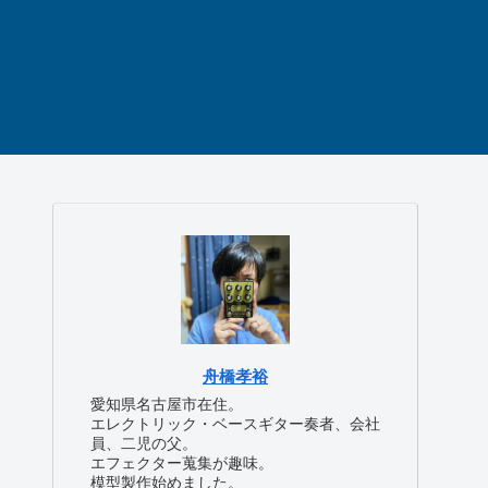
舟橋孝裕
愛知県名古屋市在住。
エレクトリック・ベースギター奏者、会社
員、二児の父。
エフェクター蒐集が趣味。
模型製作始めました。