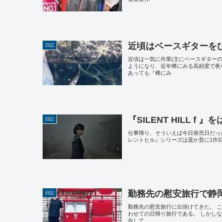
近頃はベースギターを
日記
近頃は一気に作業(主にベースギター
ようになり、近年稀にみる高頻度で夜
あっても『稀にみ
『SILENT HILL f 
日記
仕事帰り、そういえば今日発売日だったな
レントヒル』シリーズは遥か昔に1作
勤務先の慰安旅行で静
日記
勤務先の慰安旅行に出掛けてきた。 
わせての日帰り旅行である。 しかし
合して