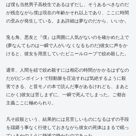
ば僕も当然男子高校生であるはずだし、そうあるべきなのだ
が残念ながら僕は現在の年齢かそれ以上であり、ここに時間
の歪みが発生している。まあ詳細は夢なのだから、いいか。
兎も角、悪友と『僕』は周囲に人気がないのを確かめた上で
(夢なんてものは一瞬で人がいなくなるものだ)彼女に声をか
けると、彼女を用意していたビニールロープで絞め殺した。
通常、人間を紐で絞め殺すには相応の時間がかかるはずなの
だが(ピンポイントで頚動脈を圧迫すれば気絶するように殺
害できる、と昔モノの本で読んだ事があるけれども、まあと
にかく)彼女は苦しまずに、一瞬で死んでしまった。ご都合
主義ここに極められり。
凡そ絞殺という、結果的には見苦しいものになるはずの手段
を躊躇う事なく行使しておきながら彼女の死体はまるで眠っ
ているかのように静謐で静かなのであった。