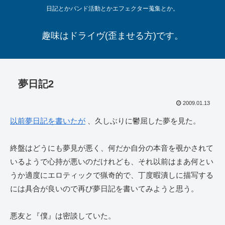
日記とかバンド活動とかエフェクター蒐集とか。
趣味はドライヴ(歪ませる方)です。
夢日記2
2009.01.13
以前夢日記を書いたが
、久しぶりに鬱屈した夢を見た。
終盤はどうにも夢見が悪く、何だか自分の本音を覗かされて
いるようで心持が悪いのだけれども、それ以前はまあ何とい
うか適度にエロティックで猟奇的で、丁度暇潰しに描写する
には具合が良いので再び夢日記を書いてみようと思う。
悪友と『僕』は密談していた。