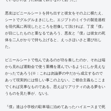
悪友はビニールシートを持ち出すと彼女をその上に横たえ、
シートでグルグルまきにした。エジプトのミイラの製造過程
を現代風に再現したところを想像して頂ければ、丁度『僕』
が目にしたものと重なるであろう、悪友と『僕』は彼女の死
体を二人がかりで持ち上げると、えっさほいさと運び出し
た。
ビニールシートで包んであるのが功を奏したのか、それは端
から見れば運動会で使う重機を運んでいるようにしか見えな
かったであろう(※：これは勿論夢の中だから成立するので
あって現実的には怪しい事この上ない。ご都合主義もここま
でくれば見事なものである。思えばリアリティのある夢をい
うものを見た事が、ない)。
『僕』達は小学校の駐車場に泊めてあったハイエースまで死