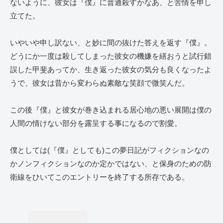
ないように、彼女は『僕』に普通殺すかなあ、と苦情を申し
立てた。
いやいや申し訳ない、と妙に間の抜けた答えを返す『僕』。
どうにか一度は殺してしまった彼女の機嫌を繕おうと試行錯
誤した甲斐あってか、生き返った彼女の気分も良くなったよ
うで、彼女は昔から変わらぬ素敵な笑顔で微笑んだ。
この後『僕』と彼女が巻き込まれる居心地の悪い展開は僕の
人間の情けない部分を露呈する事になるので割愛。
僕としては(『僕』としても)この夢日記がフィクションなの
かノンフィクションなのか定かではない、と保身のための防
衛線をひいてこのエントリーを終了する所存である。