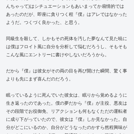
んちゃって)はシチュエーションもあいまってか扇情的では
あったのだが、即座に貪りつく程『僕』はアレではなかった
ようだ。つくづく良かった、と思う。
同級生を殺して、しかもその死体を汚した夢なんて見た暁に
は僕はフロイト風に自分を分析して悩むだろうし、そもそも
こんな風にエントリーに書けやしないだろうから。
だから『僕』は彼女がその両の目を再び開けた瞬間、驚く事
よりも先にまず喜んだのだろう。
眠っているように死んでいた彼女は、眠りから覚めるように
生き返ったのであった。僕の夢だから『僕』が主役、悪友は
その段階でお役御免、リアクションも何もなくただの運転者
に成り下がっていたので、彼女は『僕』しか見なかった。自
分がどこにいるのか、自分がどうなったのかすら然程興味が