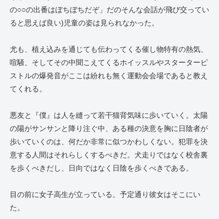
の○○の出番はぼちぼちだぞ」だのそんな会話が飛び交ってい
ると思えば良い)児童の姿は見られなかった。
尤も、植え込みを通じても伝わってくる催し物特有の熱気、
喧騒、そしてその中聞こえてくるホイッスルやスターターピ
ストルの爆発音がここは紛れも無く運動会会場であると教え
てくれる。
悪友と『僕』は人を縫って若干猫背気味に歩いていく。太陽
の陽がサンサンと降り注ぐ中、ある種の決意を胸に日陰者が
歩いていくのは、何だか非常に似つかわしくない。犯罪を決
意する人間はそれらしくするべきだ。犬走りではなく校舎裏
を歩くべきだし、日向ではなく日陰を歩くべきである。
目の前に女子高生が立っている。予定通り彼女はそこにい
た。