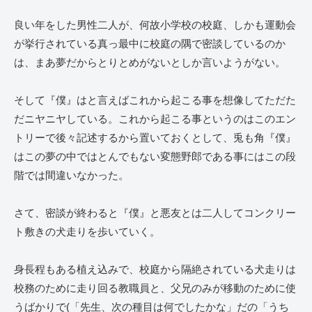
良い年をした男性二人が、何故小学校の校庭、しかも運動会
が挙行されている真っ最中に校庭の隅で密談しているのか
は、まあ夢だからとりとめがないとしか言いようがない。
そして『僕』はと言えばこれから起こる事を想像してただた
だニヤニヤしている。これから起こる事というのはこのエン
トリーで後々記述するから置いておくとして、兎も角『僕』
はこの夢の中ではとんでもない変態野郎である事にはこの段
階では間違いなかった。
さて、密談が終わると『僕』と悪友とは二人してコンクリー
ト敷きの犬走りを歩いていく。
身長程もある植え込みで、校庭から隔絶されている犬走りは
校務のために走り回る教職員と、父兄のみが移動のために使
うばかりで(「先生、次の種目は何でしたかな」だの「うち