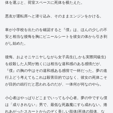
体を運ぶと、荷室スペースに死体を横たえた。
悪友が運転席へと潜り込み、そのままエンジンをかける。
車が小学校を出たのを確認すると『僕』は、ほんの少しの不
安と相当な後悔を胸にビニールシートを彼女の体から引き剥
がし始めた。
後悔。およそニヤニヤしながら女子高生(しかも実際同級生)
を絞殺した人間が抱くには相当な違和感のある感情だが、
『僕』の胸の中はその違和感ある感情で一杯だった。夢の進
行上どう考えてもこれは殺害目的ではなく、彼女の死体こそ
が目的の凶行だと思われるのだが、一体何が何なのやら。
小心者はやっぱりどこまでいっても小心者。夢の中ですら僕
は「成りきれない」男で、最低な死姦魔にすら成れない。捲
れあがったスカートからのぞく美しい肢体(死体の肢体、な