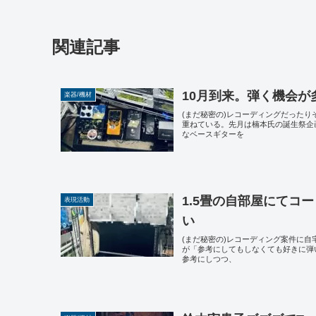
関連記事
10月到来。弾く機会が
楽器/機材
(まだ秘密の)レコーディングだった
重ねている。先月は楠本氏の誕生祭企
なベースギターを
1.5畳の自部屋にてコ
表現活動
い
(まだ秘密の)レコーディング案件に
が「参考にしてもしなくても好きに弾
参考にしつつ、