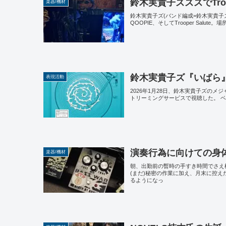
鈴木実貴子ズズズでTroop
楽器/機材
鈴木実貴子ズ(バンド編成=鈴木実貴子ズズ
QOOPIE、そしてTrooper Sa
鈴木実貴子ズ『いばら
表現活動
2026年1月28日、鈴木実貴子ズのメ
トリーミングサービスで視聴した。 
演奏行為に向けての身
楽器/機材
朝、出勤前の暫時の手すき時間でさえ
(まだ)秘密の作業に加え、月末に控
るようになっ