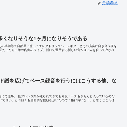
舟橋孝裕
多くなりそうな1ヶ月になりそうである
りその準備等で自部屋に籠ってエレクトリックベースギターとその演奏に向き合う夜を
画だったり白線の内側のライブ、新曲で運用する新しい音作りに向き合って夜な夜
ード譜を広げてベース録音を行うにはこうする他、な
自宅にて従事。 仮アレンジ案が送られてきており仮ベースもきちんと入っているのだ
いて良い」と有難くも全面的な信頼を頂いたので「格好良いな！」と思うところは