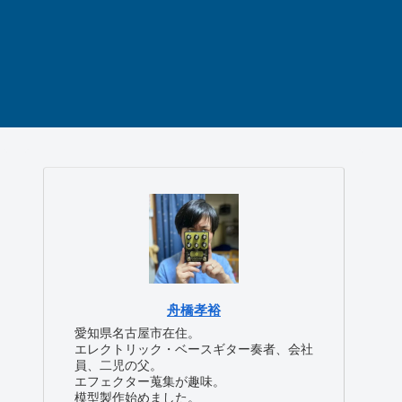
舟橋孝裕
愛知県名古屋市在住。
エレクトリック・ベースギター奏者、会社
員、二児の父。
エフェクター蒐集が趣味。
模型製作始めました。