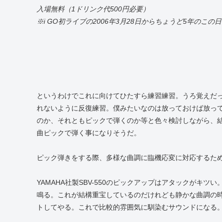
入場無料（1ドリンク代500円必要）
※i GO初ライブの2006年3月28日からちょうど5年のこ
というわけでこれに向けてひたすら練習練習。うろ覚えだ
れないように反復練習。僕みたいなのは放っておけば放っ
のか、それともピックで弾くのか等と色々検討しながら、
曲ピックで弾く事になりそうだ。
ピック弾きをする際、多様な曲調に臨機応変に対応するた
YAMAHA社製SBV-550のピックアップはアタックがキ
鳴る。これが結構重宝しているのだけれども静かな曲調の
トしてやる。これで比較的雰囲気に馴染むサウンドになる