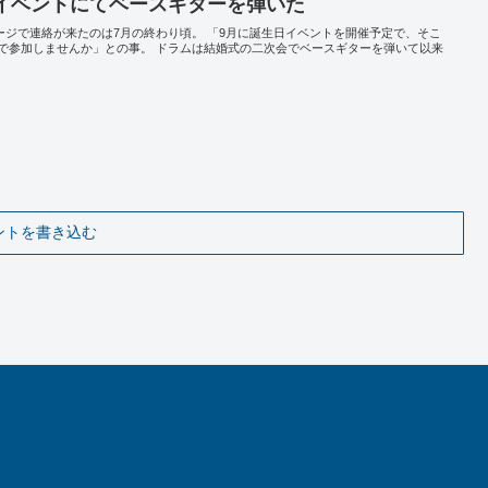
誕イベントにてベースギターを弾いた
ッセージで連絡が来たのは7月の終わり頃。 「9月に誕生日イベントを開催予定で、そこ
で参加しませんか」との事。 ドラムは結婚式の二次会でベースギターを弾いて以来
ントを書き込む