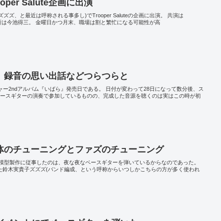
er Salute企画に出演
ズ、と最近は呼称される事多し)でTrooper Saluteの企画に出演。 共演は
lute。場所は今池得三。 金曜日かつ月末、職場は割と繁忙になる可能性が高
』録音の思い出話などつらつらと
ジャー2ndアルバム『いばら』発売日である。 日付が変わって28日になって数分後、ス
ベースギターの演奏で参加しているものの、完成した音源を聴くのは実はこの時が初
体のチューニングとファズのチューニング
模型製作に従事したのは、夜な夜なベースギターを弾いているからなのであった。
えた鈴木実貴子ズズズ(バンド編成、という呼称からいつしかこちらの方が多く使われ