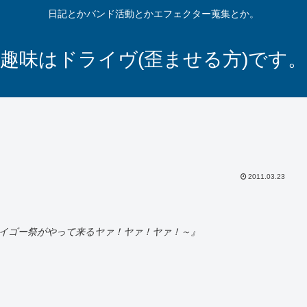
日記とかバンド活動とかエフェクター蒐集とか。
趣味はドライヴ(歪ませる方)です。
2011.03.23
～アイゴー祭がやって来るヤァ！ヤァ！ヤァ！～』