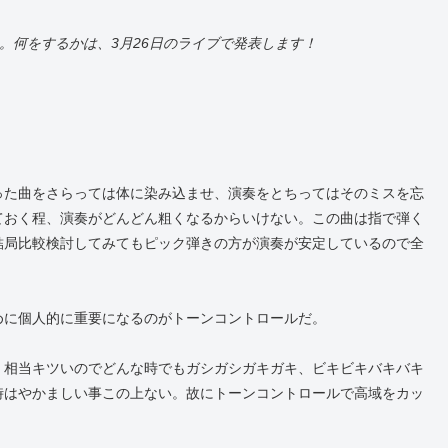
の日。何をするかは、3月26日のライブで発表します！
った曲をさらっては体に染み込ませ、演奏をとちってはそのミスを忘
ておく程、演奏がどんどん粗くなるからいけない。この曲は指で弾く
結局比較検討してみてもピック弾きの方が演奏が安定しているので全
めに個人的に重要になるのがトーンコントロールだ。
ツい。相当キツいのでどんな時でもガシガシガキガキ、ビキビキバキバキ
時はやかましい事この上ない。故にトーンコントロールで高域をカッ
。