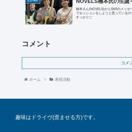
NOVELS楠本氏の生
楽器/機材
楠本さん(NOVELS)からSNSのメ
でセッションをしようと思っているの
すっかりご
コメント
コメ
ホーム
表現活動
趣味はドライヴ(歪ませる方)です。