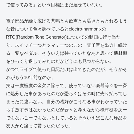
で使ってみる」という目標はまだ達せていない。
電子部品が繰り広げる悲鳴とも歓声とも囁きともとれるよう
な音について色々調べているとelectro-harmonixの
RTG(Random Tone Generator)についての動画に行き当た
り、スイッチ一つとツマミ一つのこの「電子音を出力し続け
る」変なペダル、そういえば持っていたなあと思って機材棚
をひっくり返してみたのだがどうにも見つからない。
かつてライブで使った日記だけは出てきたのだが、そうかそ
れがもう10年前なのか。
実は一度極度の金欠に陥って、使っていない楽器等々を一斉
に処分した事があったのだが恐らくはその時に売り払ってし
まったに違いない。自分の嗜好がこうなる事がわかっていた
ら手放す事はなかったのだが云々と考えながら機材棚をあー
でもないこーでもないとしているとそういえばこんな珍品を
友人から譲って貰ったのだった。