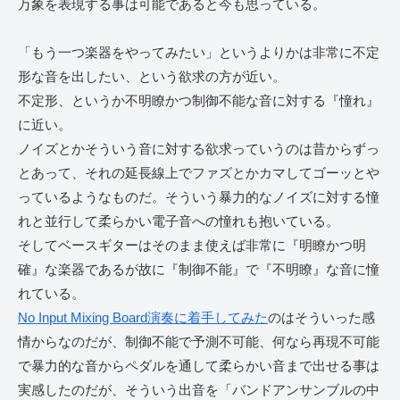
万象を表現する事は可能であると今も思っている。
「もう一つ楽器をやってみたい」というよりかは非常に不定
形な音を出したい、という欲求の方が近い。
不定形、というか不明瞭かつ制御不能な音に対する『憧れ』
に近い。
ノイズとかそういう音に対する欲求っていうのは昔からずっ
とあって、それの延長線上でファズとかカマしてゴーッとや
っているようなものだ。そういう暴力的なノイズに対する憧
れと並行して柔らかい電子音への憧れも抱いている。
そしてベースギターはそのまま使えば非常に『明瞭かつ明
確』な楽器であるが故に『制御不能』で『不明瞭』な音に憧
れている。
No Input Mixing Board演奏に着手してみた
のはそういった感
情からなのだが、制御不能で予測不可能、何なら再現不可能
で暴力的な音からペダルを通して柔らかい音まで出せる事は
実感したのだが、そういう出音を「バンドアンサンブルの中