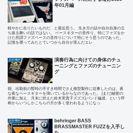
年01月編
軽やかに在りたいものだ、と最近思う。 生き方の話や自分自身の立
ち振る舞いの話ではない。 ベースギターの音作り、特にファズをか
けた所謂ファズベースの音作りについて特にそう思うのであった。
記憶を遡ってみたとていつから自分が歪んだエレ
演奏行為に向けての身体のチュ
楽器/機材
ーニングとファズのチューニン
グ
朝、出勤前の暫時の手すき時間でさえ模型製作に従事したのは、夜
な夜なベースギターを弾いているからなのであった。 (まだ)秘密の
作業に加え、月末に控えた鈴木実貴子ズズズ(バンド編成、という呼
称からいつしかこちらの方が多く使われるようになっ
behringer BASS
楽器/機材
BRASSMASTER FUZZを入手し
た