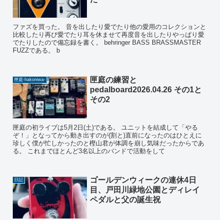
ファズを買った。 音を出したり愛でたり他の愛用のコレクションと
比較したり再び愛でたり耳を休ませて再度音を出したりやっぱり愛
でたりしたので備忘録を書く。 behringer BASS BRASSMASTER
FUZZである。 b
匣庭の練習と
匣庭-hakoniwa-
pedalboard2026.04.26 その1と
その2
匣庭の初ライブは5月2日(土)である。 ユニットを結成して「やる
ぞ！」となってから動き出すのが(割と)直前になったのはひとえに
珍しく僕が忙しかったのと樫山君が体調を崩し気味だったからであ
る。 これまでほとんど3名以上のバンドで活動をして
ゴールデンウィークの連休4日
日記
目、戸田川緑地公園とディレイ
ペダルと父の誕生祝