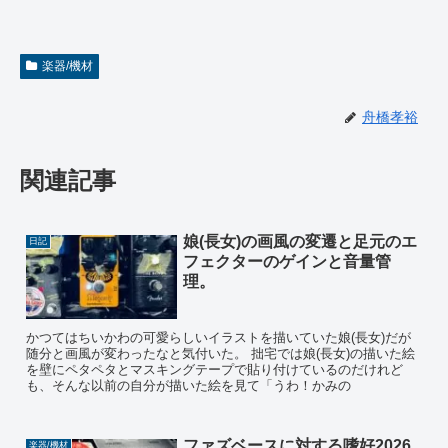
楽器/機材
舟橋孝裕
関連記事
娘(長女)の画風の変遷と足元のエ
日記
フェクターのゲインと音量管
理。
かつてはちいかわの可愛らしいイラストを描いていた娘(長女)だが
随分と画風が変わったなと気付いた。 拙宅では娘(長女)の描いた絵
を壁にペタペタとマスキングテープで貼り付けているのだけれど
も、そんな以前の自分が描いた絵を見て「うわ！かみの
ファズベースに対する嗜好2026
楽器/機材