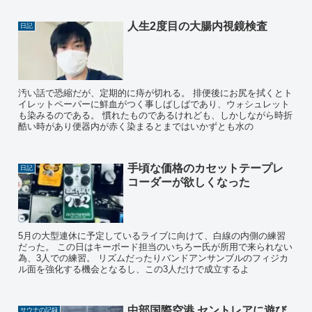
人生2度目の大腸内視鏡検査
日記
汚い話で恐縮だが、定期的に痔が切れる。 排便後にお尻を拭くとト
イレットペーパーに鮮血がつく事しばしばであり、ウォシュレット
も染みるのである。 慣れたものであるけれども、しかしながら時折
酷い時があり便器内が赤く染まるとまではいかずとも水の
手頃な価格のカセットテープレ
日記
コーダーが欲しくなった
5月の大型連休に予定しているライブに向けて、白線の内側の練習
だった。 この日はキーボード担当のいちろー氏が所用で来られない
為、3人での練習。 リズムだったりバンドアンサンブルのフィジカ
ル面を強化する機会となるし、この3人だけで成立するよ
中部国際空港 セントレアに遊び
サウナの記録