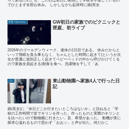
ろであるけれども、この日は前日に発熱して学校を早退しているの
でひとまず全部お休み。 しかしながら起床時に娘(長女
GW初日の家族でのピクニックと
匣庭-hakoniwa-
匣庭、初ライブ
2026年のゴールデンウィーク、連休の1日目である。 休みだからと
いって惰眠を貪る事もなく、ちゃんとした時間に起きて(というか次
女が普通に規則正しく起きてベビーベッドの中から呼びかけてくる
ので家族全員起きる)朝食を食べ、洗濯物を干して「あ
東山動物園へ家族4人で行った日
日記
記
娘(長女)に「休日どこか行きたいところはないか」と訊ねると「学
校の工作時間で皆でキリンを作った。作ったものと実際のキリンと
を比べたいので動物園に行きたい」旨、希望があった。 動機が実に
探求心溢れるもので思わず「おおッ」と声が出た。何だかこ