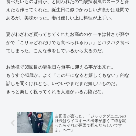
食べたいものは何か、と問われたので酸辣湯風のスープと答
えたら作ってくれた。誕生日に似つかわしい夕食かは疑問で
あるが、美味かった。妻は優しい上に料理が上手い。
妻がわざわざ買ってきてくれたお高めのケーキは甘さが爽や
かで「こりゃどれだけでも食べられるわぃ」とバクバク食べ
てしまった。こんな事をしているから太るのだ。
お陰様で39回目の誕生日を無事に迎える事が出来た。
もうすぐ40歳か。よく「この年になると嬉しくもない」的な
話しを聞くけれども、いやいやまだまだ嬉しいものだ。
きっと楽しく祝ってくれる人達がいるお陰だな。
吉田君が言った。「ジャックダニエルの
社長はウイスキーの出来が悪くて樽を蹴
ったらそれが原因で死んだらしいです
よ。へー」