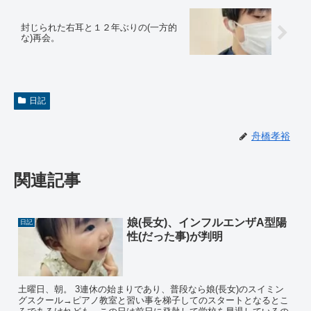
封じられた右耳と１２年ぶりの(一方的
な)再会。
日記
舟橋孝裕
関連記事
娘(長女)、インフルエンザA型陽
日記
性(だった事)が判明
土曜日、朝。 3連休の始まりであり、普段なら娘(長女)のスイミン
グスクール→ピアノ教室と習い事を梯子してのスタートとなるとこ