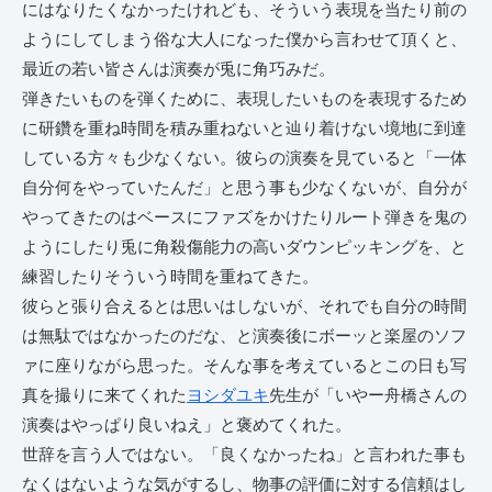
にはなりたくなかったけれども、そういう表現を当たり前の
ようにしてしまう俗な大人になった僕から言わせて頂くと、
最近の若い皆さんは演奏が兎に角巧みだ。
弾きたいものを弾くために、表現したいものを表現するため
に研鑽を重ね時間を積み重ねないと辿り着けない境地に到達
している方々も少なくない。彼らの演奏を見ていると「一体
自分何をやっていたんだ」と思う事も少なくないが、自分が
やってきたのはベースにファズをかけたりルート弾きを鬼の
ようにしたり兎に角殺傷能力の高いダウンピッキングを、と
練習したりそういう時間を重ねてきた。
彼らと張り合えるとは思いはしないが、それでも自分の時間
は無駄ではなかったのだな、と演奏後にボーッと楽屋のソフ
ァに座りながら思った。そんな事を考えているとこの日も写
真を撮りに来てくれた
ヨシダユキ
先生が「いやー舟橋さんの
演奏はやっぱり良いねえ」と褒めてくれた。
世辞を言う人ではない。「良くなかったね」と言われた事も
なくはないような気がするし、物事の評価に対する信頼はし