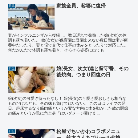
家族全員、娑婆に復帰
日記
妻がインフルエンザから復帰し、数日遅れで発熱した娘(次女)の体
調も落ち着いた。 娘(次女)が保育園に登園出来ない数日間は妻が療
養中だったり、妻と僕で交代で仕事の休みをとったりで対応した。
何だかんだで体調も落ち着き、そろそろ娑婆に出ても
娘(長女、次女)達と留守番、その
日記
後焼肉。つまり回復の日
娘(次女)の可愛さ待ったなし！ 娘(長女)の可愛さ愛おしさも相当な
ものだけれども、その妹も負けてはいない。 この日はライブの翌
日、起床するなり筋肉痛というか変な方向に体を動かした故の関節
の痛みというか兎に角全身「はいダメージ受けまし
松屋でちいかわコラボメニュ
日記
ー、鈴木さんちでシール交換