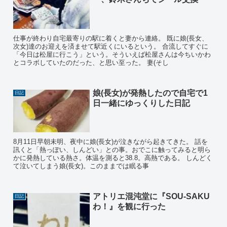
仕事が終わり自宅最寄りの駅に着くと妻から連絡。 既に娘(長女、
次女)達のお迎えを済ませて駅近くにいるという。 合流してすぐに
「今日は松屋に行こう」という。そういえば松屋さんは今ちいかわ
とコラボしていたのだった、と思い至った。 妻(そし
娘(長女)が発熱したので自宅で1
日記
日一緒にゆっくりした日記
8月11日早朝未明、夜中に娘(長女)が泣きながら起きてきた。 話を
訊くと「熱っぽい、しんどい」との事。おでこに触ってみると明ら
かに発熱している熱さ。体温を測ると38.8。高熱である。 しんどく
て泣いてしまう娘(長女)。このままでは眠る事
アトリエ混沌堂に『SOU-SAKU
日記
わ！』を観に行った