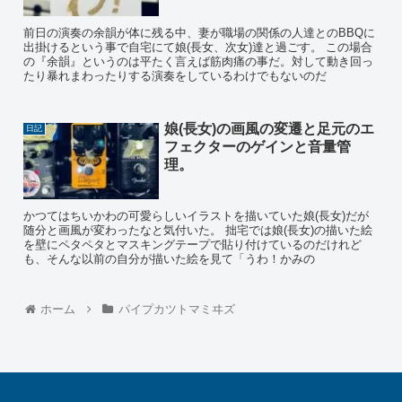
前日の演奏の余韻が体に残る中、妻が職場の関係の人達とのBBQに
出掛けるという事で自宅にて娘(長女、次女)達と過ごす。 この場合
の『余韻』というのは平たく言えば筋肉痛の事だ。対して動き回っ
たり暴れまわったりする演奏をしているわけでもないのだ
娘(長女)の画風の変遷と足元のエ
日記
フェクターのゲインと音量管
理。
かつてはちいかわの可愛らしいイラストを描いていた娘(長女)だが
随分と画風が変わったなと気付いた。 拙宅では娘(長女)の描いた絵
を壁にペタペタとマスキングテープで貼り付けているのだけれど
も、そんな以前の自分が描いた絵を見て「うわ！かみの
ホーム
パイプカツトマミヰズ