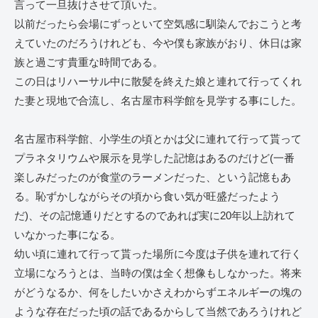
言って一旦抜けさせて頂いた。
以前だったら会場にずっといて空気感に馴染んでおこうと考
えていたのだろうけれども、今や僕も家族がおり、休日は家
族と過ごす貴重な時間である。
この日はリハーサル中に散髪を終えた娘と連れて行ってくれ
た妻と現地で合流し、名古屋市科学館を見学する事にした。
名古屋市科学館、小学生の頃とかは父に連れて行って貰って
プラネタリウムや展示を見学した記憶はあるのだけど(一番
楽しみだったのが食堂のラーメンだった、という記憶もあ
る。恥ずかしながらその頃から食い気が旺盛だったよう
だ)、その記憶通りだとするのであれば実に20年以上訪れて
いなかった事になる。
幼い頃に連れて行って貰った場所に今度は子供を連れて行く
立場になろうとは、当時の僕は全く想像もしなかった。将来
がどうなるか、何をしたいかさえわからずエネルギーの塊の
ような存在だった頃の話であるからして当然であろうけれど