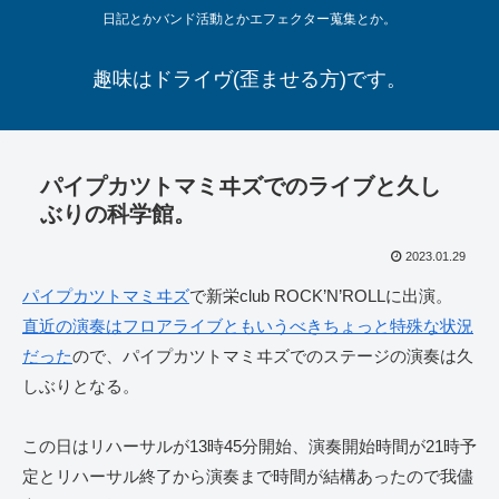
日記とかバンド活動とかエフェクター蒐集とか。
趣味はドライヴ(歪ませる方)です。
パイプカツトマミヰズでのライブと久し
ぶりの科学館。
2023.01.29
パイプカツトマミヰズ
で新栄club ROCK’N’ROLLに出演。
直近の演奏はフロアライブともいうべきちょっと特殊な状況
だった
ので、パイプカツトマミヰズでのステージの演奏は久
しぶりとなる。
この日はリハーサルが13時45分開始、演奏開始時間が21時予
定とリハーサル終了から演奏まで時間が結構あったので我儘