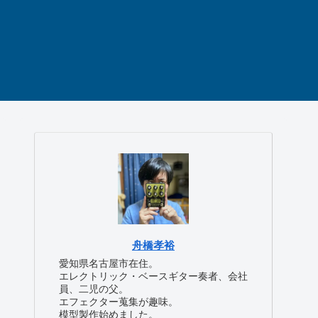
舟橋孝裕
愛知県名古屋市在住。
エレクトリック・ベースギター奏者、会社
員、二児の父。
エフェクター蒐集が趣味。
模型製作始めました。