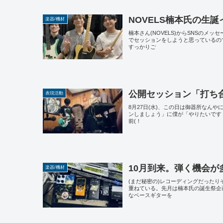
NOVELS楠本氏の生
楽器/機材
楠本さん(NOVELS)からSNSのメ
でセッションをしようと思っているの
すっかりご
公開セッション「打ち
表現活動
8月27日(水)、この日は御器所なん
ンしましょう」に僕が「やりたいです
前(！
10月到来。弾く機会が
楽器/機材
(まだ秘密の)レコーディングだった
重ねている。先月は楠本氏の誕生祭企
なベースギターを