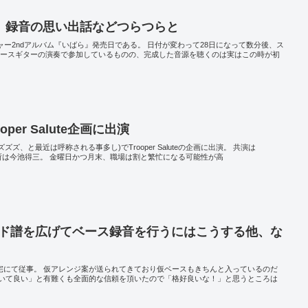
』録音の思い出話などつらつらと
ジャー2ndアルバム『いばら』発売日である。 日付が変わって28日になって数分後、ス
ベースギターの演奏で参加しているものの、完成した音源を聴くのは実はこの時が初
er Salute企画に出演
ズ、と最近は呼称される事多し)でTrooper Saluteの企画に出演。 共演は
lute。場所は今池得三。 金曜日かつ月末、職場は割と繁忙になる可能性が高
ード譜を広げてベース録音を行うにはこうする他、な
自宅にて従事。 仮アレンジ案が送られてきており仮ベースもきちんと入っているのだ
いて良い」と有難くも全面的な信頼を頂いたので「格好良いな！」と思うところは