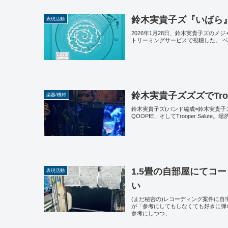
鈴木実貴子ズ『いばら
表現活動
2026年1月28日、鈴木実貴子ズのメ
トリーミングサービスで視聴した。 
鈴木実貴子ズズズでTroop
楽器/機材
鈴木実貴子ズ(バンド編成=鈴木実貴子ズズ
QOOPIE、そしてTrooper Sa
1.5畳の自部屋にてコ
表現活動
い
(まだ秘密の)レコーディング案件に
が「参考にしてもしなくても好きに弾
参考にしつつ、