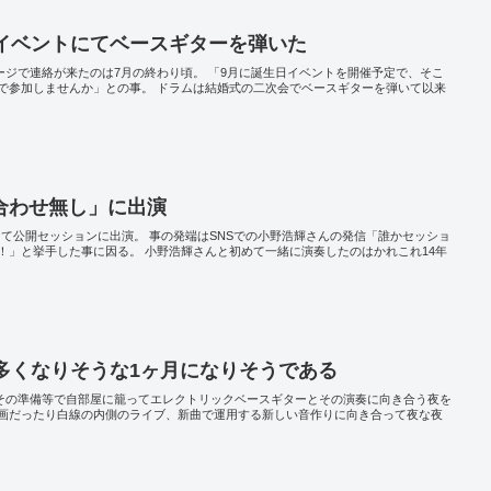
誕イベントにてベースギターを弾いた
ッセージで連絡が来たのは7月の終わり頃。 「9月に誕生日イベントを開催予定で、そこ
で参加しませんか」との事。 ドラムは結婚式の二次会でベースギターを弾いて以来
合わせ無し」に出演
やにて公開セッションに出演。 事の発端はSNSでの小野浩輝さんの発信「誰かセッショ
！」と挙手した事に因る。 小野浩輝さんと初めて一緒に演奏したのはかれこれ14年
多くなりそうな1ヶ月になりそうである
りその準備等で自部屋に籠ってエレクトリックベースギターとその演奏に向き合う夜を
画だったり白線の内側のライブ、新曲で運用する新しい音作りに向き合って夜な夜