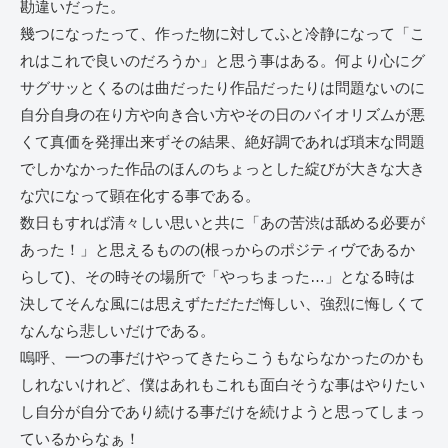
勘違いだった。
幾つになったって、作った物に対してふと冷静になって「こ
れはこれで良いのだろうか」と思う事はある。何より心にグ
サグサッとくるのは曲だったり作品だったりは問題ないのに
自分自身の在り方や向き合い方やその日のバイオリズムが悪
くて真価を発揮出来ずその結果、絶好調であれば瑣末な問題
でしかなかった作品のほんのちょっとした綻びが大きな大き
な穴になって顕在化する事である。
数日もすれば清々しい思いと共に「あの苦渋は舐める必要が
あった！」と思えるものの(根っからのポジティヴであるか
らして)、その時その場所で「やっちまった…」となる時は
決してそんな風には思えずただただ悔しい、強烈に悔しくて
なんなら悲しいだけである。
嗚呼、一つの事だけやってきたらこうもならなかったのかも
しれないけれど、僕はあれもこれも面白そうな事はやりたい
し自分が自分であり続ける事だけを続けようと思ってしまっ
ているからなぁ！