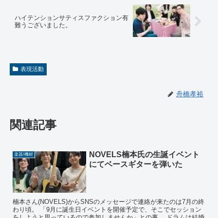
ハイテンションサティスファクション有
難うございました。
表現活動
舟橋孝裕
関連記事
NOVELS楠本氏の生誕イベント
楽器/機材
にてベースギターを弾いた
楠本さん(NOVELS)からSNSのメッセージで連絡が来たのは7月の終
わり頃。 「9月に誕生日イベントを開催予定で、そこでセッション
をしようと思っているので参加しませんか」との事。 ドラムは結婚