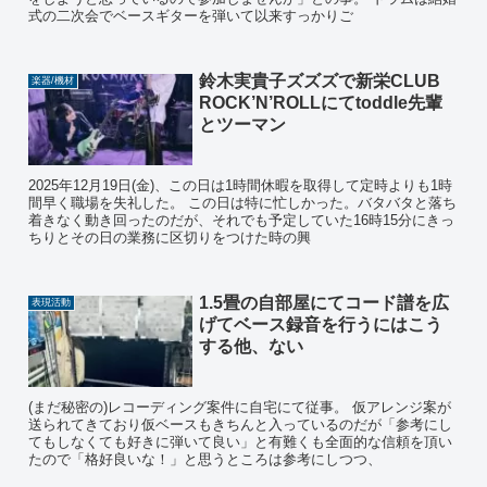
式の二次会でベースギターを弾いて以来すっかりご
鈴木実貴子ズズズで新栄CLUB
楽器/機材
ROCK’N’ROLLにてtoddle先輩
とツーマン
2025年12月19日(金)、この日は1時間休暇を取得して定時よりも1時
間早く職場を失礼した。 この日は特に忙しかった。バタバタと落ち
着きなく動き回ったのだが、それでも予定していた16時15分にきっ
ちりとその日の業務に区切りをつけた時の興
1.5畳の自部屋にてコード譜を広
表現活動
げてベース録音を行うにはこう
する他、ない
(まだ秘密の)レコーディング案件に自宅にて従事。 仮アレンジ案が
送られてきており仮ベースもきちんと入っているのだが「参考にし
てもしなくても好きに弾いて良い」と有難くも全面的な信頼を頂い
たので「格好良いな！」と思うところは参考にしつつ、