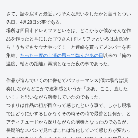
さて、話を戻すと最近いつそんな思いをしたかと言うとつい
先日、4月28日の事である。
場所は四日市ドレミファといろは、どこからか僕がそんな作
品を作ったと耳にしたゴウさん(ドレミファといろは店長)か
ら「うちでもサウナやって！」と連絡を貰ってメンバーを再
集結、
たった一度の上演の思って臨んだあの日
以来の『俺の
温度、軸との距離』再演となった夜の事であった。
作品が進んでいくのに併せてパフォーマンス(僕の場合は演
奏)しながらどこかで違和感というか「ああ、ここ、直した
い！」と思いながら演奏していたのであった。
つまりは作品の粗が目立って感じたという事で、しかし現場
ではどうにかするしかなくその時その時で最善とは何か、と
アティチュードから探りながらの演奏となったのであるが、
長期的なスパンで見ればこれは進化していて感じ方が変わっ