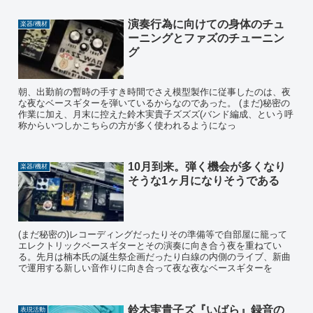
演奏行為に向けての身体のチュ
楽器/機材
ーニングとファズのチューニン
グ
朝、出勤前の暫時の手すき時間でさえ模型製作に従事したのは、夜
な夜なベースギターを弾いているからなのであった。 (まだ)秘密の
作業に加え、月末に控えた鈴木実貴子ズズズ(バンド編成、という呼
称からいつしかこちらの方が多く使われるようになっ
10月到来。弾く機会が多くなり
楽器/機材
そうな1ヶ月になりそうである
(まだ秘密の)レコーディングだったりその準備等で自部屋に籠って
エレクトリックベースギターとその演奏に向き合う夜を重ねてい
る。先月は楠本氏の誕生祭企画だったり白線の内側のライブ、新曲
で運用する新しい音作りに向き合って夜な夜なベースギターを
鈴木実貴子ズ『いばら』録音の
表現活動