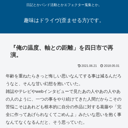
日記とかバンド活動とかエフェクター蒐集とか。
趣味はドライヴ(歪ませる方)です。
『俺の温度、軸との距離」を四日市で再
演。
2021.06.21
2018.05.01
年齢を重ねたらきっと悔しい思いなんてする事は減るんだろ
うなと、そんな甘い幻想を抱いていた。
雑誌やテレビやwebインタビューで見たあの人やあの人やあ
の人のように、一つの事をやり続けてきた人間だからこその
苦悩こそはあれども根本的に自分の作品に対する葛藤や「完
全に作ってあげられなくてごめんよ」みたいな思いを抱く事
なんてなくなるんだと、そう思っていた。