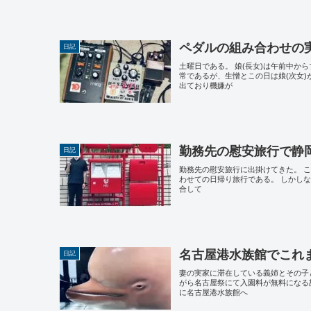
ペダルの組み合わせの
日記
土曜日である。 娘(長女)は午前中
常であるが、生憎とこの日は娘(次女
出ており機嫌が
勤務先の慰安旅行で静
日記
勤務先の慰安旅行に出掛けてきた。 
わせての日帰り旅行である。 しかし
合して
名古屋港水族館でこれ
日記
妻の実家に滞在している義姉とその子
がら名古屋祭にて入園料が無料になる
に名古屋港水族館へ