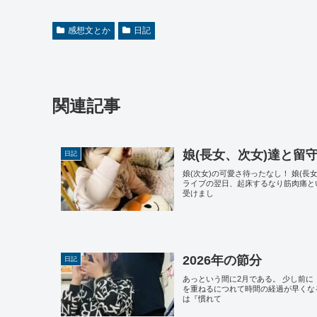
感想文とか
日記
関連記事
娘(長女、次女)達と留
日記
娘(次女)の可愛さ待ったなし！ 娘(
ライブの翌日、起床するなり筋肉痛と
受けまし
2026年の節分
日記
あっという間に2月である。 少し前
を重ねるにつれて時間の経過が早くな
は『慣れて