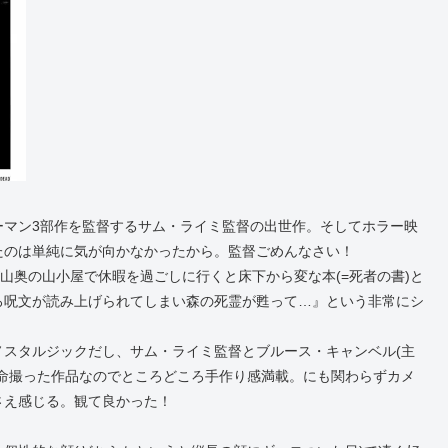
ーマン3部作を監督するサム・ライミ監督の出世作。そしてホラー映
たのは単純に気が向かなかったから。監督ごめんなさい！
山奥の山小屋で休暇を過ごしに行くと床下から変な本(=死者の書)と
ろ呪文が読み上げられてしまい森の死霊が甦って…』という非常にシ
スタルジックだし、サム・ライミ監督とブルース・キャンベル(主
命撮った作品なのでところどころ手作り感満載。にも関わらずカメ
さえ感じる。観て良かった！