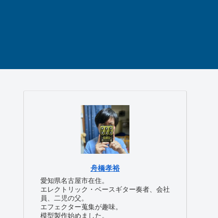
舟橋孝裕
愛知県名古屋市在住。
エレクトリック・ベースギター奏者、会社
員、二児の父。
エフェクター蒐集が趣味。
模型製作始めました。