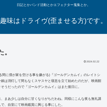
日記とかバンド活動とかエフェクター蒐集とか。
趣味はドライヴ(歪ませる方)です。
観た。
2024.02.22
る間に僕が家を空ける事を嫌がる)『ゴールデンカムイ』のレイトシ
か娘は消灯して間もなくスヤスヤと寝息を立て始めたのだが、映画館
りそうだったので『ゴールデンカムイ』はまた後日に。
は、まあ少しは自分に甘くなりがちだわね。同様にこんな夜も無礼講
んで、自室にて映画鑑賞に興じる事にした。