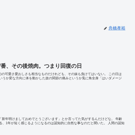
舟橋孝裕
守番、その後焼肉。つまり回復の日
長女)の可愛さ愛おしさも相当なものだけれども、その妹も負けてはいない。 この日は
いうか変な方向に体を動かした故の関節の痛みというか兎に角全身「はいダメージ
に「新年明けましておめでとうございます」とか言ってた気がするんだけどな。 年齢
る、1年が短く感じるようになるのは認知的に自然な事なのだと聞いた。 人間の認知