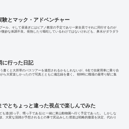
実験とマック・アドベンチャー
からプール、そして昼過ぎにはピアノ教室の予定であり一家全員でそれに同行するのが
)が微妙な体調不良。発熱したり嘔吐しているわけではないけれども、鼻水がダラダラ
岡に行った日記
こう書くと大所帯のバスツアーを連想されるかもしれないが、6名で自家用車に乗り合
ながら大変楽しかったので写真とともに備忘録を書く。 朝8時に職場の最寄り駅に集
までとちょっと違った視点で楽しんでみた
ども達(姪っ子、甥っ子である)と一緒に東山動物園へ行く予定であった。 しかしな
故、大変な混雑が予想されるとの事で尻込みした僕達は戦略的撤退を決定、代わり