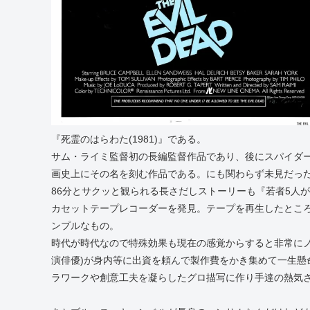
『死霊のはらわた(1981)』である。
サム・ライミ監督初の長編監督作品であり、後にスパイダ
画史上にその名を刻む作品である。にも関わらず未見だっ
86分とサクッと観られる長さだしストーリーも『若者5人が
カセットテープレコーダーを発見。テープを再生したとこ
ンプルなもの。
時代が時代なので特殊効果も現在の感覚からすると非常にノ
演俳優)が身内等に出資を頼んで製作費をかき集めて一生懸
ラワークや創意工夫を凝らしたグロ描写に作り手達の熱気