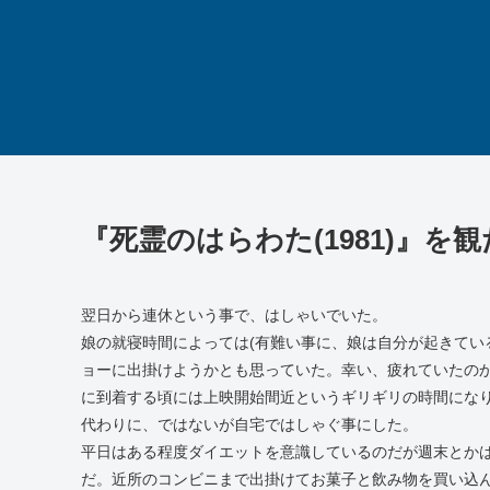
『死霊のはらわた(1981)』を
翌日から連休という事で、はしゃいでいた。
娘の就寝時間によっては(有難い事に、娘は自分が起きてい
ョーに出掛けようかとも思っていた。幸い、疲れていたの
に到着する頃には上映開始間近というギリギリの時間にな
代わりに、ではないが自宅ではしゃぐ事にした。
平日はある程度ダイエットを意識しているのだが週末とか
だ。近所のコンビニまで出掛けてお菓子と飲み物を買い込