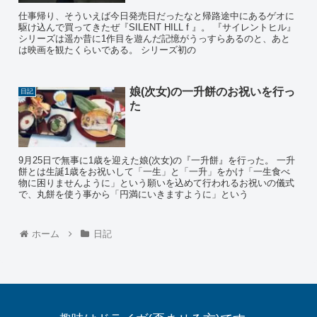
仕事帰り、そういえば今日発売日だったなと帰路途中にあるゲオに
駆け込んで買ってきたぜ『SILENT HILL f 』。 『サイレントヒル』
シリーズは遥か昔に1作目を遊んだ記憶がうっすらあるのと、あと
は映画を観たくらいである。 シリーズ初の
娘(次女)の一升餅のお祝いを行っ
日記
た
9月25日で無事に1歳を迎えた娘(次女)の『一升餅』を行った。 一升
餅とは生誕1歳をお祝いして「一生」と「一升」をかけ「一生食べ
物に困りませんように」という願いを込めて行われるお祝いの儀式
で、丸餅を使う事から「円満にいきますように」という
ホーム
日記