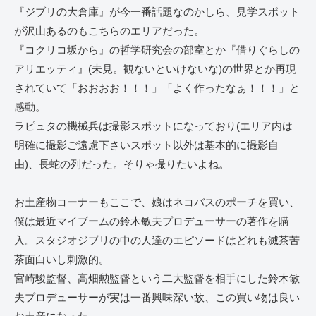
『ジブリの大倉庫』が今一番話題なのかしら、見学スポット
が沢山あるのもこちらのエリアだった。
『コクリコ坂から』の哲学研究会の部室とか『借りぐらしの
アリエッティ』(未見。観ないといけないな)の世界とか再現
されていて「おおおお！！！」「よく作ったなぁ！！！」と
感動。
ラピュタの機械兵は撮影スポットになっており(エリア内は
明確に撮影ご遠慮下さいスポット以外は基本的に撮影自
由)、長蛇の列だった。そりゃ撮りたいよね。
お土産物コーナーもここで、娘はネコバスのポーチを買い、
僕は最近マイブームの鈴木敏夫プロデューサーの著作を購
入。スタジオジブリの中の人達のエピソードはどれも滅茶苦
茶面白いし刺激的。
宮崎駿監督、高畑勲監督という二大監督を相手にした鈴木敏
夫プロデューサーが実は一番興味深い故、この買い物は良い