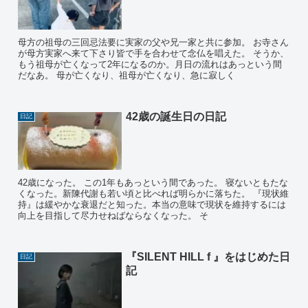
母方の祖母の三回忌法要に実家の父や兄一家と共に参加。 お寺さん
が母方実家へ来て下さり皆で手を合わせて念仏を唱えた。 そうか、
もう祖母が亡くなって2年になるのか。月日の流れはあっという間
だなあ。 母が亡くなり、祖母が亡くなり、急に寂しく
42歳の誕生日の日記
日記
42歳になった。 この1年もあっという間であった。 寝ないともたな
くなった。新陳代謝も若い頃と比べれば明らかに落ちた。 『現状維
持』は緩やかな衰退だと知った。本当の意味で現状を維持するには
向上を目指して尽力せねばならなくなった。 そ
『SILENT HILL f 』をはじめた日
日記
記