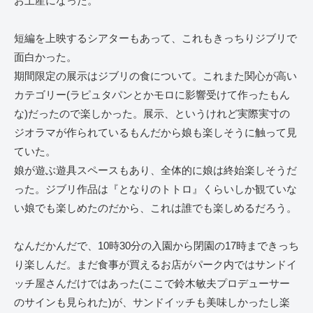
お土産になった。
短編を上映するシアターもあって、これもきっちりジブリで
面白かった。
期間限定の展示はジブリの食について。これまた関心が高い
カテゴリー(ラピュタパンとかモロに影響受けて作ったもん
な)だったので楽しかった。展示、というけれど実際実寸の
ジオラマが作られているもんだから娘も楽しそうに触って見
ていた。
娘が遊ぶ遊具スペースもあり、全体的に娘は終始楽しそうだ
った。ジブリ作品は『となりのトトロ』くらいしか観ていな
い娘でも楽しめたのだから、これは誰でも楽しめるだろう。
なんだかんだで、10時30分の入園から閉園の17時まできっち
り楽しんだ。まだ食事が買えるお店がパーク内ではサンドイ
ッチ屋さんだけではあった(ここで鈴木敏夫プロデューサー
のサインも見られた)が、サンドイッチも美味しかったし楽