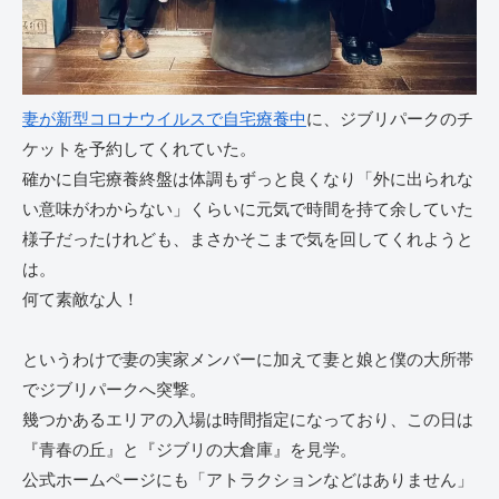
妻が新型コロナウイルスで自宅療養中
に、ジブリパークのチ
ケットを予約してくれていた。
確かに自宅療養終盤は体調もずっと良くなり「外に出られな
い意味がわからない」くらいに元気で時間を持て余していた
様子だったけれども、まさかそこまで気を回してくれようと
は。
何て素敵な人！
というわけで妻の実家メンバーに加えて妻と娘と僕の大所帯
でジブリパークへ突撃。
幾つかあるエリアの入場は時間指定になっており、この日は
『青春の丘』と『ジブリの大倉庫』を見学。
公式ホームページにも「アトラクションなどはありません」