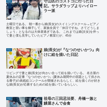
守山区のコストコに行った日
日記
記。サラダラップよりハイロー
ラー派
土曜日である。 朝一番から娘(長女)のスイミングスクール→ピアノ
教室と習い事を梯子して、家族全員で「休日ですね、さてどうしま
しょう」となるのは大体昼過ぎである。 これまでは娘(次女)を伴っ
て妻と僕も見学していたピアノ教室だが、45分
娘(長女)が『なつのせいかつ』向
日記
けに絵を描いた日記
リビングで妻と娘(長女)が向かい合って絵を描いている。 名古屋の
夏休みの定番『なつのせいかつ』(夏休み期間中の宿題として供され
る冊子)の表紙絵コンクールが開催されるらしく、絵を描くのが好き
な娘(長女)が応募するための絵を描いているらしい。
祖母の三回忌法要、舟橋一族と
日記
鰻屋さんで会食