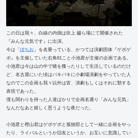
この日は我々、白線の内側は吹上 鑪ら場にて開催された
『みんな元気です』に出演。
今は「
ぽちお
」を名乗っている、かつては演劇団体『ゲボゲ
ボ』を主催していた右角81こと小池君が主催の企画である。
小池君は今は山の中で猪を獲ったりして生活しているのだけ
ど、名古屋にいた頃はバキバキに小劇場演劇をやっていた人
なのでこの企画も我々以外は皆、演劇もしくはそれに類する
表現であった。
僕も関わりを持った人達ばかりで企画名通り「みんな元気」
なんだなあと嬉しく思うような夜だった。
小池君と樫山君はゲボゲボと孤独部として一緒に企画をやっ
たり、ライバルというか旧友というか、お互いに意識してい