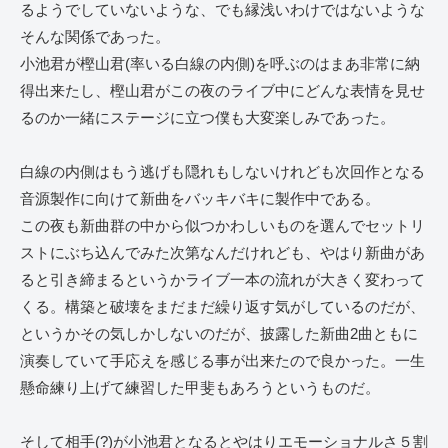
るようでしていないような、でも縁浅いわけではないような
そんな関係であった。
小池君が樫山君(率いる白線の内側)を呼ぶのはまあ非常に納
得出来たし、樫山君がこの夜のライブ中にどんな表情を見せ
るのか一緒にステージに立つ僕も大変楽しみであった。
白線の内側はもう逃げも隠れもしないけれども次回作となる
音源製作に向けて新曲をバッキバキに製作中である。
この夜も新曲群の中から似つかわしいものを選んでセットリ
ストにぶち込んでみた次第なんだけれども、やはり新曲があ
ると引き締まるというかライブ一本の流れが大きく変わって
くる。構築と破壊をまだまだ繰り返す気がしているのだが、
というかその気しかしないのだが、披露した新曲2曲ともに
演奏していて手応えを感じる事が出来たので良かった。一生
懸命練り上げて練習した甲斐もあろうというものだ。
そして相手(?)が小池君となるとやはりエモーショナルさ５割