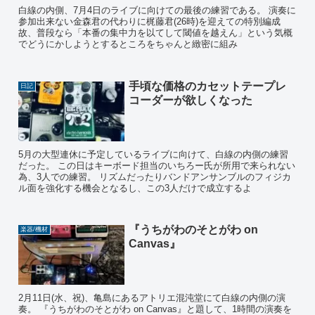
白線の内側、7月4日のライブに向けての最後の練習である。 演奏に
参加出来ない金森君の代わりに梶藤君(26時)を迎えての特別編成
故、普段なら「本番の集中力を以てして閾値を越えん」という気概
でどうにかしようとするところをちゃんと緻密に組み
手頃な価格のカセットテープレ
日記
コーダーが欲しくなった
5月の大型連休に予定しているライブに向けて、白線の内側の練習
だった。 この日はキーボード担当のいちろー氏が所用で来られない
為、3人での練習。 リズムだったりバンドアンサンブルのフィジカ
ル面を強化する機会となるし、この3人だけで成立するよ
『うちがわのそとがわ on
楽器/機材
Canvas』
2月11日(水、祝)、亀島にあるアトリエ混沌堂にて白線の内側の演
奏。 『うちがわのそとがわ on Canvas』と題して、1時間の演奏を