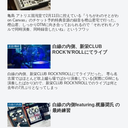
亀島 アトリエ混沌堂で2月11日に控えている『うちがわのそとがわ
on Canvas』のチケット予約特典音源の録音を樫山君宅で行った。
樫山君、しっかりDTMに向き合っておられるので「それぞれモノラ
ルで同時演奏、同時録音したいね」というフワッ
白線の内側、新栄CLUB
楽器/機材
ROCK’N’ROLLにてライブ
白線の内側、新栄CLUB ROCK'N'ROLLにてライブだった。 専ら名
古屋ではほとんど吹上鑪ら場でばかり演奏している(実際にGWにも
演奏したばかり)ので、新栄CLUB ROCK'N'ROLLでのライブは何と
去年の7月ぶりとなってしまっ
白線の内側featuring.梶藤奨氏 の
白線の内側
最終練習