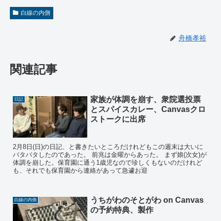
白線の内側
舟橋孝裕
関連記事
家族が体調を崩す、衆院選投票
日記
とスパイスカレー、Canvasクロ
ストークに出席
2月8日(日)の日記、と書きたいところだけれどもこの週末は大いに
バタバタしたのであった。 前兆は金曜からあった。 まず娘(次女)が
体調を崩した。保育園に通う1歳児なので珍しくもないのだけれど
も、それでも保育園から連絡があって急遽お迎
うちがわのそとがわ on Canvas
白線の内側
の予約特典、製作