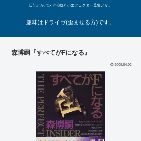
日記とかバンド活動とかエフェクター蒐集とか。
趣味はドライヴ(歪ませる方)です。
森博嗣『すべてがFになる』
2009.04.02