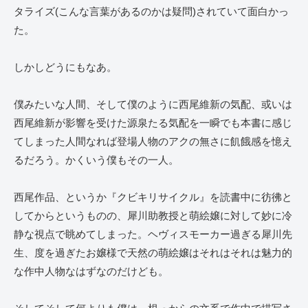
タライズ(こんな言葉があるのかは疑問)されていて面白かっ
た。
しかしどうにもなあ。
僕みたいな人間、そして僕のように西尾維新の気配、或いは
西尾維新が影響を受けた源泉たる気配を一瞬でも本書に感じ
てしまった人間なれば登場人物のアクの無さに飢餓感を憶え
るだろう。かくいう僕もその一人。
西尾作品、というか『クビキリサイクル』を読書中に彷彿と
してからというものの、犀川助教授と萌絵嬢に対して妙に冷
静な視点で眺めてしまった。ヘヴィスモーカー過ぎる犀川先
生、度を過ぎたお嬢様で天然の萌絵嬢はそれはそれは魅力的
な作中人物なはずなのだけども。