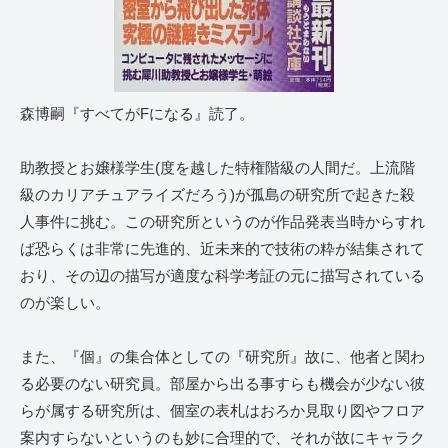
森博嗣『すべてがFになる』読了。
助教授とお嬢様学生(度を越した特権階級の人間だ。上流階
級のカリアチュアライズだろう)が孤島の研究所で起きた殺
人事件に挑む。この研究所というのが作品発表当時からすれ
ば恐らくは非常に先進的、近未来的で技術の粋が結集されて
おり、その辺の描写が適度な科学考証の元に描写されている
のが楽しい。
また、『個』の集合体としての『研究所』故に、他者と関わ
る必要のない研究員。部屋から出る事すらも機会が少ない彼
らが属する研究所は、個室の表札はおろか見取り図やフロア
案内すらないというのも妙に合理的で、それが故にキャラク