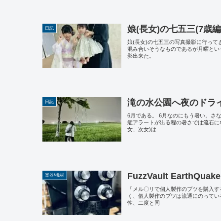
娘(長女)の七五三(7歳
日記
娘(長女)の七五三の写真撮影に行って
混み合いそうなものであるが月曜とい
影出来た。
滝の水公園へ夜のドラ
日記
6月である。 6月なのにもう暑い。
症アラートが出る程の暑さでは流石に
女、次女)は
FuzzVault EarthQu
楽器/機材
「メル〇リで個人製作のブツを購入す
く、個人製作のブツは流通にのってい
性、二度と同