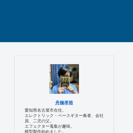
舟橋孝裕
愛知県名古屋市在住。
エレクトリック・ベースギター奏者、会社
員、二児の父。
エフェクター蒐集が趣味。
模型製作始めました。