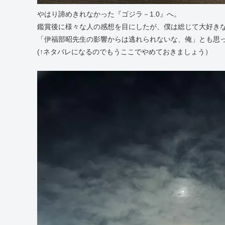
やはり諦めきれなかった『ゴジラ－1.0』へ。
鑑賞後に様々な人の感想を目にしたが、僕は総じて大好き
「伊福部昭先生の影響からは逃れられないな、俺」とも思
(↑ネタバレになるのでもうここでやめておきましょう）