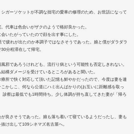
、シガーソケットが不調な拙宅の愛車の修理のため、お世話になって
宅。代車は色合いがザクのようで格好良かった。
に会いたがっていたので顔を出す事にした。
活で疲れが出たのか本調子ではなさそうであった。娘と僕がダラダラ
30分程滞在して帰宅。
腸風邪であろうけれども、流行り病という可能性も否定しきれない。
も結構ダメージを受けているところがあると聞いた。
診療所で快く対応して頂いた記憶も鮮やかだったので、今度は妻を連
こかしこ、何なら公道にハミ出んばかりの(お互いに距離感を取っ
。診察は最低でも1時間待ち。少し体調が持ち直してきた妻が「帰ろ
合が良さそうであった。娘も落ち着いて寝ているようだったし、妻も
抜け出して109シネマズ名古屋へ。