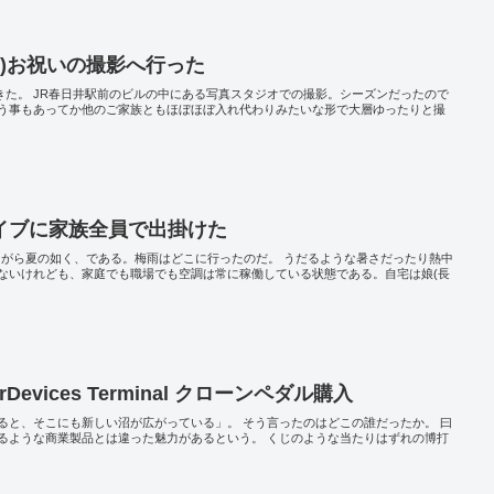
編)お祝いの撮影へ行った
きた。 JR春日井駅前のビルの中にある写真スタジオでの撮影。シーズンだったので
う事もあってか他のご家族ともほぼほぼ入れ代わりみたいな形で大層ゆったりと撮
イブに家族全員で出掛けた
さながら夏の如く、である。梅雨はどこに行ったのだ。 うだるような暑さだったり熱中
ないけれども、家庭でも職場でも空調は常に稼働している状態である。自宅は娘(長
akerDevices Terminal クローンペダル購入
ると、そこにも新しい沼が広がっている」。 そう言ったのはどこの誰だったか。 曰
るような商業製品とは違った魅力があるという。 くじのような当たりはずれの博打