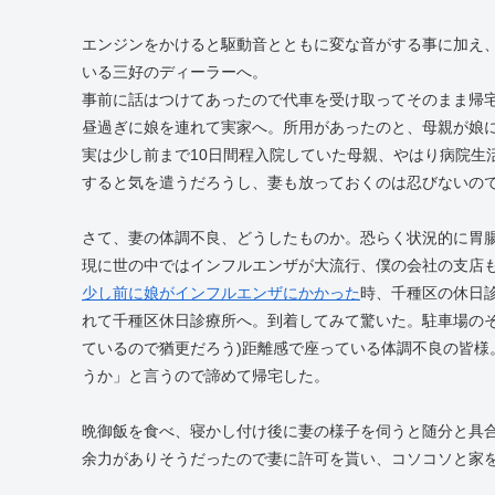
エンジンをかけると駆動音とともに変な音がする事に加え
いる三好のディーラーへ。
事前に話はつけてあったので代車を受け取ってそのまま帰
昼過ぎに娘を連れて実家へ。所用があったのと、母親が娘
実は少し前まで10日間程入院していた母親、やはり病院生
すると気を遣うだろうし、妻も放っておくのは忍びないので
さて、妻の体調不良、どうしたものか。恐らく状況的に胃
現に世の中ではインフルエンザが大流行、僕の会社の支店
少し前に娘がインフルエンザにかかった
時、千種区の休日
れて千種区休日診療所へ。到着してみて驚いた。駐車場のそ
ているので猶更だろう)距離感で座っている体調不良の皆様
うか」と言うので諦めて帰宅した。
晩御飯を食べ、寝かし付け後に妻の様子を伺うと随分と具
余力がありそうだったので妻に許可を貰い、コソコソと家を