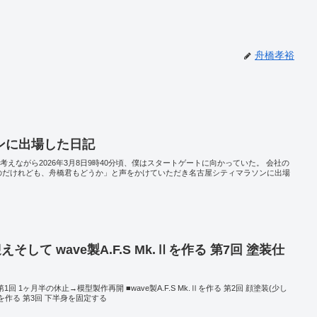
舟橋孝裕
ンに出場した日記
考えながら2026年3月8日9時40分頃、僕はスタートゲートに向かっていた。 会社の
のだけれども、舟橋君もどうか」と声をかけていただき名古屋シティマラソンに出場
そして wave製A.F.S Mk.Ⅱを作る 第7回 塗装仕
る 第1回 1ヶ月半の休止→模型製作再開 ■wave製A.F.S Mk.Ⅱを作る 第2回 顔塗装(少し
k.Ⅱを作る 第3回 下半身を固定する