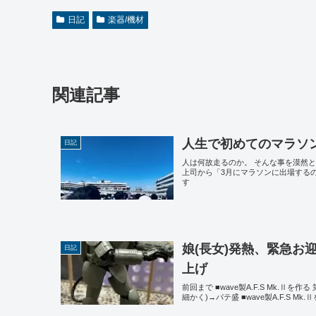
日記
楽器/機材
関連記事
人生で初めてのマラソ
日記
人は何故走るのか。 そんな事を漠然と
上司から「3月にマラソンに出場する
す
娘(長女)発熱、緊急お迎え
日記
上げ
前回まで ■wave製A.F.S Mk.Ⅱを作
細かく)→パテ盛 ■wave製A.F.S M