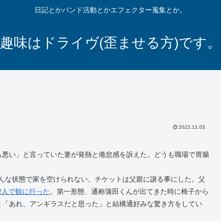
日記とかバンド活動とかエフェクター蒐集とか。
趣味はドライヴ(歪ませる方)です。
2023.11.03
ち悪い」と言っていた妻が発熱と倦怠感を訴えた。どうも職場で胃腸
こんな状態で家を空けられない。チケットは父親に譲る事にした。父
2人で観に行った
。第一形態、通称蒲田くんが出てきた時に椅子から
と「あれ、アンギラスだと思った」と結構通好みな驚き方をしてい