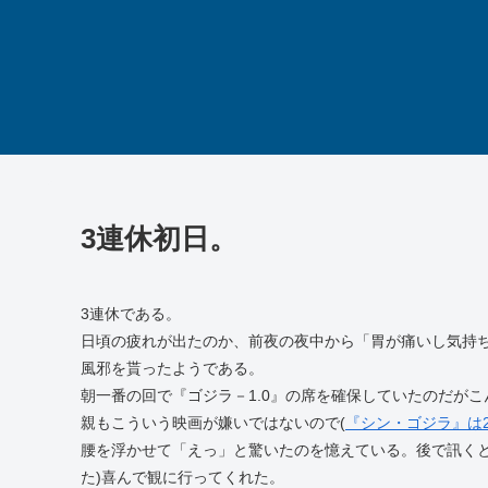
3連休初日。
3連休である。
日頃の疲れが出たのか、前夜の夜中から「胃が痛いし気持
風邪を貰ったようである。
朝一番の回で『ゴジラ－1.0』の席を確保していたのだが
親もこういう映画が嫌いではないので(
『シン・ゴジラ』は
腰を浮かせて「えっ」と驚いたのを憶えている。後で訊く
た)喜んで観に行ってくれた。