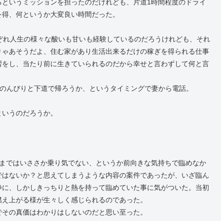
るというミッションを担ったのだけれども、片道1時間程度のドライ
を得、何というか大変良い時間だった。
ぞれ人生の様々な酸いも甘いも経験しているのだろうけれども、それ
りゃあそうだよ、住む家があり生活出来るだけの稼ぎを得られる仕事
習をし、当たり前に生きていられるのだから幸せと言わずして何と言
らのんびりと下道で帰ろうか、というタイミングで妻から電話。
というのだろうか。
るまではいささか乗り気でない、というか前向きな気持ちで臨めなか
ではないか？と思えてしまうような内容の案件であったが、いざ臨ん
静に、しかしきっちりと熱を持って臨めていた事に気がついた。当初
燃え上がる様が生々しく感じられるのであった。
でその真価はわかりはしないのだと思い至った。