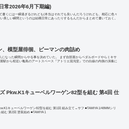
常2026年6月下期編)
て書くには一瞬過ぎるけれども(本当はそれでも良いんだろうけれども、相応に色々
難い美しい瞬間というのは結構日常にあったりするもんだからまとめて書いておく。
ン、模型屋徘徊、ピーマンの肉詰め
1人になった瞬間からやる事を決めていた。 まず自部屋からペダルボードやらミキサ
古屋駅から程近い亀島のアートスペース『アトリエ混沌堂』での白線の内側の演奏に
リーズ Pkw.K1キューベルワーゲン82型を組む 第4回 仕
 Pkw.K1キューベルワーゲン82型を組む 第1回 組み立て→サフ ■TAMIYA 1/48MMシリ
む 第2回 塗装始め ■TAMIYA 1