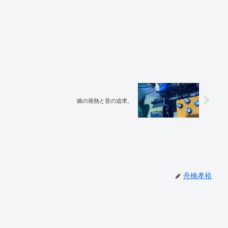
娘の発熱と音の追求。
舟橋孝裕