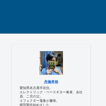
舟橋孝裕
愛知県名古屋市在住。
エレクトリック・ベースギター奏者、会社
員、二児の父。
エフェクター蒐集が趣味。
模型製作始めました。