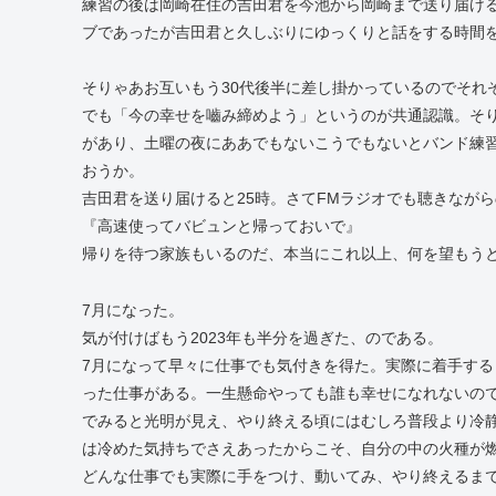
練習の後は岡崎在住の吉田君を今池から岡崎まで送り届け
ブであったが吉田君と久しぶりにゆっくりと話をする時間
そりゃあお互いもう30代後半に差し掛かっているのでそれ
でも「今の幸せを嚙み締めよう」というのが共通認識。そ
があり、土曜の夜にああでもないこうでもないとバンド練
おうか。
吉田君を送り届けると25時。さてFMラジオでも聴きなが
『高速使ってバビュンと帰っておいで』
帰りを待つ家族もいるのだ、本当にこれ以上、何を望もう
7月になった。
気が付けばもう2023年も半分を過ぎた、のである。
7月になって早々に仕事でも気付きを得た。実際に着手す
った仕事がある。一生懸命やっても誰も幸せになれないの
でみると光明が見え、やり終える頃にはむしろ普段より冷
は冷めた気持ちでさえあったからこそ、自分の中の火種が
どんな仕事でも実際に手をつけ、動いてみ、やり終えるま