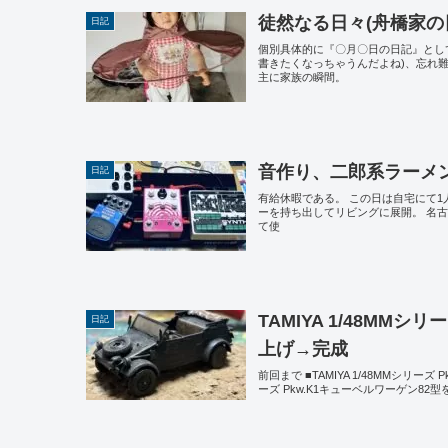
徒然なる日々(舟橋家の日
日記
個別具体的に『〇月〇日の日記』とし
書きたくなっちゃうんだよね)、忘れ
主に家族の瞬間。
音作り、二郎系ラーメ
日記
有給休暇である。 この日は自宅にて
ーを持ち出してリビングに展開。 名
て使
TAMIYA 1/48MMシ
日記
上げ→完成
前回まで ■TAMIYA 1/48MMシリーズ
ーズ Pkw.K1キューベルワーゲン82型を組