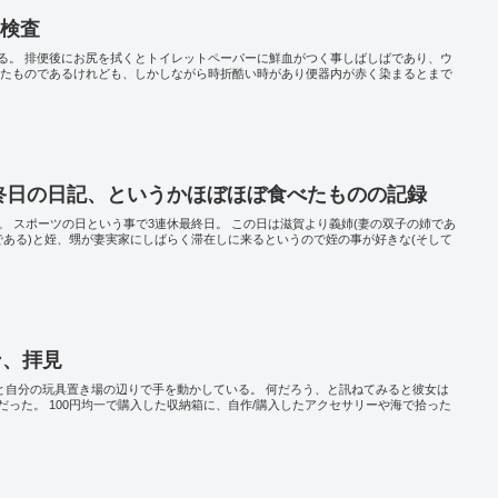
鏡検査
る。 排便後にお尻を拭くとトイレットペーパーに鮮血がつく事しばしばであり、ウ
れたものであるけれども、しかしながら時折酷い時があり便器内が赤く染まるとまで
休最終日の日記、というかほぼほぼ食べたものの記録
である。 スポーツの日という事で3連休最終日。 この日は滋賀より義姉(妻の双子の姉であ
である)と姪、甥が妻実家にしばらく滞在しに来るというので姪の事が好きな(そして
ン、拝見
ソと自分の玩具置き場の辺りで手を動かしている。 何だろう、と訊ねてみると彼女は
った。 100円均一で購入した収納箱に、自作/購入したアクセサリーや海で拾った