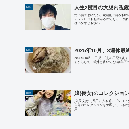
人生2度目の大腸内視
日記
汚い話で恐縮だが、定期的に痔が切れ
ォシュレットも染みるのである。 慣
はいかずとも水の
2025年10月、3連
日記
2025年10月13日(月、祝)の日記
るからして、義姉と書いても9歳年下
娘(長女)のコレクショ
日記
娘(長女)がお風呂に入る前にゴソゴ
自分のコレクションを整理しているのだ
貝